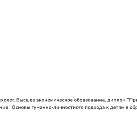
/ Святе Письмо
 література
іноземними мовами
тво
ійні видання
і традиції
ня Церкви
истика
сихолог. Высшее экономическое образование, диплом ”П
в`я
ерение ”Основы гуманно-личностного подхода к детям в 
сім`я
`я / Харчування