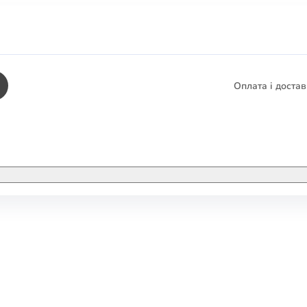
Оплата і доста
КНИГИ
ЕЛЕКТРОННІ К
етика
СУПУТНІ ТОВА
/ Карти
тика
КНИГА В КОМП
не консультування