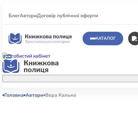
Блог
Автори
Договір публічної оферти
КАТАЛОГ
Головна
Автори
Вера Калько
Аполог
Акційні пропозиції
Атласи 
Купуйте більше улюблених книжок за
меншою ціною завдяки акційним
Біблеіс
знижкам.
Біблій