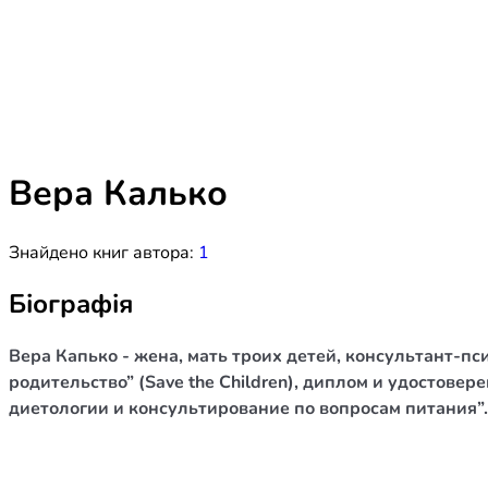
Біблія 
Дитяча
Історія
Новинки
Книги 
Свіжі надходження, актуальна
література та нові автори на нашій
Лідерс
полиці.
Вера Калько
Нереліг
Знайдено книг автора:
1
Церковн
Служін
Біографія
Публіц
Вера Капько - жена, мать троих детей, консультант-п
Богослі
родительство” (Save the Children), диплом и удостов
диетологии и консультирование по вопросам питания”.
Шлюб і 
Здоров