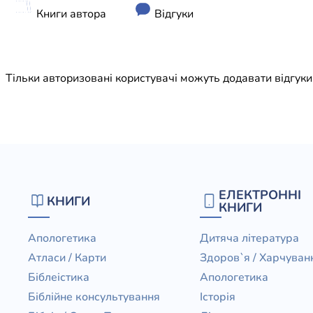
Юдаїзм
Книги автора
Відгуки
Огляд р
Художн
Тільки авторизовані користувачі можуть додавати відгук
ЕЛЕКТРОННІ
КНИГИ
КНИГИ
Апологетика
Дитяча література
Атласи / Карти
Здоров`я / Харчуван
Біблеістика
Апологетика
Біблійне консультування
Історія