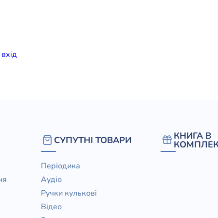
елігій
я література
и
вхiд
КНИГА В
СУПУТНІ ТОВАРИ
КОМПЛЕК
Періодика
ня
Аудіо
Ручки кулькові
Відео