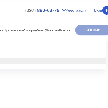
(097)
880-63-79
Реєстрація
Вхід
КОШИК
вка
Про магазин
Як придбати?
Дисконт
Контакт
НИГИ
За додатковою інформацією дзвоніть
за номером:
+38 (097) 880-6379
РИ
Ми у Facebook
ЛЕКТІ