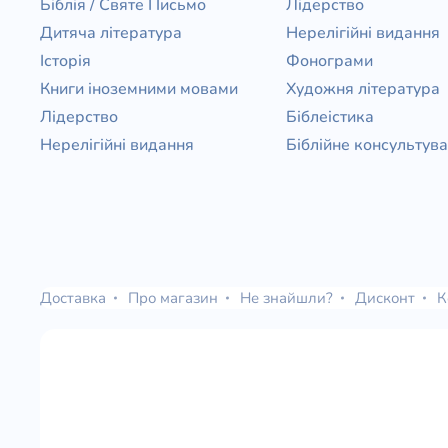
Біблія / Святе Письмо
Лідерство
Дитяча література
Нерелігійні видання
Історія
Фонограми
Книги іноземними мовами
Художня література
Лідерство
Біблеістика
Нерелігійні видання
Біблійне консультув
Доставка
Про магазин
Не знайшли?
Дисконт
К