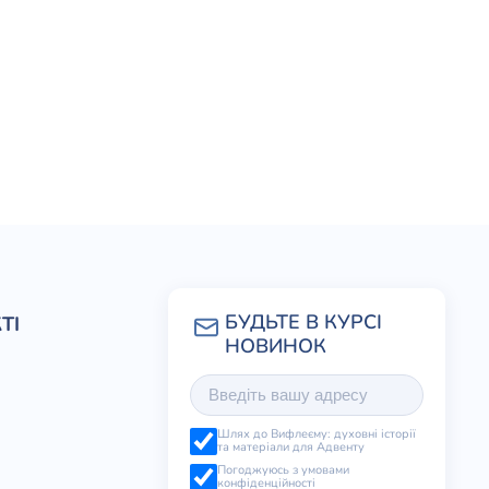
ТІ
Шлях до Вифлеєму: духовні історії
та матеріали для Адвенту
Погоджуюсь з умовами
конфіденційності