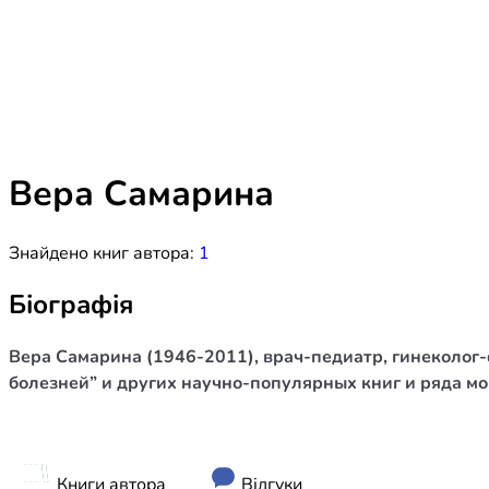
Біблія 
Дитяча
Історія
Новинки
Книги 
Свіжі надходження, актуальна
література та нові автори на нашій
Лідерс
полиці.
Вера Самарина
Нереліг
Знайдено книг автора:
1
Церковн
Служін
Біографія
Публіц
Вера Самарина (1946-2011), врач-педиатр, гинеколог-
Богослі
болезней” и других научно-популярных книг и ряда м
Шлюб і 
Здоров
Книги автора
Відгуки