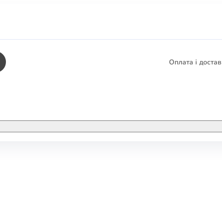
Оплата і доста
КНИГИ
ЕЛЕКТРОННІ К
етика
СУПУТНІ ТОВА
/ Карти
тика
КНИГА В КОМП
не консультування