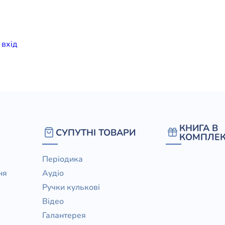
елігій
я література
и
вхiд
КНИГА В
СУПУТНІ ТОВАРИ
КОМПЛЕК
Періодика
ня
Аудіо
Ручки кулькові
Відео
Галантерея