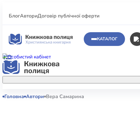
Блог
Автори
Договір публічної оферти
КАТАЛОГ
Головна
Автори
Вера Самарина
Аполог
Акційні пропозиції
Атласи 
Купуйте більше улюблених книжок за
меншою ціною завдяки акційним
Біблеіс
знижкам.
Біблій