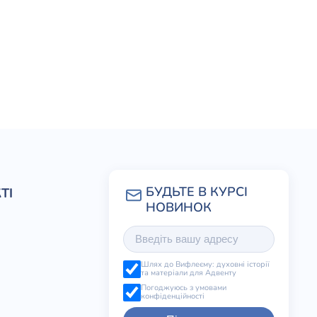
ТІ
Шлях до Вифлеєму: духовні історії
та матеріали для Адвенту
Погоджуюсь з умовами
конфіденційності