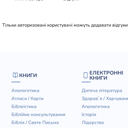
Юдаїзм
Огляд р
Художн
Тільки авторизовані користувачі можуть додавати відгук
ЕЛЕКТРОННІ
КНИГИ
КНИГИ
Апологетика
Дитяча література
Атласи / Карти
Здоров`я / Харчуван
Біблеістика
Апологетика
Біблійне консультування
Історія
Біблія / Святе Письмо
Лідерство