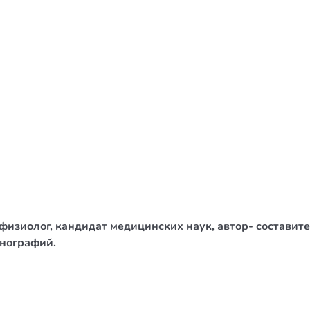
/ Святе Письмо
 література
іноземними мовами
тво
ійні видання
і традиції
ня Церкви
истика
физиолог, кандидат медицинских наук, автор- составит
в`я
онографий.
сім`я
`я / Харчування