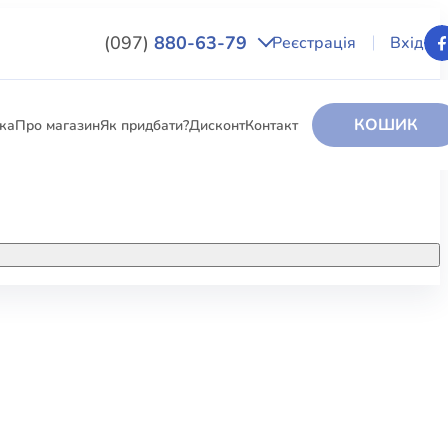
(097)
880-63-79
Реєстрація
Вхід
КОШИК
вка
Про магазин
Як придбати?
Дисконт
Контакт
НИГИ
За додатковою інформацією дзвоніть
за номером:
+38 (097) 880-6379
РИ
Ми у Facebook
ЛЕКТІ