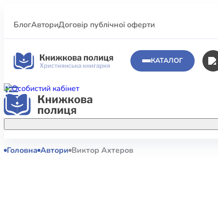
Блог
Автори
Договір публічної оферти
КАТАЛОГ
Головна
Автори
Виктор Ахтеров
Аполог
Акційні пропозиції
Атласи 
Купуйте більше улюблених книжок за
меншою ціною завдяки акційним
Біблеіс
знижкам.
Біблій