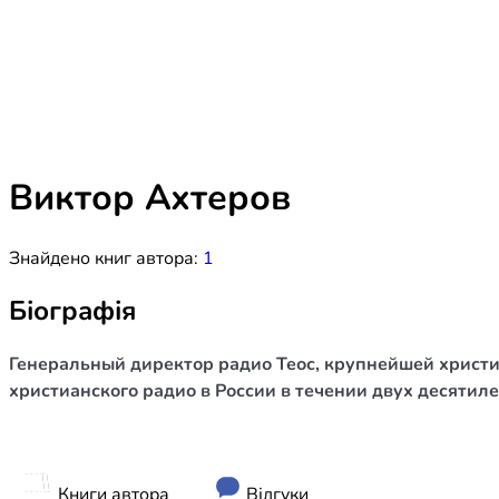
Біблія 
Дитяча
Історія
Новинки
Книги 
Свіжі надходження, актуальна
література та нові автори на нашій
Лідерс
полиці.
Виктор Ахтеров
Нереліг
Знайдено книг автора:
1
Церковн
Служін
Біографія
Публіц
Генеральный директор радио Теос, крупнейшей христиа
Богослі
христианского радио в России в течении двух десятиле
Шлюб і 
Здоров
Книги автора
Відгуки