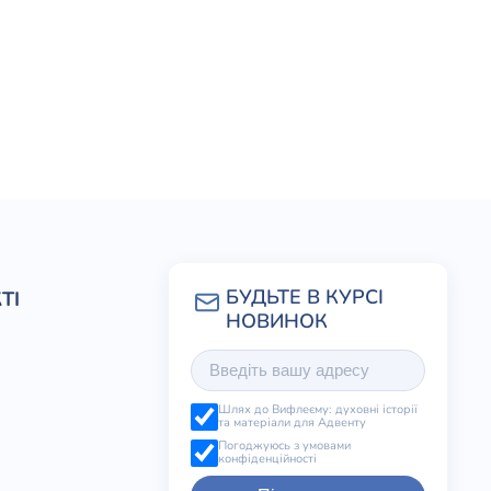
ТІ
Шлях до Вифлеєму: духовні історії
та матеріали для Адвенту
Погоджуюсь з умовами
конфіденційності