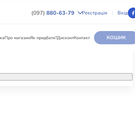
(097)
880-63-79
Реєстрація
Вхід
КОШИК
вка
Про магазин
Як придбати?
Дисконт
Контакт
НИГИ
За додатковою інформацією дзвоніть
за номером:
+38 (097) 880-6379
РИ
Ми у Facebook
ЛЕКТІ