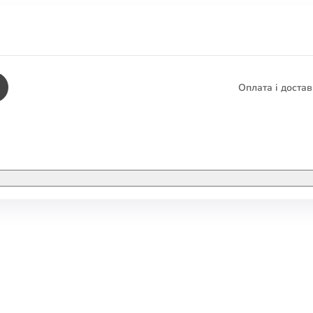
Оплата і доста
КНИГИ
ЕЛЕКТРОННІ К
етика
СУПУТНІ ТОВА
/ Карти
тика
КНИГА В КОМП
не консультування