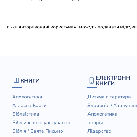
Юдаїзм
Огляд р
Художн
Тільки авторизовані користувачі можуть додавати відгук
ЕЛЕКТРОННІ
КНИГИ
КНИГИ
Апологетика
Дитяча література
Атласи / Карти
Здоров`я / Харчуван
Біблеістика
Апологетика
Біблійне консультування
Історія
Біблія / Святе Письмо
Лідерство