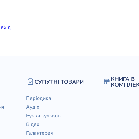
елігій
я література
и
вхiд
КНИГА В
СУПУТНІ ТОВАРИ
КОМПЛЕК
Періодика
ня
Аудіо
Ручки кулькові
Відео
Галантерея