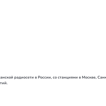
/ Святе Письмо
 література
іноземними мовами
тво
ійні видання
і традиції
ня Церкви
истика
нской радиосети в России, со станциями в Москве, Сан
в`я
тий.
сім`я
`я / Харчування