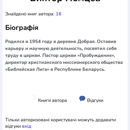
Богослов`я
Шлюб і сім`я
Юдаїзм
Супутні товари
Знайдено книг автора:
16
Періодика
Аудіо
Ручки кулькові
Відео
Галантерея
Закладки для книг
Футболки
Брелоки
Сумки
Біжутерія
Біографія
Блокноти
Щоденники / щотижневики
Вироби з дерева
Вироби з кераміки і глини
Вироби з срібла
Картини
Навчальні мапи
Шкіряні вироби
Магніти
Металеві
Родился в 1954 году в деревне Добрая. Оставив
вироби
Міні-лампи
Наклейки
Настільні ігри
Пакети
карьеру и научную деятельность, посвятил себя
подарункові
Плакати
Пластмасові вироби
Хустки
труду в церкви. Пастор церкви «Пробуждение»,
Подарункові картки
Розвиваючі ігри
Репринти
Свічки
директор христианского миссионерского общества
Зошити
Фотокартини
Чохли на Библії
Головні убори
«Библейская Лига» в Республике Беларусь.
Календарі
Канцелярскі товари
Комп`ютерні ігри
Листівки
Сувенирна продукція
Годинники
Пазли
Книга в комплекті
За додатковою інформацією дзвоніть за номером:
+38
Книги автора
Відгуки
(097) 880-6379
Ми у Facebook
Тільки авторизовані користувачі можуть додавати
відгуки
вхiд