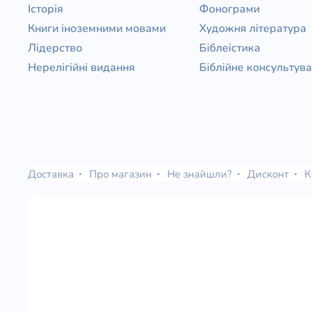
Історія
Фонограми
Книги іноземними мовами
Художня література
Лідерство
Біблеістика
Нерелігійні видання
Біблійне консультув
Доставка
Про магазин
Не знайшли?
Дисконт
К