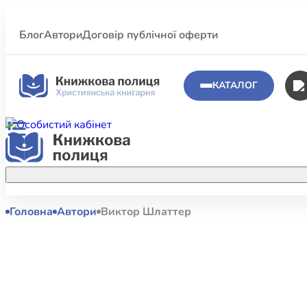
Блог
Автори
Договір публічної оферти
КАТАЛОГ
Головна
Автори
Виктор Шлаттер
Аполог
Акційні пропозиції
Атласи 
Купуйте більше улюблених книжок за
меншою ціною завдяки акційним
Біблеіс
знижкам.
Біблій