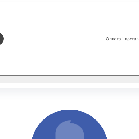
Оплата і доста
КНИГИ
ЕЛЕКТРОННІ К
етика
СУПУТНІ ТОВА
/ Карти
тика
КНИГА В КОМП
не консультування