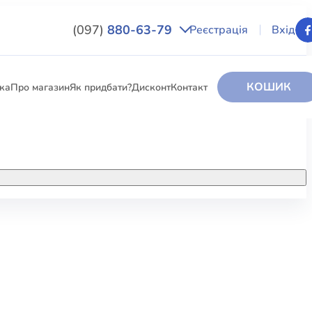
(097)
880-63-79
Реєстрація
Вхід
КОШИК
вка
Про магазин
Як придбати?
Дисконт
Контакт
НИГИ
За додатковою інформацією дзвоніть
за номером:
+38 (097) 880-6379
РИ
Ми у Facebook
ЛЕКТІ