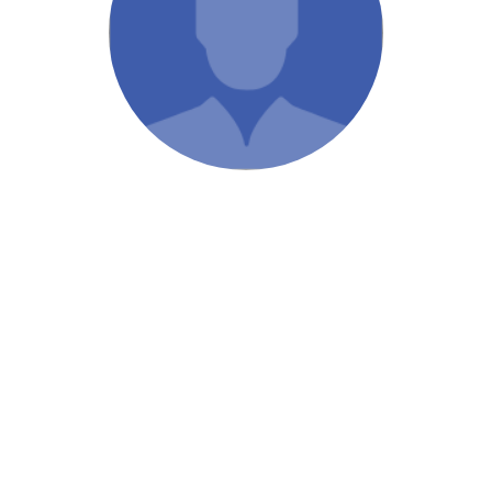
/ Святе Письмо
 література
іноземними мовами
тво
ійні видання
і традиції
ня Церкви
истика
в`я
сім`я
`я / Харчування