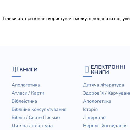
Юдаїзм
Огляд р
Тільки авторизовані користувачі можуть додавати відгук
Художн
ЕЛЕКТРОННІ
КНИГИ
КНИГИ
Апологетика
Дитяча література
Атласи / Карти
Здоров`я / Харчуван
Біблеістика
Апологетика
Біблійне консультування
Історія
Біблія / Святе Письмо
Лідерство
Дитяча література
Нерелігійні видання