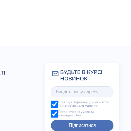
ТІ
Шлях до Вифлеєму: духовні історії
та матеріали для Адвенту
Погоджуюсь з умовами
конфіденційності
Підписатися