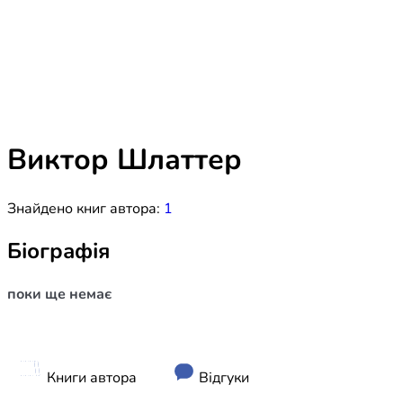
Біблія 
Дитяча
Історія
Новинки
Книги 
Свіжі надходження, актуальна
література та нові автори на нашій
Лідерс
полиці.
Виктор Шлаттер
Нереліг
Знайдено книг автора:
1
Церковн
Служін
Біографія
Публіц
поки ще немає
Богослі
Шлюб і 
Здоров
Книги автора
Відгуки