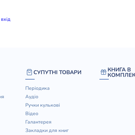
елігій
и
вхiд
я література
КНИГА В
СУПУТНІ ТОВАРИ
КОМПЛЕК
Періодика
ня
Аудіо
Ручки кулькові
Відео
Галантерея
Закладки для книг