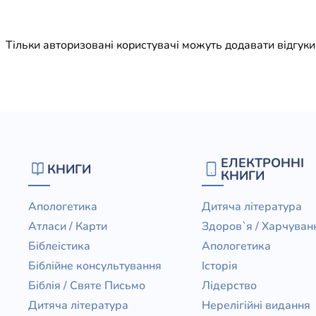
Юдаїзм
Огляд р
Тільки авторизовані користувачі можуть додавати відгук
Художн
ЕЛЕКТРОННІ
КНИГИ
КНИГИ
Апологетика
Дитяча література
Атласи / Карти
Здоров`я / Харчуван
Біблеістика
Апологетика
Біблійне консультування
Історія
Біблія / Святе Письмо
Лідерство
Дитяча література
Нерелігійні видання