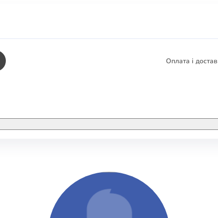
Оплата і доста
КНИГИ
ЕЛЕКТРОННІ К
етика
СУПУТНІ ТОВА
/ Карти
тика
КНИГА В КОМП
не консультування