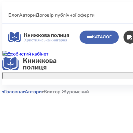
Блог
Автори
Договір публічної оферти
КАТАЛОГ
Головна
Автори
Виктор Журомский
Аполог
Акційні пропозиції
Атласи 
Купуйте більше улюблених книжок за
меншою ціною завдяки акційним
Біблеіс
знижкам.
Біблій