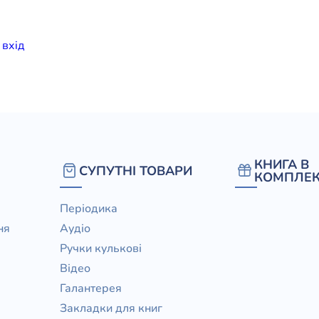
елігій
и
вхiд
я література
КНИГА В
СУПУТНІ ТОВАРИ
КОМПЛЕК
Періодика
ня
Аудіо
Ручки кулькові
Відео
Галантерея
Закладки для книг