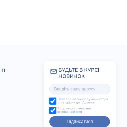
ТІ
Шлях до Вифлеєму: духовні історії
та матеріали для Адвенту
Погоджуюсь з умовами
конфіденційності
Підписатися