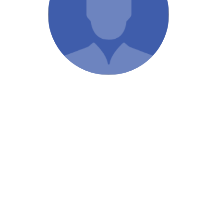
/ Святе Письмо
 література
іноземними мовами
тво
ійні видання
і традиції
ня Церкви
истика
в`я
сім`я
`я / Харчування