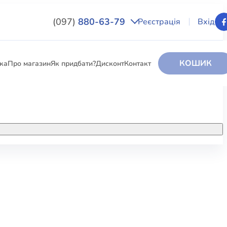
(097)
880-63-79
Реєстрація
Вхід
КОШИК
вка
Про магазин
Як придбати?
Дисконт
Контакт
НИГИ
За додатковою інформацією дзвоніть
за номером:
+38 (097) 880-6379
РИ
Ми у Facebook
ЛЕКТІ