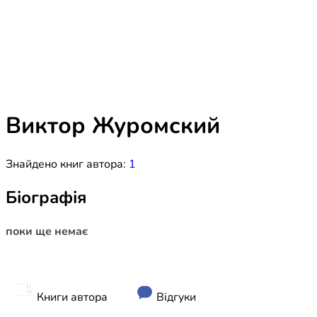
Біблія 
Дитяча
Історія
Новинки
Книги 
Свіжі надходження, актуальна
література та нові автори на нашій
Лідерс
полиці.
Виктор Журомский
Нереліг
Знайдено книг автора:
1
Церковн
Служін
Біографія
Публіц
поки ще немає
Богослі
Шлюб і 
Здоров
Книги автора
Відгуки