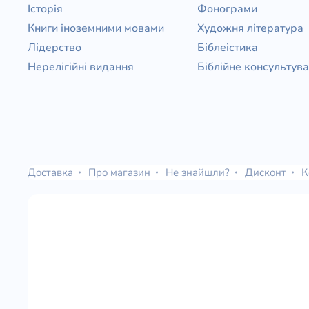
Історія
Фонограми
Книги іноземними мовами
Художня література
Лідерство
Біблеістика
Нерелігійні видання
Біблійне консультув
Доставка
Про магазин
Не знайшли?
Дисконт
К