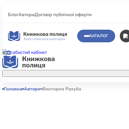
Блог
Автори
Договір публічної оферти
КАТАЛОГ
Головна
Автори
Виктория Рахуба
Аполог
Акційні пропозиції
Атласи 
Купуйте більше улюблених книжок за
меншою ціною завдяки акційним
Біблеіс
знижкам.
Біблій