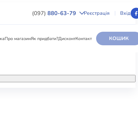
(097)
880-63-79
Реєстрація
Вхід
КОШИК
вка
Про магазин
Як придбати?
Дисконт
Контакт
НИГИ
За додатковою інформацією дзвоніть
за номером:
+38 (097) 880-6379
РИ
Ми у Facebook
ЛЕКТІ