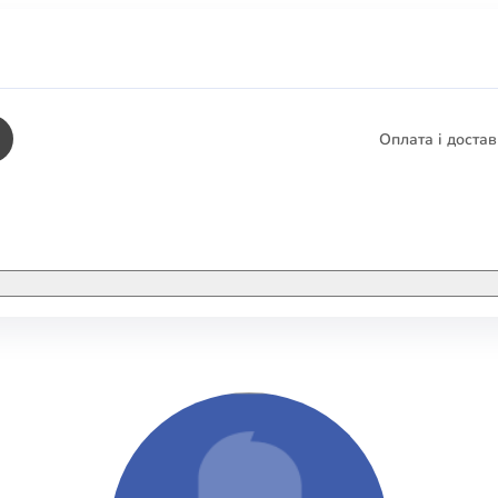
Оплата і доста
КНИГИ
ЕЛЕКТРОННІ К
етика
СУПУТНІ ТОВА
/ Карти
тика
КНИГА В КОМП
не консультування