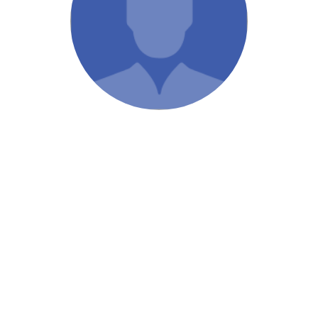
/ Святе Письмо
 література
іноземними мовами
тво
ійні видання
і традиції
ня Церкви
истика
в`я
сім`я
`я / Харчування