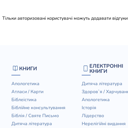
Юдаїзм
Огляд р
Тільки авторизовані користувачі можуть додавати відгук
Художн
ЕЛЕКТРОННІ
КНИГИ
КНИГИ
Апологетика
Дитяча література
Атласи / Карти
Здоров`я / Харчуван
Біблеістика
Апологетика
Біблійне консультування
Історія
Біблія / Святе Письмо
Лідерство
Дитяча література
Нерелігійні видання