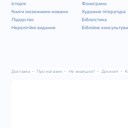
Історія
Фонограми
Книги іноземними мовами
Художня література
Лідерство
Біблеістика
Нерелігійні видання
Біблійне консультув
Доставка
Про магазин
Не знайшли?
Дисконт
К