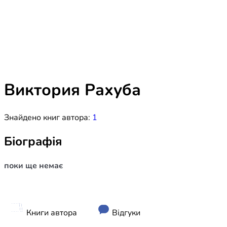
Біблія 
Дитяча
Історія
Новинки
Книги 
Свіжі надходження, актуальна
література та нові автори на нашій
Лідерс
полиці.
Виктория Рахуба
Нереліг
Знайдено книг автора:
1
Церковн
Служін
Біографія
Публіц
поки ще немає
Богослі
Шлюб і 
Здоров
Книги автора
Відгуки