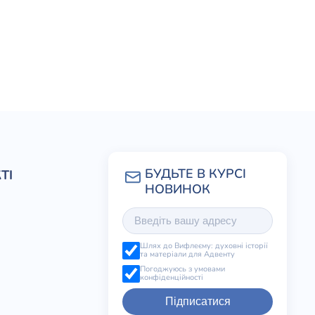
ТІ
Шлях до Вифлеєму: духовні історії
та матеріали для Адвенту
Погоджуюсь з умовами
конфіденційності
Підписатися