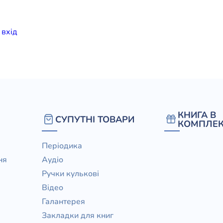
елігій
и
вхiд
я література
КНИГА В
СУПУТНІ ТОВАРИ
КОМПЛЕК
Періодика
ня
Аудіо
Ручки кулькові
Відео
Галантерея
Закладки для книг