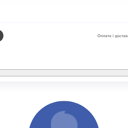
Оплата і доста
КНИГИ
ЕЛЕКТРОННІ К
етика
СУПУТНІ ТОВА
/ Карти
тика
КНИГА В КОМП
не консультування