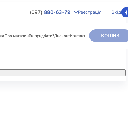
(097)
880-63-79
Реєстрація
Вхід
КОШИК
вка
Про магазин
Як придбати?
Дисконт
Контакт
НИГИ
За додатковою інформацією дзвоніть
за номером:
+38 (097) 880-6379
РИ
Ми у Facebook
ЛЕКТІ