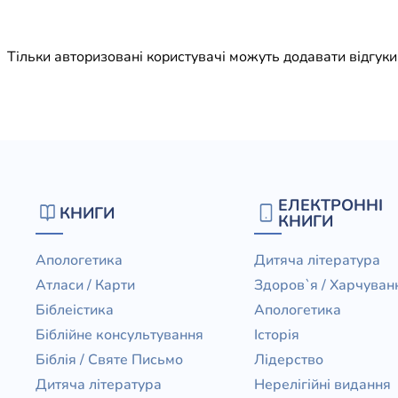
Юдаїзм
Огляд р
Тільки авторизовані користувачі можуть додавати відгук
Художн
ЕЛЕКТРОННІ
КНИГИ
КНИГИ
Апологетика
Дитяча література
Атласи / Карти
Здоров`я / Харчуван
Біблеістика
Апологетика
Біблійне консультування
Історія
Біблія / Святе Письмо
Лідерство
Дитяча література
Нерелігійні видання