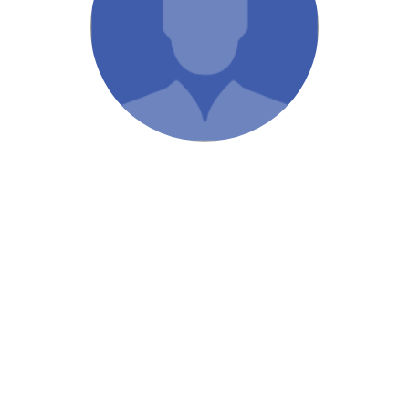
/ Святе Письмо
 література
іноземними мовами
тво
ійні видання
і традиції
ня Церкви
истика
в`я
сім`я
`я / Харчування