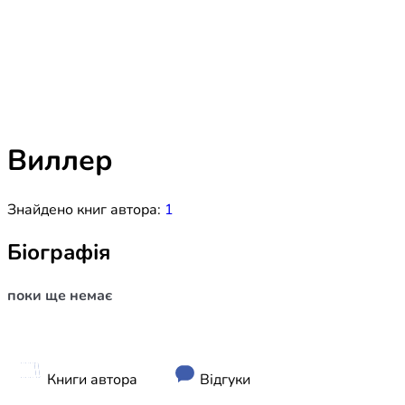
Біблія 
Дитяча
Історія
Новинки
Книги 
Свіжі надходження, актуальна
література та нові автори на нашій
Лідерс
полиці.
Виллер
Нереліг
Знайдено книг автора:
1
Церковн
Служін
Біографія
Публіц
поки ще немає
Богослі
Шлюб і 
Здоров
Книги автора
Відгуки