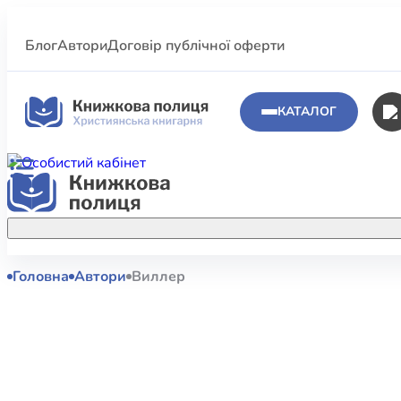
Блог
Автори
Договір публічної оферти
КАТАЛОГ
Головна
Автори
Виллер
Аполог
Акційні пропозиції
Атласи 
Купуйте більше улюблених книжок за
меншою ціною завдяки акційним
Біблеіс
знижкам.
Біблій