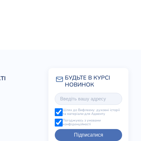
ТІ
Шлях до Вифлеєму: духовні історії
та матеріали для Адвенту
Погоджуюсь з умовами
конфіденційності
Підписатися