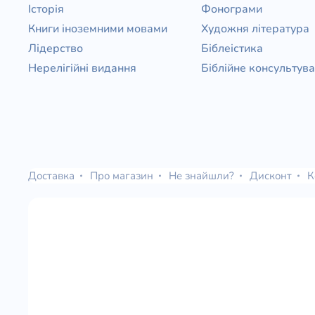
Історія
Фонограми
Книги іноземними мовами
Художня література
Лідерство
Біблеістика
Нерелігійні видання
Біблійне консультув
Доставка
Про магазин
Не знайшли?
Дисконт
К