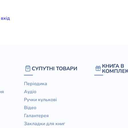
елігій
и
вхiд
я література
КНИГА В
СУПУТНІ ТОВАРИ
КОМПЛЕК
Періодика
ня
Аудіо
Ручки кулькові
Відео
Галантерея
Закладки для книг