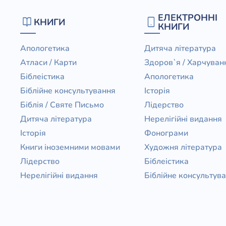
Біблія 
ЕЛЕКТРОННІ
КНИГИ
Дитяча
КНИГИ
Історія
Новинки
Апологетика
Дитяча література
Книги 
Атласи / Карти
Здоров`я / Харчуван
Свіжі надходження, актуальна
література та нові автори на нашій
Біблеістика
Апологетика
Лідерс
полиці.
Біблійне консультування
Історія
Нереліг
Біблія / Святе Письмо
Лідерство
Церковн
Дитяча література
Нерелігійні видання
Історія
Фонограми
Служін
Книги іноземними мовами
Художня література
Публіц
Лідерство
Біблеістика
Богослі
Нерелігійні видання
Біблійне консультув
Шлюб і 
Здоров