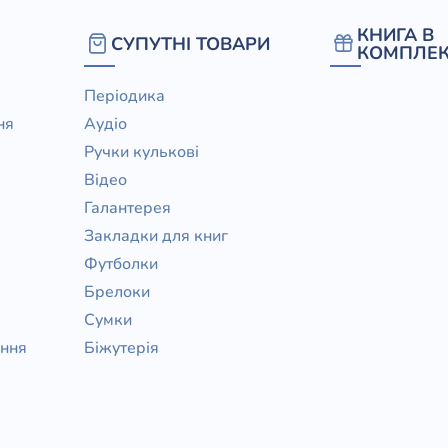
/ Святе Письмо
КНИГА В
СУПУТНІ ТОВАРИ
 література
КОМПЛЕК
Періодика
іноземними мовами
ня
Аудіо
Ручки кулькові
тво
Відео
ійні видання
Галантерея
і традиції
Закладки для книг
Футболки
ня Церкви
Брелоки
истика
Сумки
в`я
ання
Біжутерія
сім`я
`я / Харчування