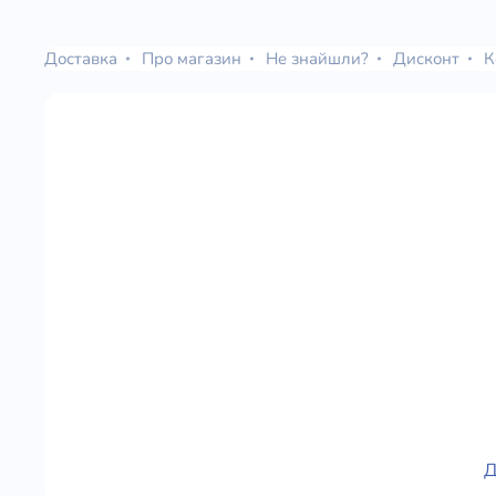
Юдаїзм
Огляд р
Доставка
Про магазин
Не знайшли?
Дисконт
К
Художн
Д