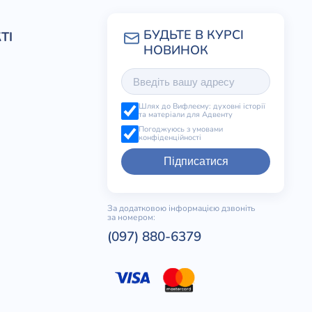
ТІ
Шлях до Вифлеєму: духовні історії
та матеріали для Адвенту
Погоджуюсь з умовами
конфіденційності
Підписатися
За додатковою інформацією дзвоніть
за номером:
(097) 880-6379