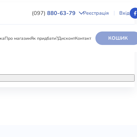
(097)
880-63-79
Реєстрація
Вхід
КОШИК
вка
Про магазин
Як придбати?
Дисконт
Контакт
НИГИ
За додатковою інформацією дзвоніть
за номером:
+38 (097) 880-6379
РИ
Ми у Facebook
ЛЕКТІ