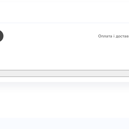
Оплата і доста
КНИГИ
ЕЛЕКТРОННІ К
етика
СУПУТНІ ТОВА
/ Карти
тика
КНИГА В КОМП
не консультування