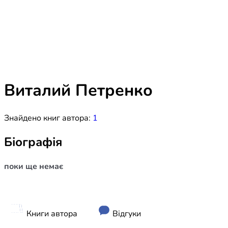
Біблія 
Дитяча
Історія
Новинки
Книги 
Свіжі надходження, актуальна
література та нові автори на нашій
Лідерс
полиці.
Виталий Петренко
Нереліг
Знайдено книг автора:
1
Церковн
Служін
Біографія
Публіц
поки ще немає
Богослі
Шлюб і 
Здоров
Книги автора
Відгуки