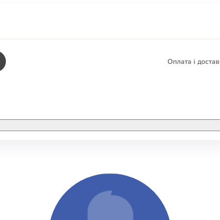
Оплата і доста
КНИГИ
ЕЛЕКТРОННІ К
етика
СУПУТНІ ТОВА
/ Карти
тика
КНИГА В КОМП
не консультування