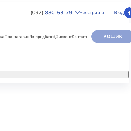
(097)
880-63-79
Реєстрація
Вхід
КОШИК
вка
Про магазин
Як придбати?
Дисконт
Контакт
НИГИ
За додатковою інформацією дзвоніть
за номером:
+38 (097) 880-6379
РИ
Ми у Facebook
ЛЕКТІ