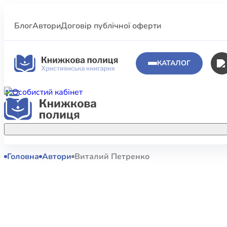
Блог
Автори
Договір публічної оферти
КАТАЛОГ
Головна
Автори
Виталий Петренко
Аполог
Акційні пропозиції
Атласи 
Купуйте більше улюблених книжок за
меншою ціною завдяки акційним
Біблеіс
знижкам.
Біблій