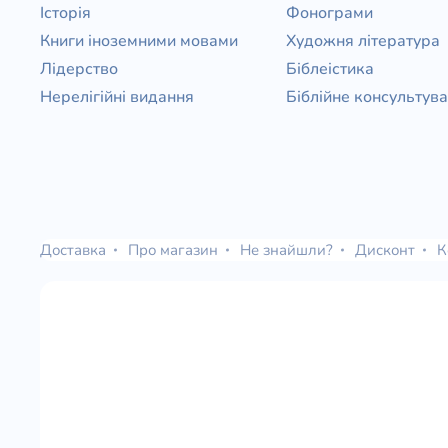
Історія
Фонограми
Книги іноземними мовами
Художня література
Лідерство
Біблеістика
Нерелігійні видання
Біблійне консультув
Доставка
Про магазин
Не знайшли?
Дисконт
К