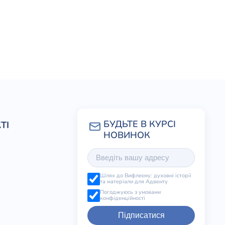
ТІ
Шлях до Вифлеєму: духовні історії
та матеріали для Адвенту
Погоджуюсь з умовами
конфіденційності
Підписатися