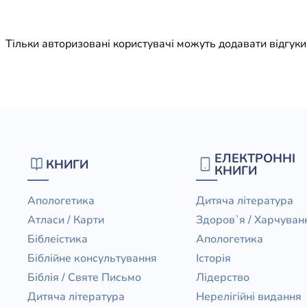
Юдаїзм
Огляд р
Тільки авторизовані користувачі можуть додавати відгук
Художн
ЕЛЕКТРОННІ
КНИГИ
КНИГИ
Апологетика
Дитяча література
Атласи / Карти
Здоров`я / Харчуван
Біблеістика
Апологетика
Біблійне консультування
Історія
Біблія / Святе Письмо
Лідерство
Дитяча література
Нерелігійні видання