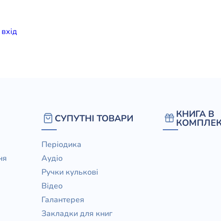
елігій
и
вхiд
я література
КНИГА В
СУПУТНІ ТОВАРИ
КОМПЛЕК
Періодика
ня
Аудіо
Ручки кулькові
Відео
Галантерея
Закладки для книг