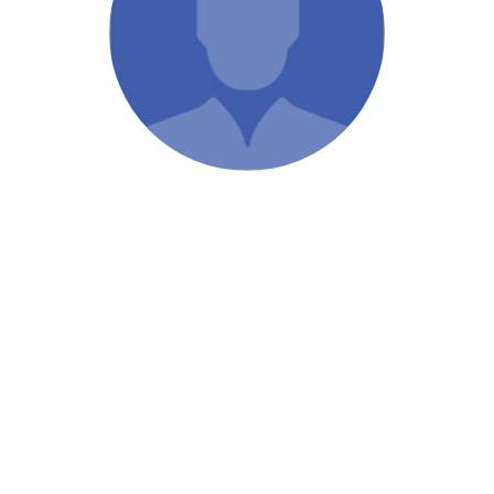
/ Святе Письмо
 література
іноземними мовами
тво
ійні видання
і традиції
ня Церкви
истика
в`я
сім`я
`я / Харчування