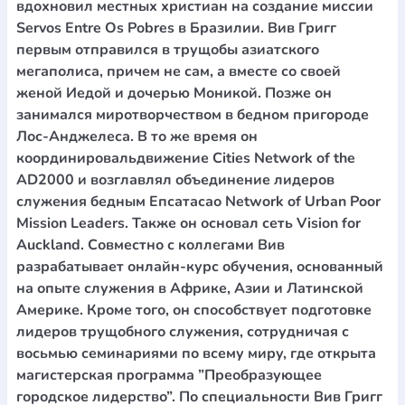
вдохновил местных христиан на создание миссии
Servos Entre Os Pobres в Бразилии. Вив Григг
первым отправился в трущобы азиатского
мегаполиса, причем не сам, а вместе со своей
женой Иедой и дочерью Моникой. Позже он
занимался миротворчеством в бедном пригороде
Лос-Анджелеса. В то же время он
координировальдвижение Cities Network of the
AD2000 и возглавлял объединение лидеров
служения бедным Епсатасао Network of Urban Poor
Mission Leaders. Также он основал сеть Vision for
Auckland. Совместно с коллегами Вив
разрабатывает онлайн-курс обучения, основанный
на опыте служения в Африке, Азии и Латинской
Америке. Кроме того, он способствует подготовке
лидеров трущобного служения, сотрудничая с
восьмью семинариями по всему миру, где открыта
магистерская программа ”Преобразующее
городское лидерство”. По специальности Вив Григг