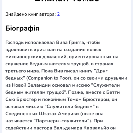
Богослов`я
Шлюб і сім`я
Юдаїзм
Супутні товари
Знайдено книг автора:
2
Періодика
Аудіо
Ручки кулькові
Відео
Галантерея
Закладки для книг
Футболки
Брелоки
Сумки
Біжутерія
Біографія
Блокноти
Щоденники / щотижневики
Вироби з дерева
Вироби з кераміки і глини
Вироби з срібла
Картини
Навчальні мапи
Шкіряні вироби
Магніти
Металеві
Господь использовал Вива Григга, чтобы
вироби
Міні-лампи
Наклейки
Настільні ігри
Пакети
вдохновить христиан на создание новых
подарункові
Плакати
Пластмасові вироби
Хустки
миссионерских движений, ориентированных на
Подарункові картки
Розвиваючі ігри
Репринти
Свічки
служение бедным жителям трущоб, в странах
Зошити
Фотокартини
Чохли на Библії
Головні убори
третьего мира. Пока Вив писал книгу ”Друг
Календарі
Канцелярскі товари
Комп`ютерні ігри
бедных” (Companion to Poor), он со своими друзьями
Листівки
Сувенирна продукція
Годинники
Пазли
из Новой Зеландии основал миссию ”Служители
бедным жителям трущоб”. Позже, вместе с Бетти
Книга в комплекті
За додатковою інформацією дзвоніть за номером:
+38
Сью Брюстер и покойным Томом Брюстером, он
основал миссию ”Служители бедным” в
(097) 880-6379
Ми у Facebook
Соединенных Штатах Америки (ныне она
называется ”Партнеры-служители”). При
содействии пастора Вальдемара Карвальйо он