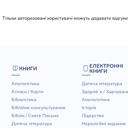
Юдаїзм
Огляд р
Тільки авторизовані користувачі можуть додавати відгук
Художн
ЕЛЕКТРОННІ
КНИГИ
КНИГИ
Апологетика
Дитяча література
Атласи / Карти
Здоров`я / Харчуван
Біблеістика
Апологетика
Біблійне консультування
Історія
Біблія / Святе Письмо
Лідерство
Дитяча література
Нерелігійні видання