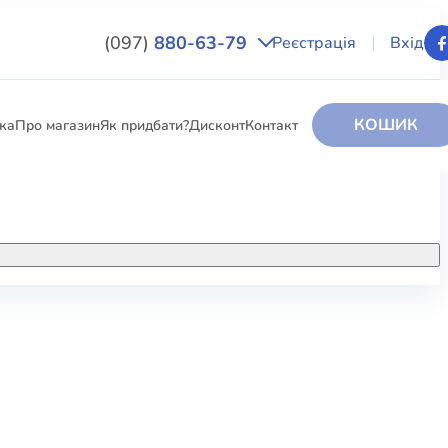
(097)
880-63-79
Реєстрація
Вхід
КОШИК
вка
Про магазин
Як придбати?
Дисконт
Контакт
НИГИ
За додатковою інформацією дзвоніть
за номером:
+38 (097) 880-6379
РИ
Ми у Facebook
ЛЕКТІ