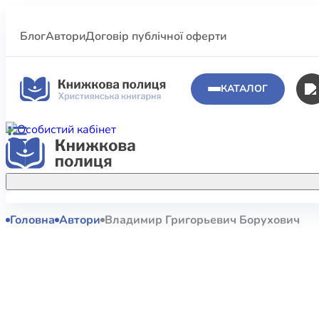
Блог
Автори
Договір публічної оферти
КАТАЛОГ
Головна
Автори
Владимир Григорьевич Борухович
Аполог
Акційні пропозиції
Атласи 
Купуйте більше улюблених книжок за
меншою ціною завдяки акційним
Біблеіс
знижкам.
Біблій