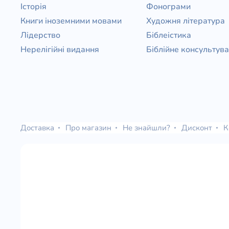
Історія
Фонограми
Книги іноземними мовами
Художня література
Лідерство
Біблеістика
Нерелігійні видання
Біблійне консультув
Доставка
Про магазин
Не знайшли?
Дисконт
К