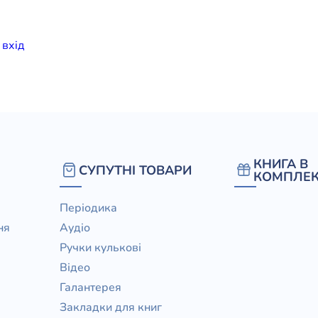
елігій
и
вхiд
я література
КНИГА В
СУПУТНІ ТОВАРИ
КОМПЛЕК
Періодика
ня
Аудіо
Ручки кулькові
Відео
Галантерея
Закладки для книг