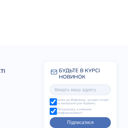
ТІ
Шлях до Вифлеєму: духовні історії
та матеріали для Адвенту
Погоджуюсь з умовами
конфіденційності
Підписатися