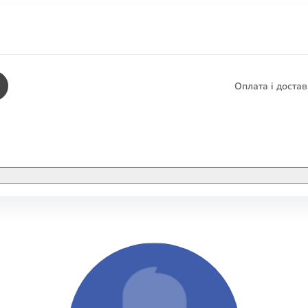
Оплата і доста
КНИГИ
ЕЛЕКТРОННІ К
етика
СУПУТНІ ТОВА
/ Карти
тика
КНИГА В КОМП
не консультування