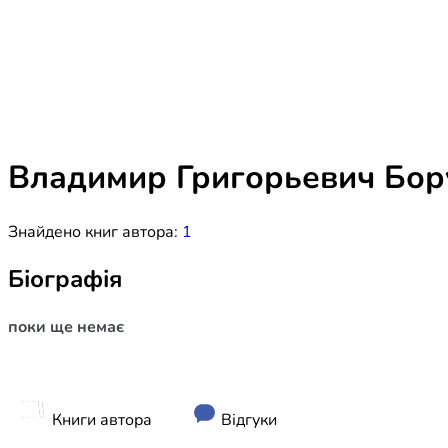
Біблія 
Дитяча
Історія
Новинки
Книги 
Свіжі надходження, актуальна
література та нові автори на нашій
Лідерс
полиці.
Владимир Григорьевич Бор
Нереліг
Знайдено книг автора:
1
Церковн
Служін
Біографія
Публіц
поки ще немає
Богослі
Шлюб і 
Здоров
Книги автора
Відгуки