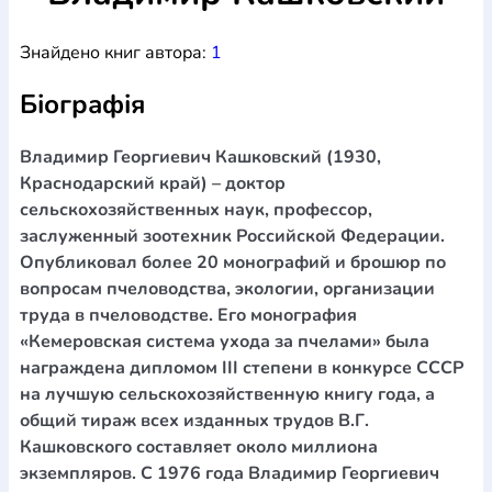
Богослов`я
Шлюб і сім`я
Юдаїзм
Супутні товари
Знайдено книг автора:
1
Періодика
Аудіо
Ручки кулькові
Відео
Галантерея
Закладки для книг
Футболки
Брелоки
Сумки
Біжутерія
Біографія
Блокноти
Щоденники / щотижневики
Вироби з дерева
Вироби з кераміки і глини
Вироби з срібла
Картини
Навчальні мапи
Шкіряні вироби
Магніти
Металеві
Владимир Георгиевич Кашковский (1930,
вироби
Міні-лампи
Наклейки
Настільні ігри
Пакети
Краснодарский край) – доктор
подарункові
Плакати
Пластмасові вироби
Хустки
сельскохозяйственных наук, профессор,
Подарункові картки
Розвиваючі ігри
Репринти
Свічки
заслуженный зоотехник Российской Федерации.
Зошити
Фотокартини
Чохли на Библії
Головні убори
Опубликовал более 20 монографий и брошюр по
Календарі
Канцелярскі товари
Комп`ютерні ігри
вопросам пчеловодства, экологии, организации
Листівки
Сувенирна продукція
Годинники
Пазли
труда в пчеловодстве. Его монография
«Кемеровская система ухода за пчелами» была
Книга в комплекті
За додатковою інформацією дзвоніть за номером:
+38
награждена дипломом III степени в конкурсе СССР
на лучшую сельскохозяйственную книгу года, а
(097) 880-6379
Ми у Facebook
общий тираж всех изданных трудов В.Г.
Кашковского составляет около миллиона
экземпляров. С 1976 года Владимир Георгиевич