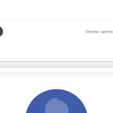
Оплата і доста
КНИГИ
ЕЛЕКТРОННІ К
етика
СУПУТНІ ТОВА
/ Карти
тика
КНИГА В КОМП
не консультування