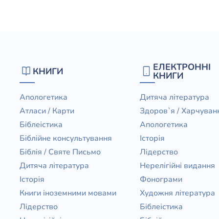
Юдаїзм
Огляд р
Художн
ЕЛЕКТРОННІ
КНИГИ
КНИГИ
Апологетика
Дитяча література
Атласи / Карти
Здоров`я / Харчуван
Біблеістика
Апологетика
Біблійне консультування
Історія
Біблія / Святе Письмо
Лідерство
Дитяча література
Нерелігійні видання
Історія
Фонограми
Книги іноземними мовами
Художня література
Лідерство
Біблеістика