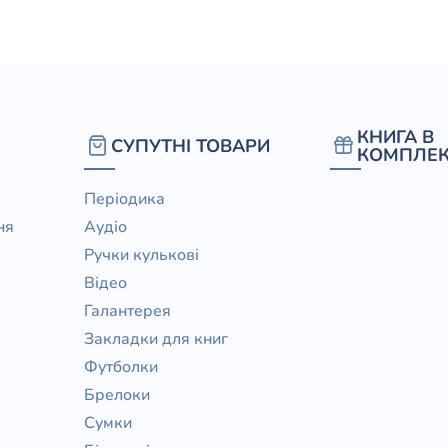
елігій
я література
КНИГА В
СУПУТНІ ТОВАРИ
КОМПЛЕК
Періодика
ня
Аудіо
Ручки кулькові
Відео
Галантерея
Закладки для книг
Футболки
Брелоки
Сумки