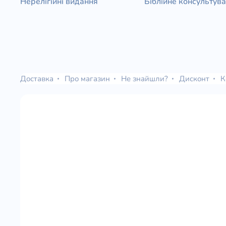
Нерелігійні видання
Біблійне консультув
Доставка
Про магазин
Не знайшли?
Дисконт
К