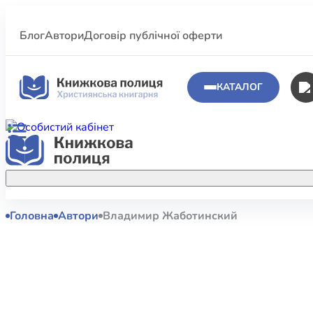
Блог
Автори
Договір публічної оферти
КАТАЛОГ
Головна
Автори
Владимир Жаботинский
Аполог
Акційні пропозиції
Атласи 
Купуйте більше улюблених книжок за
меншою ціною завдяки акційним
Біблеіс
знижкам.
Біблій