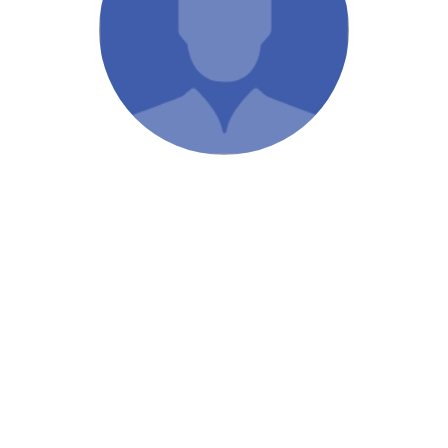
/ Святе Письмо
 література
іноземними мовами
тво
ійні видання
і традиції
ня Церкви
истика
в`я
сім`я
`я / Харчування