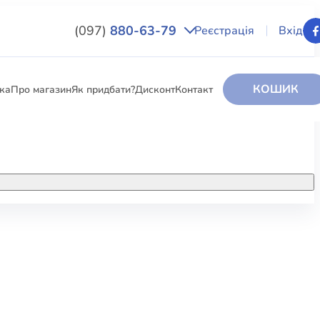
(097)
880-63-79
Реєстрація
Вхід
КОШИК
вка
Про магазин
Як придбати?
Дисконт
Контакт
НИГИ
За додатковою інформацією дзвоніть
за номером:
+38 (097) 880-6379
РИ
Ми у Facebook
ЛЕКТІ