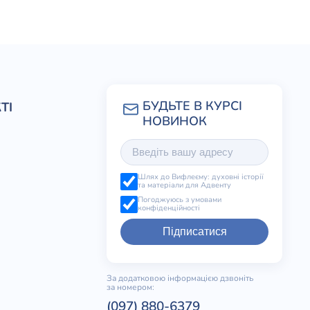
ТІ
Шлях до Вифлеєму: духовні історії
та матеріали для Адвенту
Погоджуюсь з умовами
конфіденційності
Підписатися
За додатковою інформацією дзвоніть
за номером:
(097) 880-6379