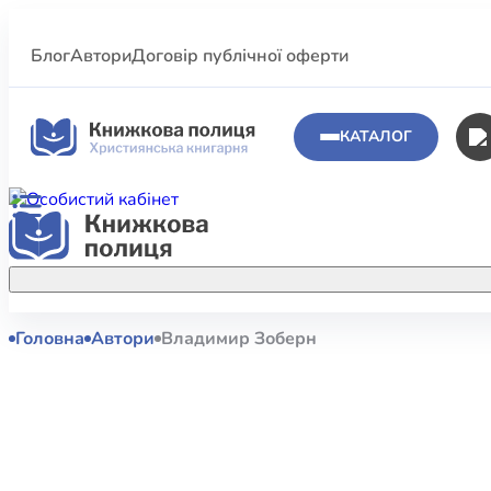
Блог
Автори
Договір публічної оферти
КАТАЛОГ
Головна
Автори
Владимир Зоберн
Аполог
Акційні пропозиції
Атласи 
Купуйте більше улюблених книжок за
меншою ціною завдяки акційним
Біблеіс
знижкам.
Біблій