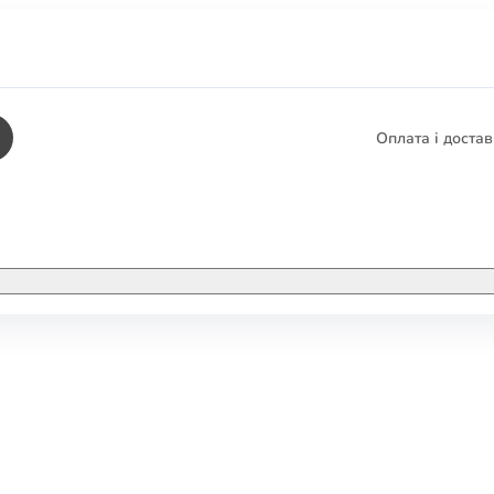
Оплата і доста
КНИГИ
ЕЛЕКТРОННІ К
етика
СУПУТНІ ТОВА
/ Карти
тика
КНИГА В КОМП
не консультування