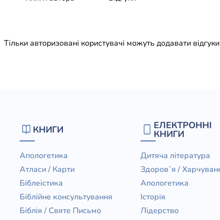
Юдаїзм
Огляд р
Художн
Тільки авторизовані користувачі можуть додавати відгук
ЕЛЕКТРОННІ
КНИГИ
КНИГИ
Апологетика
Дитяча література
Атласи / Карти
Здоров`я / Харчуван
Біблеістика
Апологетика
Біблійне консультування
Історія
Біблія / Святе Письмо
Лідерство