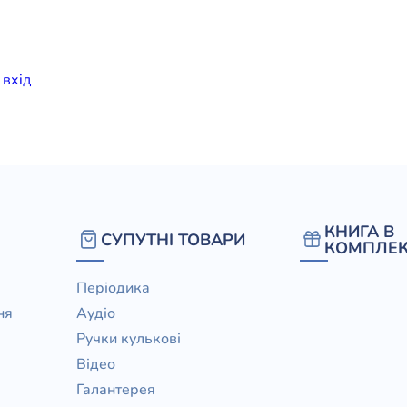
елігій
я література
и
вхiд
КНИГА В
СУПУТНІ ТОВАРИ
КОМПЛЕК
Періодика
ня
Аудіо
Ручки кулькові
Відео
Галантерея