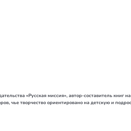
/ Святе Письмо
 література
іноземними мовами
тво
ійні видання
і традиції
ня Церкви
истика
тельства «Русская миссия», автор-составитель книг на
в`я
ов, чье творчество ориентировано на детскую и подрос
сім`я
`я / Харчування