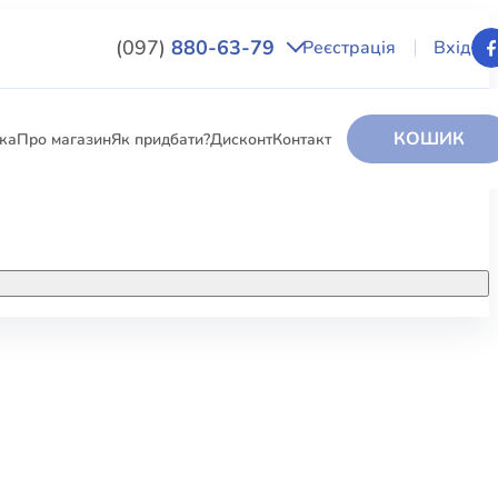
(097)
880-63-79
Реєстрація
Вхід
КОШИК
вка
Про магазин
Як придбати?
Дисконт
Контакт
НИГИ
За додатковою інформацією дзвоніть
за номером:
+38 (097) 880-6379
РИ
Ми у Facebook
ЛЕКТІ