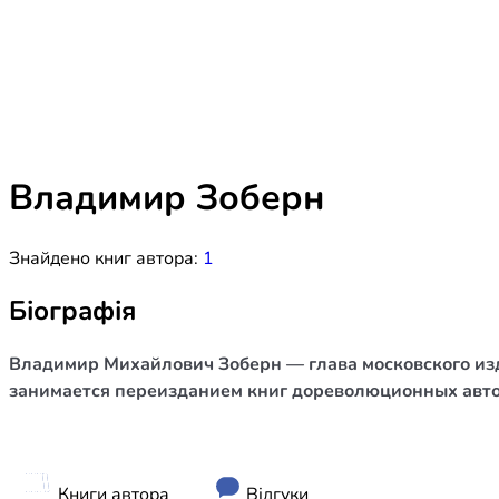
Біблія 
Дитяча
Історія
Новинки
Книги 
Свіжі надходження, актуальна
література та нові автори на нашій
Лідерс
полиці.
Владимир Зоберн
Нереліг
Знайдено книг автора:
1
Церковн
Служін
Біографія
Публіц
Владимир Михайлович Зоберн — глава московского изда
Богослі
занимается переизданием книг дореволюционных автор
Шлюб і 
Здоров
Книги автора
Відгуки