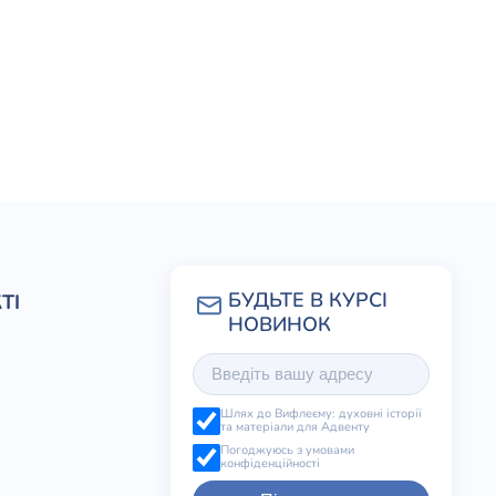
ТІ
Шлях до Вифлеєму: духовні історії
та матеріали для Адвенту
Погоджуюсь з умовами
конфіденційності