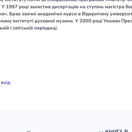
ї. У 1997 році захистив дисертацію на ступінь магістра б
елігій
я». Брав заочні академічні курси в Відкритому універси
ському інституті духовної музики. У 2000 році Указом П
я література
ій і світській періодиці.
и
вхiд
КНИГА В