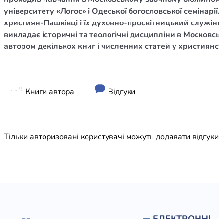
Юдаїзм
університету «Логос» і Одеської богословської семінарі
Огляд р
християн-Пашківці і їх духовно-просвітницький служінн
викладає історичні та теологічні дисципліни в Москов
Художн
автором декількох книг і численних статей у християнськ
Книги автора
Відгуки
Тільки авторизовані користувачі можуть додавати відгук
ЕЛЕКТРОННІ