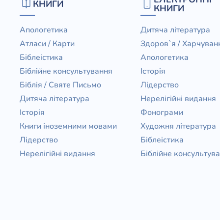
КНИГИ
КНИГИ
Апологетика
Дитяча література
Атласи / Карти
Здоров`я / Харчуван
Біблеістика
Апологетика
Біблійне консультування
Історія
Біблія / Святе Письмо
Лідерство
Дитяча література
Нерелігійні видання
Історія
Фонограми
Книги іноземними мовами
Художня література
Лідерство
Біблеістика
Нерелігійні видання
Біблійне консультув