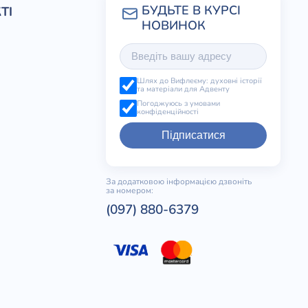
ТІ
Шлях до Вифлеєму: духовні історії
та матеріали для Адвенту
Погоджуюсь з умовами
конфіденційності
Підписатися
За додатковою інформацією дзвоніть
за номером:
(097) 880-6379