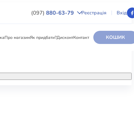
(097)
880-63-79
Реєстрація
Вхід
КОШИК
вка
Про магазин
Як придбати?
Дисконт
Контакт
НИГИ
За додатковою інформацією дзвоніть
за номером:
+38 (097) 880-6379
РИ
Ми у Facebook
ЛЕКТІ