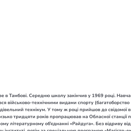
/ Святе Письмо
 література
іноземними мовами
тво
ійні видання
і традиції
ня Церкви
истика
е в Тамбові. Середню школу закінчив у 1969 році. Навча
в`я
вся військово-технічними видами спорту (багатоборство 
дівельний технікум. У тому ж році прийшов до свідомої в
сім`я
изько тридцяти років пропрацював на Обласної станції п
`я / Харчування
ому літературному об’єднанні «Райдуга». Без відриву ві
 інституті, потім за спеціальною програмою «Магістр-е