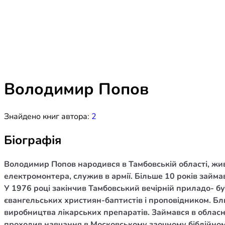
Біблія 
Дитяча
Історія
Новинки
Книги 
Свіжі надходження, актуальна
література та нові автори на нашій
Лідерс
полиці.
Володимир Попов
Нереліг
Знайдено книг автора:
2
Церковн
Служін
Біографія
Публіц
Володимир Попов народився в Тамбовській області, жив
Богослі
електромонтера, служив в армії. Більше 10 років займа
У 1976 році закінчив Тамбовський вечірній приладо- бу
Шлюб і 
євангельських християн-баптистів і проповідником. Бл
Здоров
виробництва лікарських препаратів. Займався в обласн
проходив навчання в Московському заочному біблійному