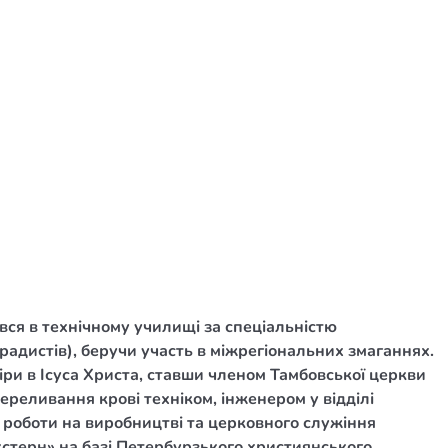
вся в технічному училищі за спеціальністю
радистів), беручи участь в міжрегіональних змаганнях.
іри в Ісуса Христа, ставши членом Тамбовської церкви
ереливання крові техніком, інженером у відділі
д роботи на виробництві та церковного служіння
кстерн» на базі Петербурзького християнського