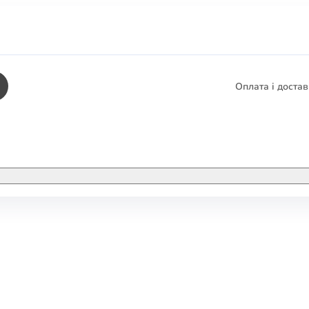
Оплата і доста
КНИГИ
ЕЛЕКТРОННІ К
етика
СУПУТНІ ТОВА
/ Карти
тика
КНИГА В КОМП
не консультування