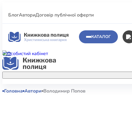
Блог
Автори
Договір публічної оферти
КАТАЛОГ
Головна
Автори
Володимир Попов
Аполог
Акційні пропозиції
Атласи 
Купуйте більше улюблених книжок за
меншою ціною завдяки акційним
Біблеіс
знижкам.
Біблій