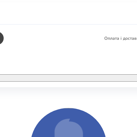
Оплата і доста
КНИГИ
ЕЛЕКТРОННІ К
етика
СУПУТНІ ТОВА
/ Карти
тика
КНИГА В КОМП
не консультування