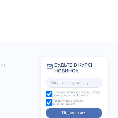
ТІ
Шлях до Вифлеєму: духовні історії
та матеріали для Адвенту
Погоджуюсь з умовами
конфіденційності
Підписатися