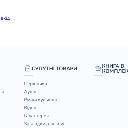
елігій
и
вхiд
я література
КНИГА В
СУПУТНІ ТОВАРИ
КОМПЛЕК
Періодика
ня
Аудіо
Ручки кулькові
Відео
Галантерея
Закладки для книг