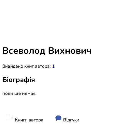
Біблія 
Дитяча
Історія
Новинки
Книги 
Свіжі надходження, актуальна
література та нові автори на нашій
Лідерс
полиці.
Всеволод Вихнович
Нереліг
Знайдено книг автора:
1
Церковн
Служін
Біографія
Публіц
поки ще немає
Богослі
Шлюб і 
Здоров
Книги автора
Відгуки