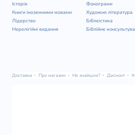
Історія
Фонограми
Книги іноземними мовами
Художня література
Лідерство
Біблеістика
Нерелігійні видання
Біблійне консультув
Доставка
Про магазин
Не знайшли?
Дисконт
К