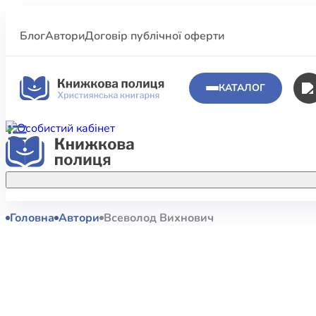
Блог
Автори
Договір публічної оферти
КАТАЛОГ
Головна
Автори
Всеволод Вихнович
Аполог
Акційні пропозиції
Атласи 
Купуйте більше улюблених книжок за
меншою ціною завдяки акційним
Біблеіс
знижкам.
Біблій