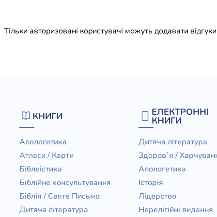
Юдаїзм
Огляд р
Тільки авторизовані користувачі можуть додавати відгук
Художн
ЕЛЕКТРОННІ
КНИГИ
КНИГИ
Апологетика
Дитяча література
Атласи / Карти
Здоров`я / Харчуван
Біблеістика
Апологетика
Біблійне консультування
Історія
Біблія / Святе Письмо
Лідерство
Дитяча література
Нерелігійні видання