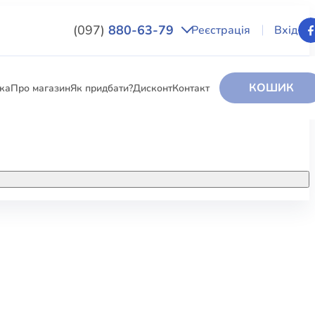
(097)
880-63-79
Реєстрація
Вхід
КОШИК
вка
Про магазин
Як придбати?
Дисконт
Контакт
НИГИ
За додатковою інформацією дзвоніть
за номером:
+38 (097) 880-6379
РИ
Ми у Facebook
ЛЕКТІ