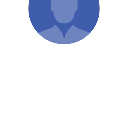
/ Святе Письмо
 література
іноземними мовами
тво
ійні видання
і традиції
ня Церкви
истика
в`я
сім`я
`я / Харчування