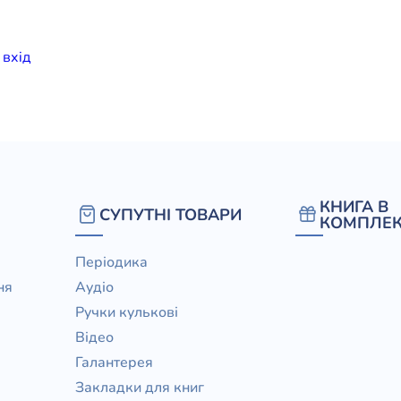
елігій
и
вхiд
я література
КНИГА В
СУПУТНІ ТОВАРИ
КОМПЛЕК
Періодика
ня
Аудіо
Ручки кулькові
Відео
Галантерея
Закладки для книг