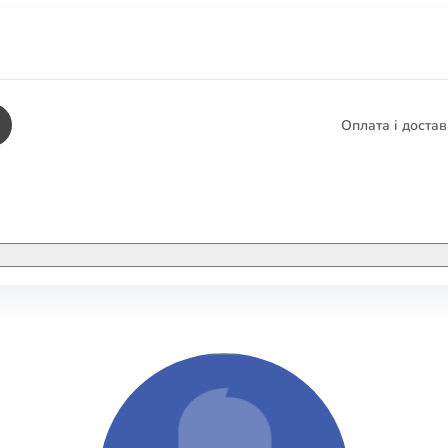
Оплата і доста
КНИГИ
ЕЛЕКТРОННІ К
етика
СУПУТНІ ТОВА
/ Карти
тика
КНИГА В КОМП
не консультування