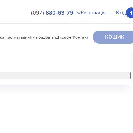
(097)
880-63-79
Реєстрація
Вхід
КОШИК
вка
Про магазин
Як придбати?
Дисконт
Контакт
НИГИ
За додатковою інформацією дзвоніть
за номером:
+38 (097) 880-6379
РИ
Ми у Facebook
ЛЕКТІ