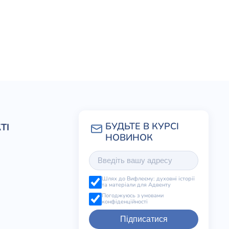
ТІ
Шлях до Вифлеєму: духовні історії
та матеріали для Адвенту
Погоджуюсь з умовами
конфіденційності
Підписатися