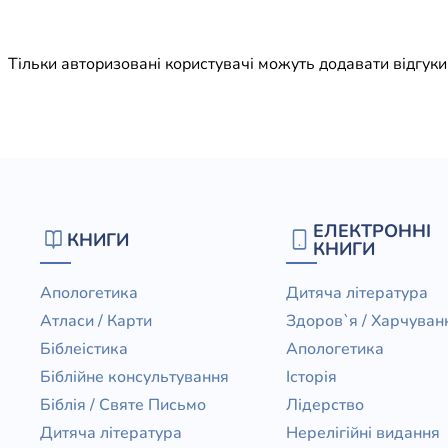
Юдаїзм
Огляд р
Тільки авторизовані користувачі можуть додавати відгук
Художн
ЕЛЕКТРОННІ
КНИГИ
КНИГИ
Апологетика
Дитяча література
Атласи / Карти
Здоров`я / Харчуван
Біблеістика
Апологетика
Біблійне консультування
Історія
Біблія / Святе Письмо
Лідерство
Дитяча література
Нерелігійні видання