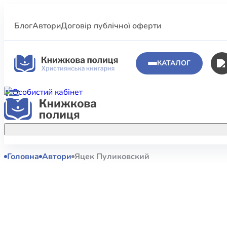
Блог
Автори
Договір публічної оферти
КАТАЛОГ
Головна
Автори
Яцек Пуликовский
Аполог
Акційні пропозиції
Атласи 
Купуйте більше улюблених книжок за
меншою ціною завдяки акційним
Біблеіс
знижкам.
Біблій