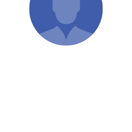
/ Святе Письмо
 література
іноземними мовами
тво
ійні видання
і традиції
ня Церкви
истика
в`я
сім`я
`я / Харчування