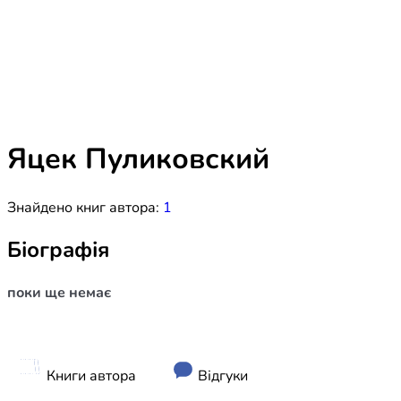
Біблія 
Дитяча
Історія
Новинки
Книги 
Свіжі надходження, актуальна
література та нові автори на нашій
Лідерс
полиці.
Яцек Пуликовский
Нереліг
Знайдено книг автора:
1
Церковн
Служін
Біографія
Публіц
поки ще немає
Богослі
Шлюб і 
Здоров
Книги автора
Відгуки