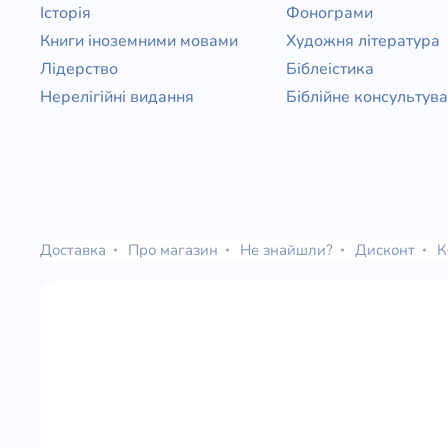
Історія
Фонограми
Книги іноземними мовами
Художня література
Лідерство
Біблеістика
Нерелігійні видання
Біблійне консультув
Доставка
Про магазин
Не знайшли?
Дисконт
К