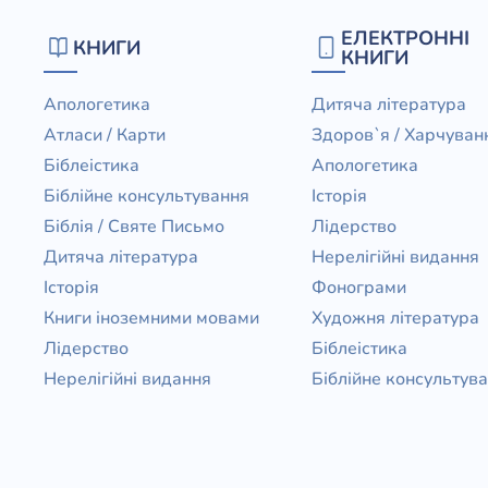
Біблія 
ЕЛЕКТРОННІ
КНИГИ
Дитяча
КНИГИ
Історія
Новинки
Апологетика
Дитяча література
Книги 
Атласи / Карти
Здоров`я / Харчуван
Свіжі надходження, актуальна
література та нові автори на нашій
Біблеістика
Апологетика
Лідерс
полиці.
Біблійне консультування
Історія
Нереліг
Біблія / Святе Письмо
Лідерство
Церковн
Дитяча література
Нерелігійні видання
Історія
Фонограми
Служін
Книги іноземними мовами
Художня література
Публіц
Лідерство
Біблеістика
Богослі
Нерелігійні видання
Біблійне консультув
Шлюб і 
Здоров