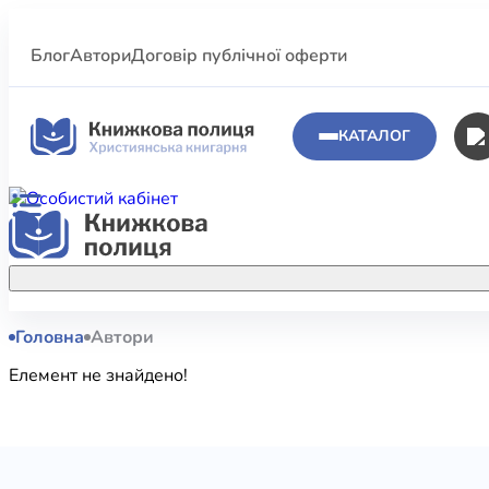
Блог
Автори
Договір публічної оферти
КАТАЛОГ
Головна
Автори
Аполог
Акційні пропозиції
Елемент не знайдено!
Атласи 
Купуйте більше улюблених книжок за
меншою ціною завдяки акційним
Біблеіс
знижкам.
Біблій