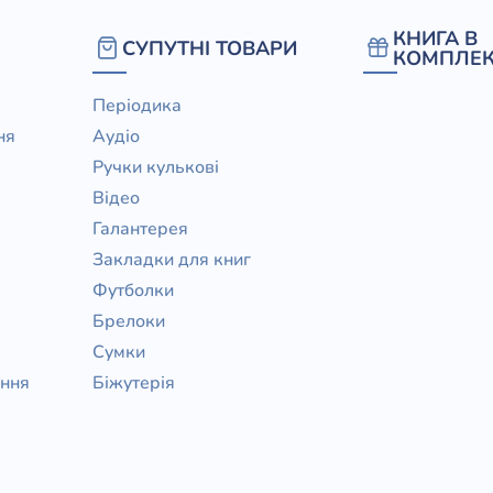
/ Святе Письмо
КНИГА В
СУПУТНІ ТОВАРИ
 література
КОМПЛЕК
Періодика
іноземними мовами
ня
Аудіо
Ручки кулькові
тво
Відео
ійні видання
Галантерея
і традиції
Закладки для книг
Футболки
ня Церкви
Брелоки
истика
Сумки
в`я
ання
Біжутерія
сім`я
`я / Харчування