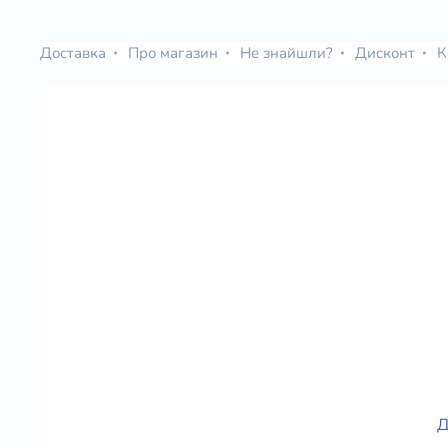
Юдаїзм
Огляд р
Доставка
Про магазин
Не знайшли?
Дисконт
К
Художн
Д