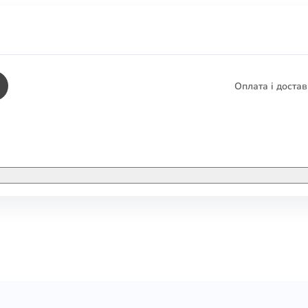
Оплата і доста
КНИГИ
ЕЛЕКТРОННІ К
етика
СУПУТНІ ТОВА
/ Карти
тика
КНИГА В КОМП
не консультування