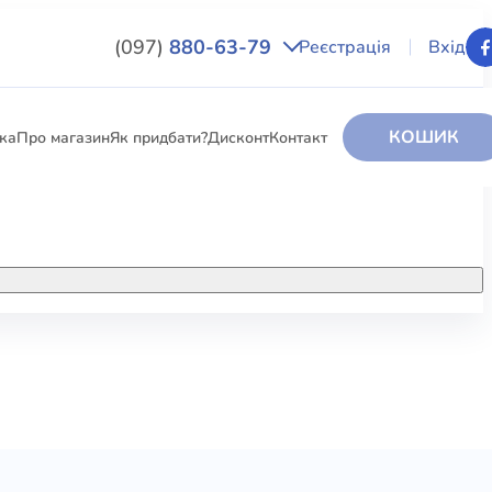
(097)
880-63-79
Реєстрація
Вхід
КОШИК
вка
Про магазин
Як придбати?
Дисконт
Контакт
НИГИ
За додатковою інформацією дзвоніть
за номером:
+38 (097) 880-6379
РИ
Ми у Facebook
ЛЕКТІ