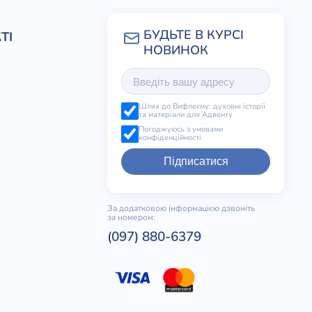
ТІ
Шлях до Вифлеєму: духовні історії
та матеріали для Адвенту
Погоджуюсь з умовами
конфіденційності
Підписатися
За додатковою інформацією дзвоніть
за номером:
(097) 880-6379