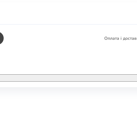
Оплата і доста
КНИГИ
ЕЛЕКТРОННІ К
етика
СУПУТНІ ТОВА
/ Карти
тика
КНИГА В КОМП
не консультування