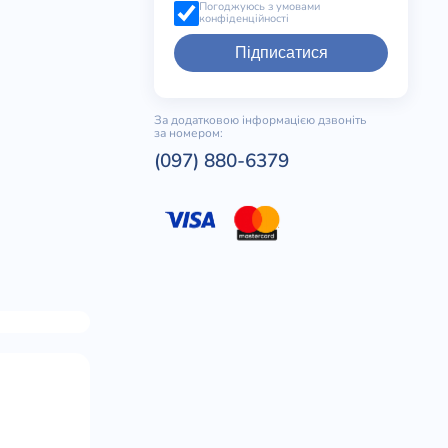
Погоджуюсь з умовами
конфіденційності
Підписатися
За додатковою інформацією дзвоніть
за номером:
(097) 880-6379