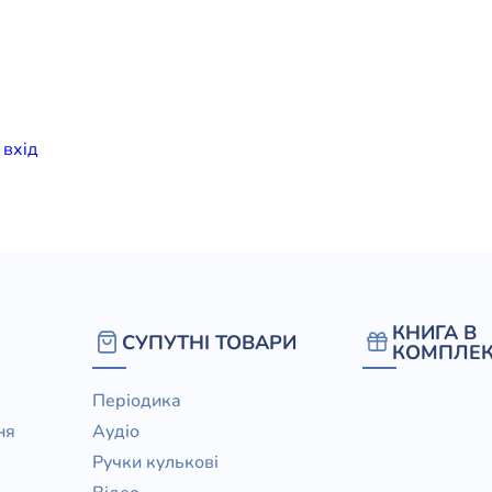
елігій
я література
и
вхiд
КНИГА В
СУПУТНІ ТОВАРИ
КОМПЛЕК
Періодика
ня
Аудіо
Ручки кулькові