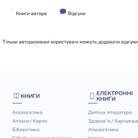
Юдаїзм
Огляд р
Книги автора
Відгуки
Художн
Тільки авторизовані користувачі можуть додавати відгук
ЕЛЕКТРОННІ
КНИГИ
КНИГИ
Апологетика
Дитяча література
Атласи / Карти
Здоров`я / Харчуван
Біблеістика
Апологетика