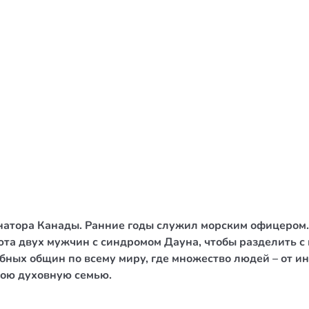
/ Святе Письмо
 література
іноземними мовами
тво
ійні видання
і традиції
ня Церкви
истика
рнатора Канады. Ранние годы служил морским офицером
в`я
июта двух мужчин с синдромом Дауна, чтобы разделить с
обных общин по всему миру, где множество людей – от 
сім`я
свою духовную семью.
`я / Харчування