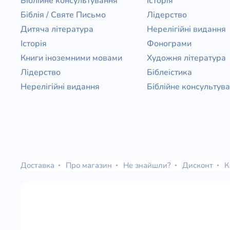
Біблійне консультування
Історія
Біблія / Святе Письмо
Лідерство
Дитяча література
Нерелігійні видання
Історія
Фонограми
Книги іноземними мовами
Художня література
Лідерство
Біблеістика
Нерелігійні видання
Біблійне консультув
Доставка
Про магазин
Не знайшли?
Дисконт
К