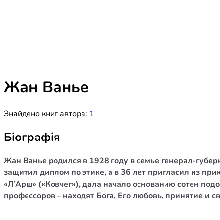
Біблія 
Дитяча
Історія
Новинки
Книги 
Свіжі надходження, актуальна
література та нові автори на нашій
Лідерс
полиці.
Жан Ванье
Нереліг
Знайдено книг автора:
1
Церковн
Служін
Біографія
Публіц
Жан Ванье родился в 1928 году в семье генерал-губе
Богослі
защитил диплом по этике, а в 36 лет пригласил из пр
«Л’Арш» («Ковчег»), дала начало основанию сотен под
Шлюб і 
профессоров – находят Бога, Его любовь, принятие и 
Здоров