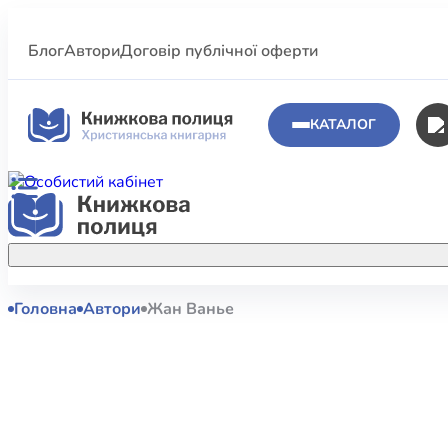
Блог
Автори
Договір публічної оферти
КАТАЛОГ
Головна
Автори
Жан Ванье
Аполог
Акційні пропозиції
Атласи 
Купуйте більше улюблених книжок за
меншою ціною завдяки акційним
Біблеіс
знижкам.
Біблій