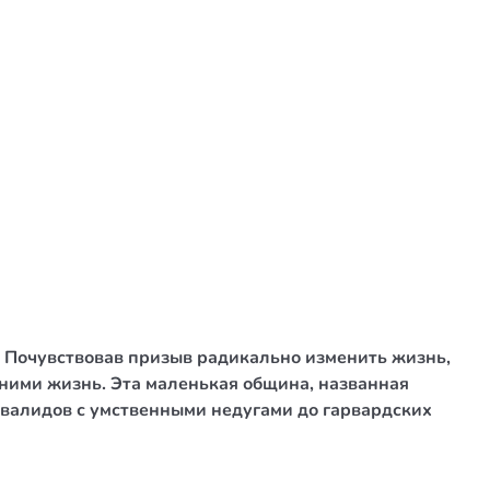
. Почувствовав призыв радикально изменить жизнь,
 ними жизнь. Эта маленькая община, названная
инвалидов с умственными недугами до гарвардских