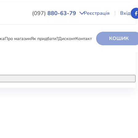
(097)
880-63-79
Реєстрація
Вхід
КОШИК
вка
Про магазин
Як придбати?
Дисконт
Контакт
НИГИ
За додатковою інформацією дзвоніть
за номером:
+38 (097) 880-6379
РИ
Ми у Facebook
ЛЕКТІ