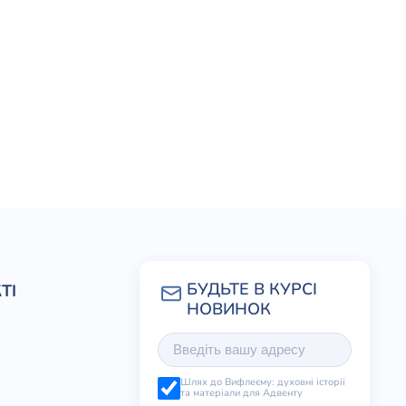
ТІ
Шлях до Вифлеєму: духовні історії
та матеріали для Адвенту