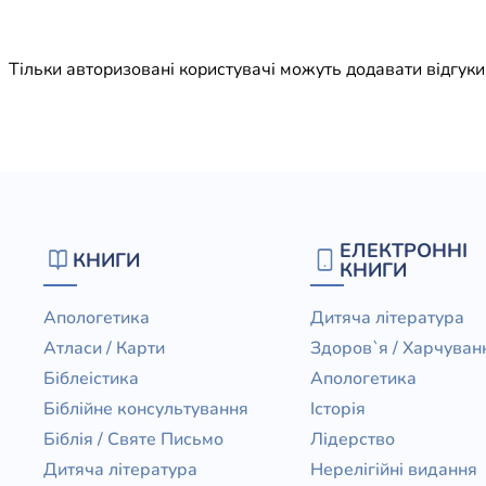
Юдаїзм
Огляд р
Тільки авторизовані користувачі можуть додавати відгук
Художн
ЕЛЕКТРОННІ
КНИГИ
КНИГИ
Апологетика
Дитяча література
Атласи / Карти
Здоров`я / Харчуван
Біблеістика
Апологетика
Біблійне консультування
Історія
Біблія / Святе Письмо
Лідерство
Дитяча література
Нерелігійні видання