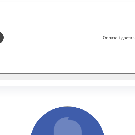
Оплата і доста
КНИГИ
ЕЛЕКТРОННІ К
етика
СУПУТНІ ТОВА
/ Карти
тика
КНИГА В КОМП
не консультування