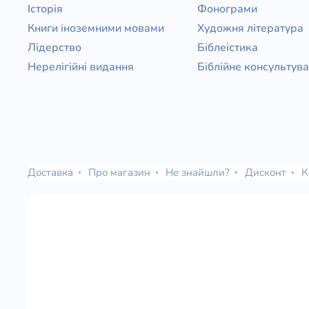
Історія
Фонограми
Книги іноземними мовами
Художня література
Лідерство
Біблеістика
Нерелігійні видання
Біблійне консультув
Доставка
Про магазин
Не знайшли?
Дисконт
К