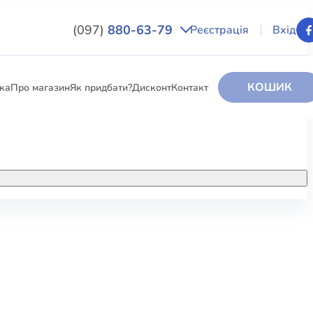
(097)
880-63-79
Реєстрація
Вхід
КОШИК
вка
Про магазин
Як придбати?
Дисконт
Контакт
НИГИ
За додатковою інформацією дзвоніть
за номером:
+38 (097) 880-6379
РИ
Ми у Facebook
ЛЕКТІ