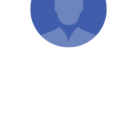
/ Святе Письмо
 література
іноземними мовами
тво
ійні видання
і традиції
ня Церкви
истика
в`я
сім`я
`я / Харчування