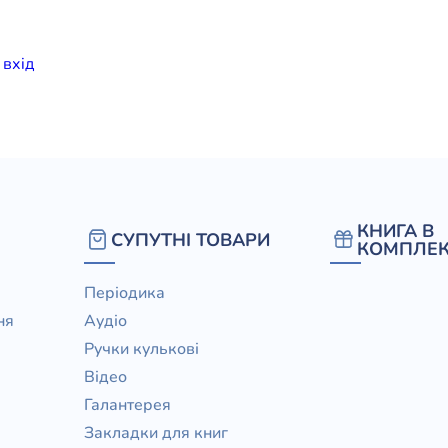
елігій
и
вхiд
я література
КНИГА В
СУПУТНІ ТОВАРИ
КОМПЛЕК
Періодика
ня
Аудіо
Ручки кулькові
Відео
Галантерея
Закладки для книг