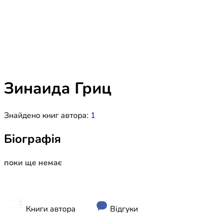
Біблія 
Дитяча
Історія
Новинки
Книги 
Свіжі надходження, актуальна
література та нові автори на нашій
Лідерс
полиці.
Зинаида Гриц
Нереліг
Знайдено книг автора:
1
Церковн
Служін
Біографія
Публіц
поки ще немає
Богослі
Шлюб і 
Здоров
Книги автора
Відгуки