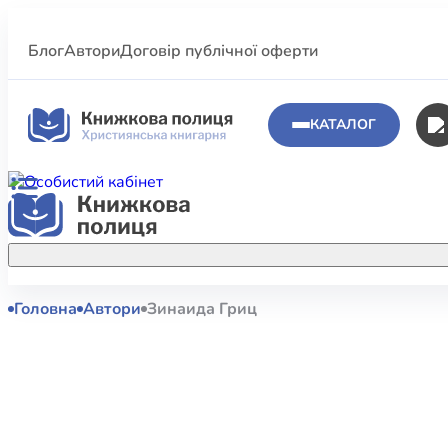
Блог
Автори
Договір публічної оферти
КАТАЛОГ
Головна
Автори
Зинаида Гриц
Аполог
Акційні пропозиції
Атласи 
Купуйте більше улюблених книжок за
меншою ціною завдяки акційним
Біблеіс
знижкам.
Біблій