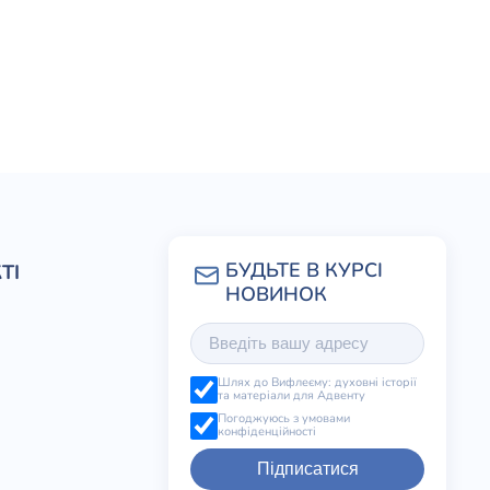
ТІ
Шлях до Вифлеєму: духовні історії
та матеріали для Адвенту
Погоджуюсь з умовами
конфіденційності
Підписатися