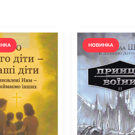
елігій
я література
ИНКА
НОВИНКА