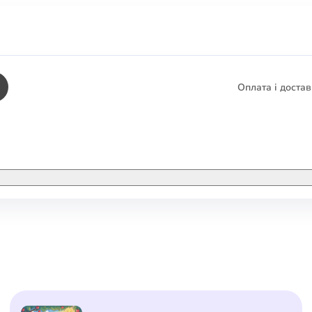
Оплата і доста
КНИГИ
ЕЛЕКТРОННІ К
етика
СУПУТНІ ТОВА
/ Карти
тика
КНИГА В КОМП
не консультування