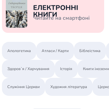
Біблія 
ЕЛЕКТРОННІ
Дитяча
КНИГИ
Читайте на смартфоні
Історія
Новинки
Книги 
Свіжі надходження, актуальна
література та нові автори на нашій
Лідерс
полиці.
Нереліг
Апологетика
Атласи / Карти
Біблеістика
Церковн
Служін
Здоров`я / Харчування
Історія
Книги інозем
Публіц
Богослі
Служіння Церкви
Художня література
Церко
Шлюб і 
Здоров