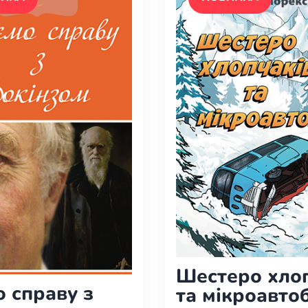
Шестеро хлоп
 справу з
та мікроавто