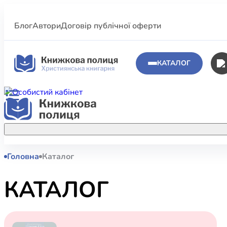
Блог
Автори
Договір публічної оферти
КАТАЛОГ
Головна
Каталог
Аполог
Акційні пропозиції
Атласи 
Купуйте більше улюблених книжок за
КАТАЛОГ
меншою ціною завдяки акційним
Біблеіс
знижкам.
Біблій