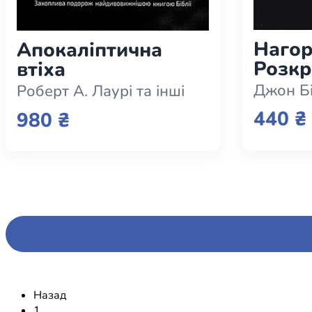
Нагор
Апокаліптична
Розкр
втіха
забут
Джон Б
Роберт А. Лаурі та інші
440 ₴
980 ₴
Назад
1