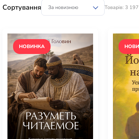
Юдаїзм
Сортування
Товарів: 3 197
Огляд р
Художн
НОВИНКА
НОВ