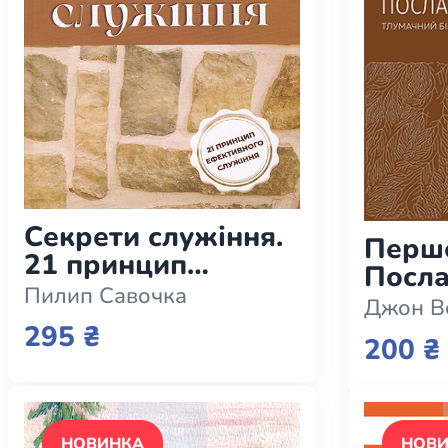
Секрети служіння.
Перше
21 принцип
Посла
ефективного
Пилип Савочка
солун
Джон В
служіння
Тлума
295 ₴
200 ₴
біблі
комен
НОВИНКА
НОВ