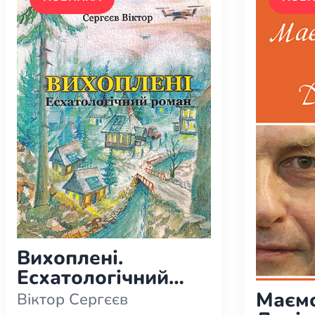
Вихоплені.
Есхатологічний
роман
Маємо
Віктор Сергєєв