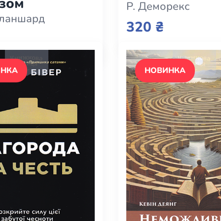
зом
Р. Деморекс
ланшард
320 ₴
ИНКА
НОВИНКА