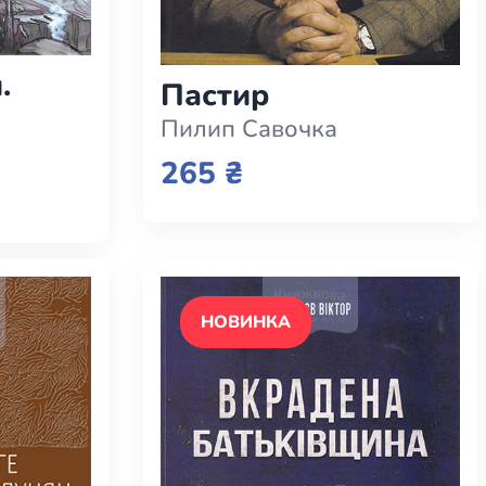
.
Пастир
Пилип Савочка
265 ₴
НОВИНКА