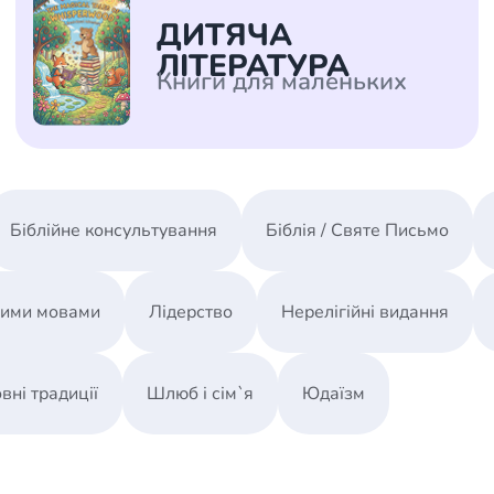
/ Святе Письмо
ДИТЯЧА
 література
ЛІТЕРАТУРА
Книги для маленьких
іноземними мовами
тво
ійні видання
Біблійне консультування
Біблія / Святе Письмо
і традиції
ня Церкви
ними мовами
Лідерство
Нерелігійні видання
истика
в`я
вні традиції
Шлюб і сім`я
Юдаїзм
сім`я
`я / Харчування