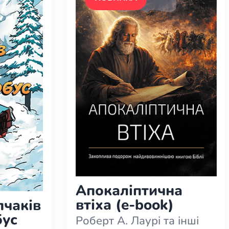
Апокаліптична
втіха (e-book)
чаків
бус
Роберт А. Лаурі та інші