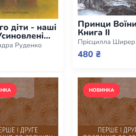
Принци Воїни
го діти - наші
Книга II
 Усиновлені
Прісцилла Ширер
 приймаємо
ндра Руденко
480 ₴
ИНКА
НОВИНКА