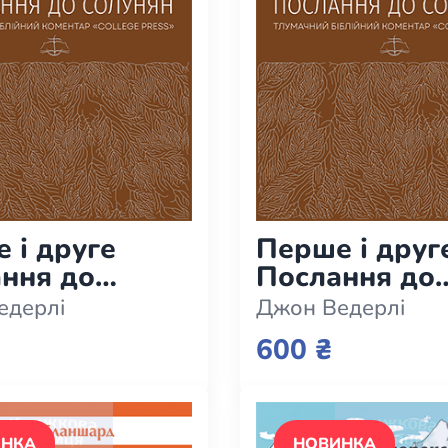
 і друге
Перше і друг
ння до
Послання до
ян.
солунян.
едерлі
Джон Ведерлі
чний
Тлумачний
600 ₴
йний
біблійний
тар (e-book)
коментар
ИНКА
НОВИНКА