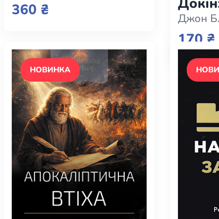
Докін
360 ₴
Джон Б
170 ₴
НОВИНКА
НОВ