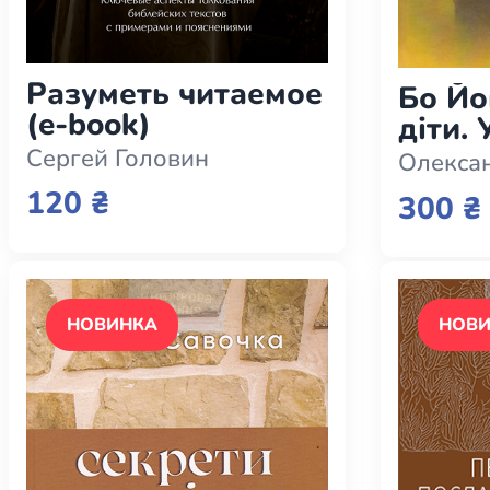
Разуметь читаемое
Бо Йо
(e-book)
діти.
Ним -
Сергей Головин
Олекса
інших
120 ₴
300 ₴
НОВИНКА
НОВ