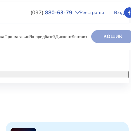
(097)
880-63-79
Реєстрація
Вхід
КОШИК
вка
Про магазин
Як придбати?
Дисконт
Контакт
НИГИ
За додатковою інформацією дзвоніть
за номером:
+38 (097) 880-6379
РИ
Ми у Facebook
ЛЕКТІ