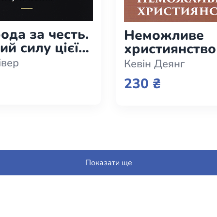
ода за честь.
Неможливе
ий силу цієї
християнство
ої чесноти
івер
Кевін Деянг
230 ₴
Показати ще