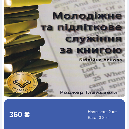
Богослов`я
Шлюб і сім`я
Юдаїзм
Супутні товари
Періодика
Аудіо
Ручки кулькові
Відео
Галантерея
Закладки для книг
Футболки
Брелоки
Сумки
Біжутерія
Блокноти
Щоденники / щотижневики
Вироби з дерева
Вироби з кераміки і глини
Вироби з срібла
Картини
Навчальні мапи
Шкіряні вироби
Магніти
Металеві
вироби
Міні-лампи
Наклейки
Настільні ігри
Пакети
подарункові
Плакати
Пластмасові вироби
Хустки
Подарункові картки
Розвиваючі ігри
Репринти
Свічки
Зошити
Фотокартини
Чохли на Библії
Головні убори
Календарі
Канцелярскі товари
Комп`ютерні ігри
Листівки
Сувенирна продукція
Годинники
Пазли
Книга в комплекті
За додатковою інформацією дзвоніть за номером:
+38
(097) 880-6379
Ми у Facebook
Наявність:
2 шт
360 ₴
Вага: 0.3 кг.