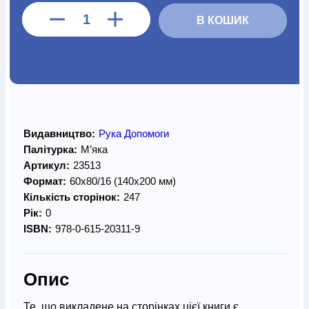
В КОШИК
Видавництво:
Рука Допомоги
Палітурка:
М’яка
Артикул:
23513
Формат:
60х80/16 (140х200 мм)
Кількість сторінок:
247
Рік:
0
ISBN:
978-0-615-20311-9
Опис
Те, що викладене на сторінках цієї книги,є