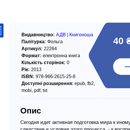
/ Святе Письмо
 література
ook
іноземними мовами
Видавництво:
АДВ | Книгоноша
40 
Палітурка:
Фольга
тво
Артикул:
22264
Формат:
електронна книга
ійні видання
Кількість сторінок:
0
і традиції
Рік:
2013
ISBN:
978-966-2615-25-8
ня Церкви
Доступні розширення:
epub, fb2,
истика
mobi, pdf, txt
в`я
Опис
сім`я
`я / Харчування
Сегодня идет активная подготовка мира к ином
следствие и условие этого процесса, - к восп