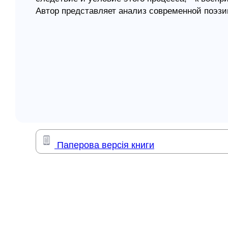
Автор представляет анализ современной поэзии
елігій
евангельских истин.
я література
Содержание:
Раздел 1. Просветленная поэзия
Просветленная поэзия
Человек цитаты, человек ритуала
Аура
Внутренний иероглиф
Возможности рая
Две графические парадигмы великих культур
Паперова версія книги
Пластическая азбука Анни Лейбовиц и самови
Замещение рая
Определение шедевра или абсолютное стихот
Код Фармана
Леда и лебедь
Лица богов
Невинность вещей