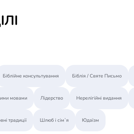
О серьезности
Пепел
ІЛІ
Перекодировка
Раздел 2. Территория Рая
О чем звонит колокол, или слово в защиту сме
Правила навигации
Тайна райских дверей
Мир, сотворенный мыслью, или мир, сотворе
Ускользающая территория Рая
Тростник и свобода
Раздел 3. Центр смысла
Біблійне консультування
Біблія / Святе Письмо
Почему я не верю в политику и не хожу на де
Поэзия - миссия в спящем социуме. Письмо в
Поэзия плюс
ними мовами
Лідерство
Нерелігійні видання
Язык как Реди- Мейд. Поэзия Реди-Мейда
Поэзия и "сейчас". О книге Вадима Месяца "Но
Поэзия - среда обитания нового человека
вні традиції
Шлюб і сім`я
Юдаїзм
Прорастить зерно тигра. Слово как гексаграмма
Дополнение к эссе о вещи и слове