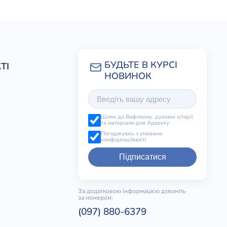
рием Кузьминым
ТІ
и о современной поэзии)
Шлях до Вифлеєму: духовні історії
та матеріали для Адвенту
Погоджуюсь з умовами
конфіденційності
Підписатися
За додатковою інформацією дзвоніть
за номером:
(097) 880-6379