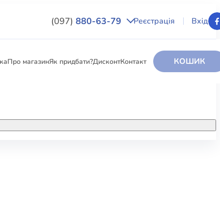
(097)
880-63-79
Реєстрація
Вхід
КОШИК
вка
Про магазин
Як придбати?
Дисконт
Контакт
НИГИ
За додатковою інформацією дзвоніть
за номером:
+38 (097) 880-6379
РИ
Ми у Facebook
ЛЕКТІ