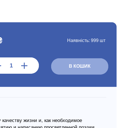
₴
Наявність:
999 шт
В КОШИК
у качеству жизни и, как необходимое
риятию и написанию просветленной поэзии.