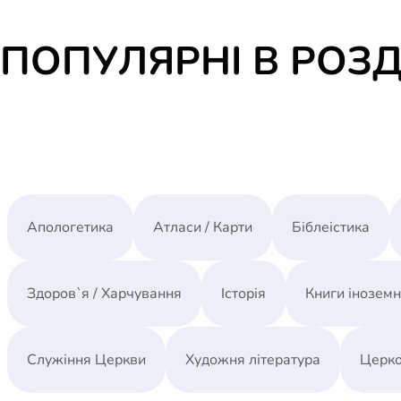
ПОПУЛЯРНІ В РОЗД
Апологетика
Атласи / Карти
Біблеістика
Здоров`я / Харчування
Історія
Книги інозем
Служіння Церкви
Художня література
Церко