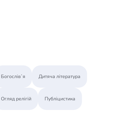
рти
нный любовью?
Богослів`я
Дитяча література
монстрации
 Самару Елене Богатыревой
Огляд релігій
Публіцистика
румбега"