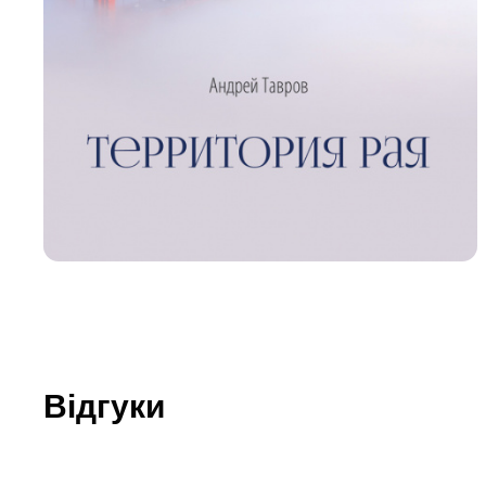
Юдаїзм
Огляд р
Художн
Відгуки