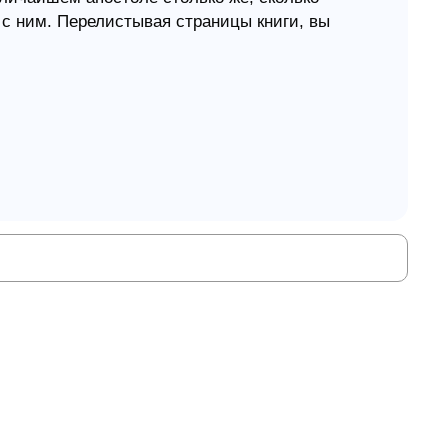
 с ним. Перелистывая страницы книги, вы
стремления и шкалу ценностей. Вы узнаете,
 и уверен, что она заинтересует очень
огда я изучал… Книгу деяний апостолов и
вищ. По правде говоря, то что я почерпнул из
явших на мой духовный рост».