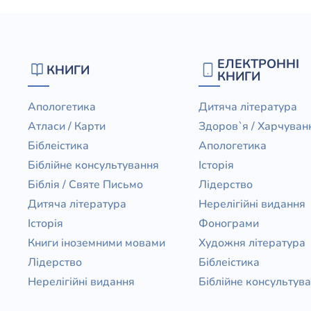
ЕЛЕКТРОННІ
КНИГИ
КНИГИ
Апологетика
Дитяча література
Атласи / Карти
Здоров`я / Харчуван
Біблеістика
Апологетика
Біблійне консультування
Історія
Біблія / Святе Письмо
Лідерство
Дитяча література
Нерелігійні видання
Історія
Фонограми
Книги іноземними мовами
Художня література
Лідерство
Біблеістика
Нерелігійні видання
Біблійне консультув