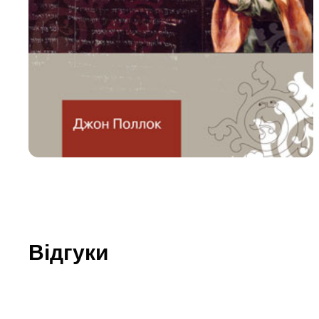
Юдаїзм
Огляд р
Художн
Відгуки