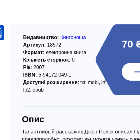
/ Святе Письмо
 література
ook
іноземними мовами
Видавництво:
Книгоноша
70 
Артикул:
18572
тво
Формат:
електронна книга
Кількість сторінок:
0
ійні видання
Рік:
2007
і традиції
ISBN:
5-94172-049-1
Доступні розширення:
txt, mobi, lrf,
ня Церкви
fb2, epub
истика
в`я
Опис
сім`я
`я / Харчування
Талантливый рассказчик Джон Полок описал Па
правдоподобно, поэтому вы можете узнать о в