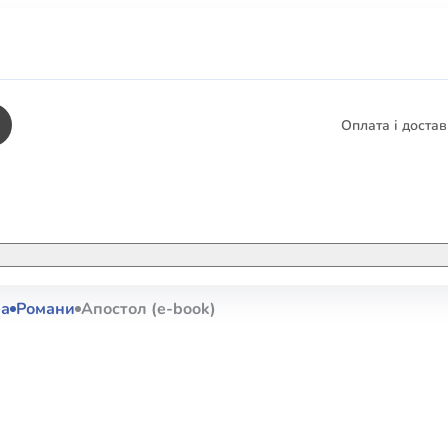
Оплата і доста
КНИГИ
ЕЛЕКТРОННІ К
ра
Романи
Апостол (e-book)
етика
СУПУТНІ ТОВА
/ Карти
тика
КНИГА В КОМП
не консультування