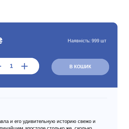
₴
Наявність:
999 шт
В КОШИК
вла и его удивительную историю свежо и
еличайшем апостоле столько же, сколько