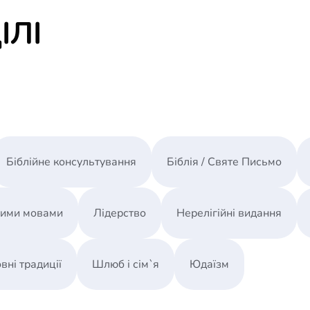
ІЛІ
Біблійне консультування
Біблія / Святе Письмо
ними мовами
Лідерство
Нерелігійні видання
вні традиції
Шлюб і сім`я
Юдаїзм