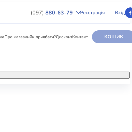
(097)
880-63-79
Реєстрація
Вхід
КОШИК
вка
Про магазин
Як придбати?
Дисконт
Контакт
НИГИ
За додатковою інформацією дзвоніть
за номером:
+38 (097) 880-6379
РИ
Ми у Facebook
ЛЕКТІ