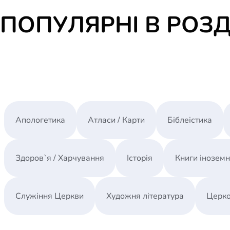
ПОПУЛЯРНІ В РОЗД
Апологетика
Атласи / Карти
Біблеістика
Здоров`я / Харчування
Історія
Книги інозем
Служіння Церкви
Художня література
Церко