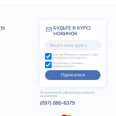
ТІ
Шлях до Вифлеєму: духовні історії
та матеріали для Адвенту
Погоджуюсь з умовами
конфіденційності
Підписатися
За додатковою інформацією дзвоніть
за номером:
(097) 880-6379