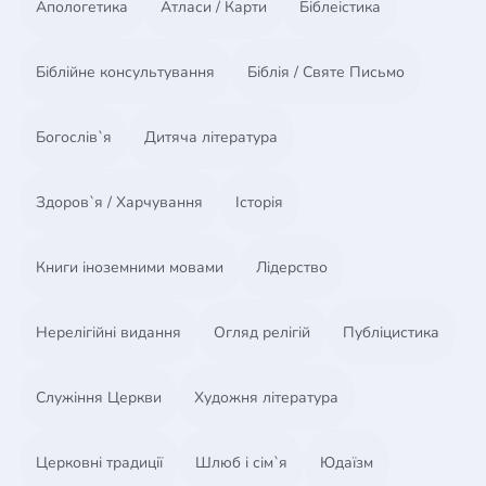
Апологетика
Атласи / Карти
Біблеістика
Біблійне консультування
Біблія / Святе Письмо
Богослів`я
Дитяча література
Здоров`я / Харчування
Історія
Книги іноземними мовами
Лідерство
Нерелігійні видання
Огляд релігій
Публіцистика
Служіння Церкви
Художня література
Церковні традиції
Шлюб і сім`я
Юдаїзм