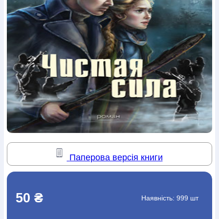
Богослов`я
Шлюб і сім`я
Юдаїзм
Супутні товари
Періодика
Аудіо
Ручки кулькові
Відео
Галантерея
Закладки для книг
Футболки
Брелоки
Сумки
Біжутерія
Блокноти
Щоденники / щотижневики
Вироби з дерева
Вироби з кераміки і глини
Вироби з срібла
Картини
Навчальні мапи
Шкіряні вироби
Магніти
Металеві
вироби
Міні-лампи
Наклейки
Настільні ігри
Пакети
подарункові
Плакати
Пластмасові вироби
Хустки
Подарункові картки
Розвиваючі ігри
Репринти
Свічки
Зошити
Фотокартини
Чохли на Библії
Головні убори
Календарі
Канцелярскі товари
Комп`ютерні ігри
Листівки
Сувенирна продукція
Годинники
Пазли
Книга в комплекті
Паперова версія книги
За додатковою інформацією дзвоніть за номером:
+38
(097) 880-6379
Ми у Facebook
50 ₴
Наявність:
999 шт