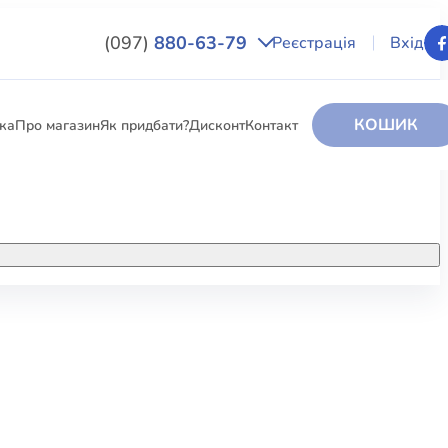
(097)
880-63-79
Реєстрація
Вхід
КОШИК
вка
Про магазин
Як придбати?
Дисконт
Контакт
НИГИ
За додатковою інформацією дзвоніть
за номером:
+38 (097) 880-6379
РИ
Ми у Facebook
ЛЕКТІ