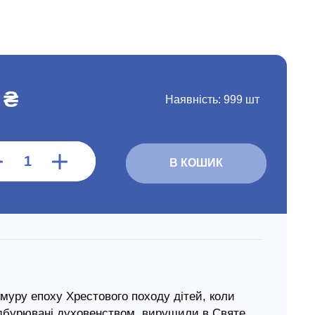
 ₴
Наявність:
999 шт
В КОШИК
охмуру епоху Хрестового походу дітей, коли
 підбурювані духовенством, вирушили в Святе