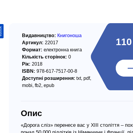
/ Святе Письмо
 література
ook
іноземними мовами
Видавництво:
Книгоноша
110
Артикул:
22017
тво
Формат:
електронна книга
Кількість сторінок:
0
ійні видання
Рік:
2018
і традиції
ISBN:
978-617-7517-00-8
Доступні розширення:
txt, pdf,
ня Церкви
mobi, fb2, epub
истика
в`я
Опис
сім`я
`я / Харчування
«Дорога сліз» перенесе вас у XIII століття – п
понад 50 000 підлітків із Німеччини і Франції,