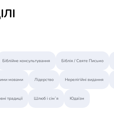
ІЛІ
Біблійне консультування
Біблія / Святе Письмо
ними мовами
Лідерство
Нерелігійні видання
вні традиції
Шлюб і сім`я
Юдаїзм