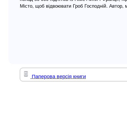
Місто, щоб відвоювати Гроб Господній. Автор,
елігій
правду, написав захоплюючий роман про життя н
відважним ватажком Вілом, його братом Карлом
я література
побував в місцях, через які проходив злощасний
сюжет роману, що повертає читача в глибину сто
роздуми про віру, надію та любов, що робить
і шаленно цікавою.
Паперова версія книги