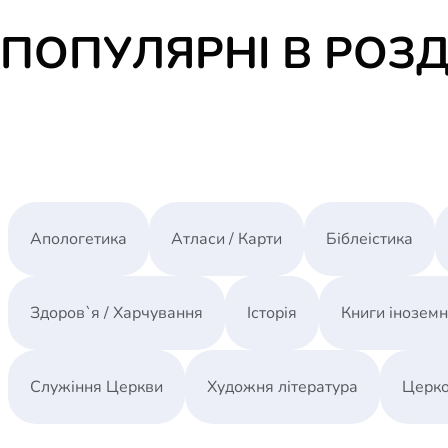
ПОПУЛЯРНІ В РОЗД
Апологетика
Атласи / Карти
Біблеістика
Здоров`я / Харчування
Історія
Книги інозем
Служіння Церкви
Художня література
Церко