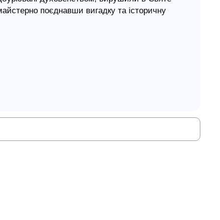
 майстерно поєднавши вигадку та історичну
евеликого загону хрестоносців на чолі з
 і сестрою Марією. Девід Бейкер особисто
 похід. Звідси і реалізм, і захоплюючий
літь. У сувору реальність історії вплетені
 оповідь безмежно живою, дивовижною, сумною