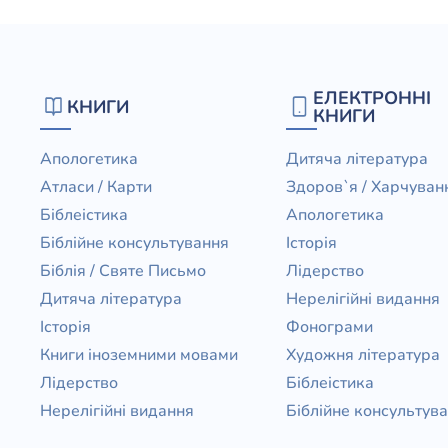
ЕЛЕКТРОННІ
КНИГИ
КНИГИ
Апологетика
Дитяча література
Атласи / Карти
Здоров`я / Харчуван
Біблеістика
Апологетика
Біблійне консультування
Історія
Біблія / Святе Письмо
Лідерство
Дитяча література
Нерелігійні видання
Історія
Фонограми
Книги іноземними мовами
Художня література
Лідерство
Біблеістика
Нерелігійні видання
Біблійне консультув