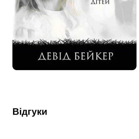
Юдаїзм
Огляд р
Художн
Відгуки