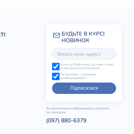
ТІ
Шлях до Вифлеєму: духовні історії
та матеріали для Адвенту
Погоджуюсь з умовами
конфіденційності
Підписатися
За додатковою інформацією дзвоніть
за номером:
(097) 880-6379