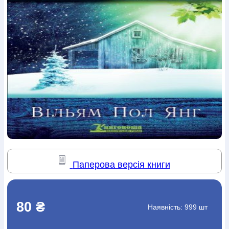
Богослов`я
Шлюб і сім`я
Юдаїзм
Супутні товари
Періодика
Аудіо
Ручки кулькові
Відео
Галантерея
Закладки для книг
Футболки
Брелоки
Сумки
Біжутерія
Блокноти
Щоденники / щотижневики
Вироби з дерева
Вироби з кераміки і глини
Вироби з срібла
Картини
Навчальні мапи
Шкіряні вироби
Магніти
Металеві
вироби
Міні-лампи
Наклейки
Настільні ігри
Пакети
подарункові
Плакати
Пластмасові вироби
Хустки
Подарункові картки
Розвиваючі ігри
Репринти
Свічки
Зошити
Фотокартини
Чохли на Библії
Головні убори
Календарі
Канцелярскі товари
Комп`ютерні ігри
Листівки
Сувенирна продукція
Годинники
Пазли
Книга в комплекті
Паперова версія книги
За додатковою інформацією дзвоніть за номером:
+38
(097) 880-6379
Ми у Facebook
80 ₴
Наявність:
999 шт