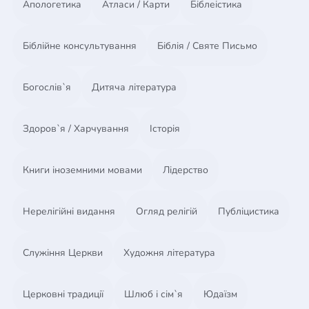
Апологетика
Атласи / Карти
Біблеістика
webkitAllowFullScreen mozallowfullscreen
allowFullScreen/iframe
Біблійне консультування
Біблія / Святе Письмо
Богослів`я
Дитяча література
Здоров`я / Харчування
Історія
Книги іноземними мовами
Лідерство
Нерелігійні видання
Огляд релігій
Публіцистика
Служіння Церкви
Художня література
Церковні традиції
Шлюб і сім`я
Юдаїзм