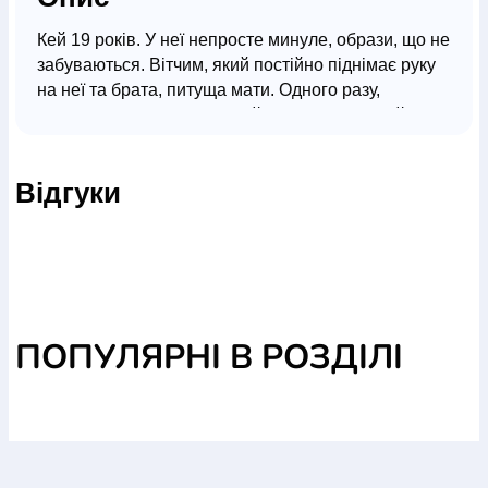
Кей 19 років. У неї непросте минуле, образи, що не
забуваються. Вітчим, який постійно піднімає руку
на неї та брата, питуща мати. Одного разу,
заступившись за брата, Кей робить страшний
вчинок. Тепер у неї немає виходу, вона
переступила межу. Рятуючись втечею, Кей
Відгуки
потрапляє в дивний світ, створений Творцем, де її
приймають такою, яка вона є. Дівчина знаходить
тут нових друзів, зустрічає перше кохання. Але чи
все так добре в цьому прекрасному світі?
Відпустить її минуле або знайде і там?
ПОПУЛЯРНІ В РОЗДІЛІ