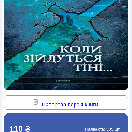
Богослов`я
Шлюб і сім`я
Юдаїзм
Супутні товари
Періодика
Аудіо
Ручки кулькові
Відео
Галантерея
Закладки для книг
Футболки
Брелоки
Сумки
Біжутерія
Блокноти
Щоденники / щотижневики
Вироби з дерева
Вироби з кераміки і глини
Вироби з срібла
Картини
Навчальні мапи
Шкіряні вироби
Магніти
Металеві
вироби
Міні-лампи
Наклейки
Настільні ігри
Пакети
подарункові
Плакати
Пластмасові вироби
Хустки
Подарункові картки
Розвиваючі ігри
Репринти
Свічки
Зошити
Фотокартини
Чохли на Библії
Головні убори
Календарі
Канцелярскі товари
Комп`ютерні ігри
Листівки
Сувенирна продукція
Годинники
Пазли
Книга в комплекті
За додатковою інформацією дзвоніть за номером:
+38
Паперова версія книги
(097) 880-6379
Ми у Facebook
110 ₴
Наявність:
999 шт