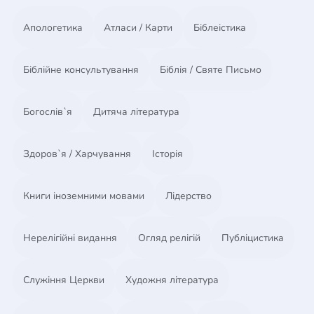
Апологетика
Атласи / Карти
Біблеістика
Біблійне консультування
Біблія / Святе Письмо
Богослів`я
Дитяча література
Здоров`я / Харчування
Історія
Книги іноземними мовами
Лідерство
Нерелігійні видання
Огляд релігій
Публіцистика
Служіння Церкви
Художня література