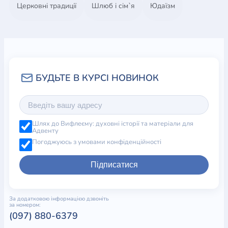
Церковні традиції
Шлюб і сім`я
Юдаїзм
Шлях до Вифлеєму: духовні історії та матеріали для
Адвенту
Погоджуюсь з умовами конфіденційності
Підписатися
За додатковою інформацією дзвоніть
за номером:
(097) 880-6379