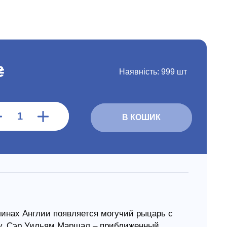
₴
Наявність:
999 шт
В КОШИК
олинах Англии появляется могучий рыцарь с
ду. Сэр Уильям Маршал – приближенный