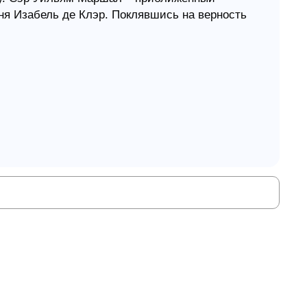
иня Изабель де Клэр. Поклявшись на верность
крепя сердце, выступает против двух своих
ель в отчаянии. Как жена и мать, она всеми
у, неожиданно становясь храбрым поборником
 реальных событиях из жизни невоспетых
ьяма Маршала и Изабель де Клэр. Насыщенная
стория приглашает читателя стать
дневековой Англии. Динамичная, романтичная
оскрешает захватывающие события, благодаря
.