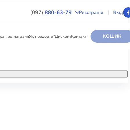
(097)
880-63-79
Реєстрація
Вхід
КОШИК
вка
Про магазин
Як придбати?
Дисконт
Контакт
НИГИ
За додатковою інформацією дзвоніть
за номером:
+38 (097) 880-6379
РИ
Ми у Facebook
ЛЕКТІ