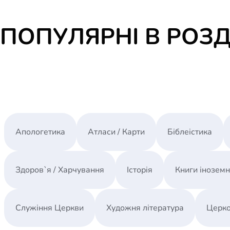
ПОПУЛЯРНІ В РОЗД
Апологетика
Атласи / Карти
Біблеістика
Здоров`я / Харчування
Історія
Книги інозем
Служіння Церкви
Художня література
Церко