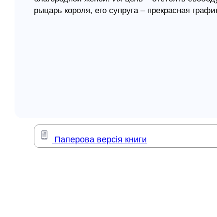
рыцарь короля, его супруга – прекрасная граф
елігій
безнравственному королю Джону, сэр Уильям, с
сыновей, сражающихся за права англичан. Изаб
я література
силами пытается разрешить семейную дилемм
великих идей, которые навсегда изменят мир.
«Небесные мечи» – это эпопея, основанная на
героев Великой хартии вольностей: сэра Уил
яркими, запоминающимися персонажами, эта и
участником увлекательных приключений в сре
и непредсказуемая эпопея «Небесные мечи» в
которым свобода была вырвана из рук тиранов
Паперова версія книги