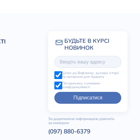
ТІ
Шлях до Вифлеєму: духовні історії
та матеріали для Адвенту
Погоджуюсь з умовами
конфіденційності
Підписатися
За додатковою інформацією дзвоніть
за номером:
(097) 880-6379