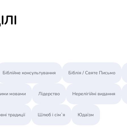
ІЛІ
Біблійне консультування
Біблія / Святе Письмо
ними мовами
Лідерство
Нерелігійні видання
вні традиції
Шлюб і сім`я
Юдаїзм