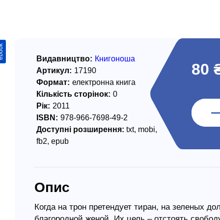
/ Святе Письмо
 література
ook
іноземними мовами
Видавництво:
Книгоноша
80 
Артикул:
17190
тво
Формат:
електронна книга
Кількість сторінок:
0
ійні видання
Рік:
2011
і традиції
ISBN:
978-966-7698-49-2
Доступні розширення:
txt, mobi,
ня Церкви
fb2, epub
истика
в`я
Опис
сім`я
`я / Харчування
Когда на трон претендует тиран, на зеленых д
благородной женой. Их цель – отстоять свобо