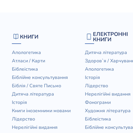
ЕЛЕКТРОННІ
КНИГИ
КНИГИ
Апологетика
Дитяча література
Атласи / Карти
Здоров`я / Харчуван
Біблеістика
Апологетика
Біблійне консультування
Історія
Біблія / Святе Письмо
Лідерство
Дитяча література
Нерелігійні видання
Історія
Фонограми
Книги іноземними мовами
Художня література
Лідерство
Біблеістика
Нерелігійні видання
Біблійне консультув