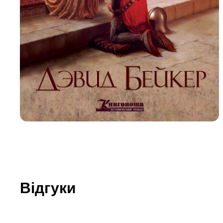
Юдаїзм
Огляд р
Художн
Відгуки