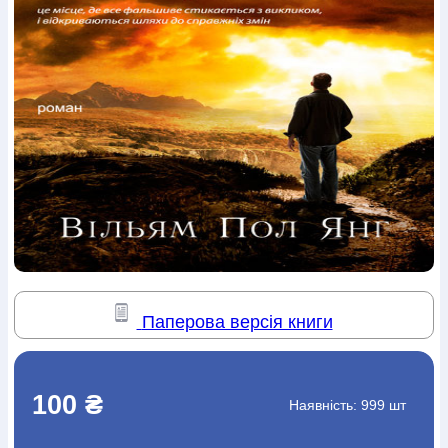
Богослов`я
Шлюб і сім`я
Юдаїзм
Супутні товари
Періодика
Аудіо
Ручки кулькові
Відео
Галантерея
Закладки для книг
Футболки
Брелоки
Сумки
Біжутерія
Блокноти
Щоденники / щотижневики
Вироби з дерева
Вироби з кераміки і глини
Вироби з срібла
Картини
Навчальні мапи
Шкіряні вироби
Магніти
Металеві
вироби
Міні-лампи
Наклейки
Настільні ігри
Пакети
подарункові
Плакати
Пластмасові вироби
Хустки
Подарункові картки
Розвиваючі ігри
Репринти
Свічки
Зошити
Фотокартини
Чохли на Библії
Головні убори
Календарі
Канцелярскі товари
Комп`ютерні ігри
Листівки
Сувенирна продукція
Годинники
Пазли
Книга в комплекті
Паперова версія книги
За додатковою інформацією дзвоніть за номером:
+38
(097) 880-6379
Ми у Facebook
100 ₴
Наявність:
999 шт