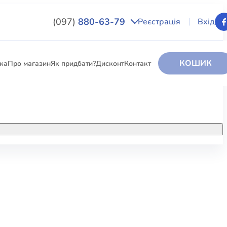
(097)
880-63-79
Реєстрація
Вхід
КОШИК
вка
Про магазин
Як придбати?
Дисконт
Контакт
НИГИ
За додатковою інформацією дзвоніть
за номером:
+38 (097) 880-6379
РИ
Ми у Facebook
ЛЕКТІ