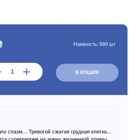
₴
Наявність:
999 шт
В КОШИК
 спазм... Тревогой сжатая грудная клетка...
ита супергероев на арену жизненной драмы