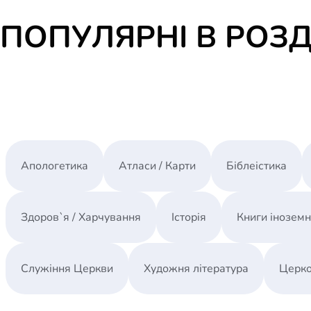
ПОПУЛЯРНІ В РОЗД
Апологетика
Атласи / Карти
Біблеістика
Здоров`я / Харчування
Історія
Книги інозем
Служіння Церкви
Художня література
Церко