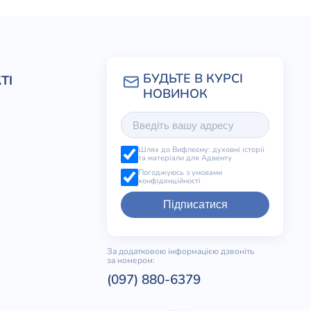
ТІ
Шлях до Вифлеєму: духовні історії
та матеріали для Адвенту
Погоджуюсь з умовами
конфіденційності
Підписатися
За додатковою інформацією дзвоніть
за номером:
(097) 880-6379