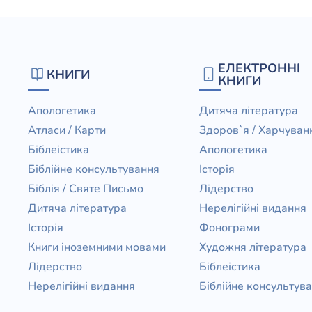
ЕЛЕКТРОННІ
КНИГИ
КНИГИ
Апологетика
Дитяча література
Атласи / Карти
Здоров`я / Харчуван
Біблеістика
Апологетика
Біблійне консультування
Історія
Біблія / Святе Письмо
Лідерство
Дитяча література
Нерелігійні видання
Історія
Фонограми
Книги іноземними мовами
Художня література
Лідерство
Біблеістика
Нерелігійні видання
Біблійне консультув