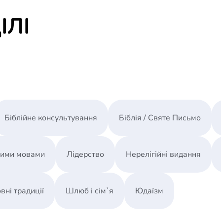
ІЛІ
Біблійне консультування
Біблія / Святе Письмо
ними мовами
Лідерство
Нерелігійні видання
вні традиції
Шлюб і сім`я
Юдаїзм