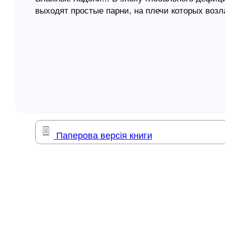
выходят простые парни, на плечи которых возла
елігій
А что остается делать молодому человеку по и
продуманные, прагматичные, устроенные отказ
я література
неожиданно разверзшуюся в центре Аномально
затылок, юноша приходит к выводу, что спасать
В сложившихся обстоятельствах есть только о
ее ради спасения тех, кто находится рядом.
iframe width="560" height="315" src="https://w
frameborder="0" allowfullscreen/iframe
Паперова версія книги