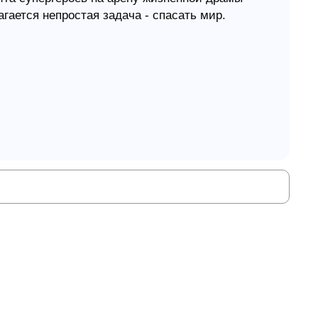
гается непростая задача - спасать мир.
мени Дмитрий, раз уж все успешные, везучие,
ываются лезть в клоаку мироздания,
й Территории? Озадаченно почесывая
 мир не мыло по тазику гонять.
дин способ сохранить свою шкуру - не щадить
ww.youtube.com/embed/r-3aFS71SmI"