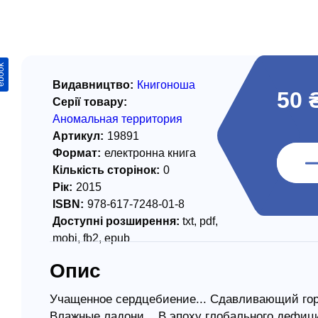
/ Святе Письмо
 література
ook
іноземними мовами
Видавництво:
Книгоноша
50 
Серії товару:
тво
Аномальная территория
Артикул:
19891
ійні видання
Формат:
електронна книга
і традиції
Кількість сторінок:
0
Рік:
2015
ня Церкви
ISBN:
978-617-7248-01-8
истика
Доступні розширення:
txt, pdf,
mobi, fb2, epub
в`я
Опис
сім`я
`я / Харчування
Учащенное сердцебиение... Сдавливающий горло
Влажные ладони... В эпоху глобального дефиц