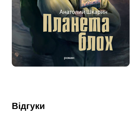
Юдаїзм
Огляд р
Художн
Відгуки