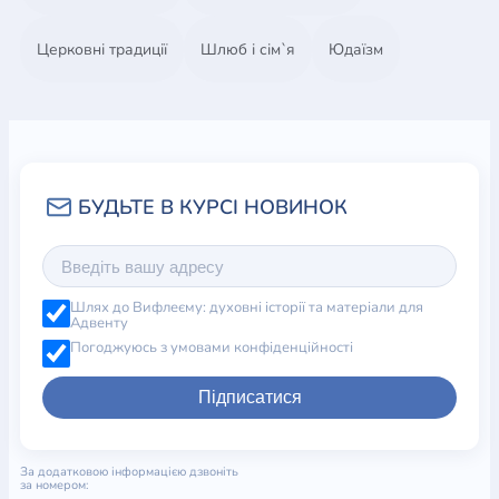
Церковні традиції
Шлюб і сім`я
Юдаїзм
Шлях до Вифлеєму: духовні історії та матеріали для
Адвенту
Погоджуюсь з умовами конфіденційності
Підписатися
За додатковою інформацією дзвоніть
за номером: