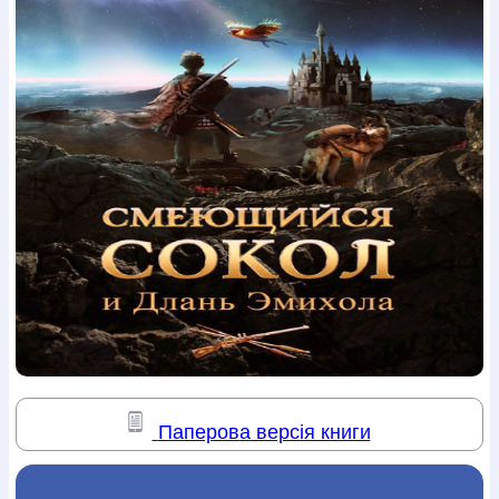
Богослов`я
Шлюб і сім`я
Юдаїзм
Супутні товари
Періодика
Аудіо
Ручки кулькові
Відео
Галантерея
Закладки для книг
Футболки
Брелоки
Сумки
Біжутерія
Блокноти
Щоденники / щотижневики
Вироби з дерева
Вироби з кераміки і глини
Вироби з срібла
Картини
Навчальні мапи
Шкіряні вироби
Магніти
Металеві
вироби
Міні-лампи
Наклейки
Настільні ігри
Пакети
подарункові
Плакати
Пластмасові вироби
Хустки
Подарункові картки
Розвиваючі ігри
Репринти
Свічки
Зошити
Фотокартини
Чохли на Библії
Головні убори
Календарі
Канцелярскі товари
Комп`ютерні ігри
Листівки
Сувенирна продукція
Годинники
Пазли
Книга в комплекті
За додатковою інформацією дзвоніть за номером:
+38
(097) 880-6379
Ми у Facebook
Паперова версія книги