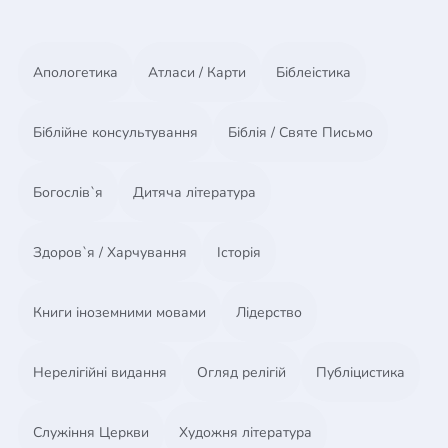
такие важные темы, как свобода выбора, второй
шанс и искупление.
"Смеющийся Сокол и Длань Эмихола" - первая
Апологетика
Атласи / Карти
Біблеістика
книга в серии "Нурлиньские летописи".
iframe width="560" height="315"
Біблійне консультування
Біблія / Святе Письмо
src="https://www.youtube.com/embed/fThRirFny4k"
frameborder="0" allowfullscreen/iframe
Богослів`я
Дитяча література
Здоров`я / Харчування
Історія
Книги іноземними мовами
Лідерство
Нерелігійні видання
Огляд релігій
Публіцистика
Служіння Церкви
Художня література