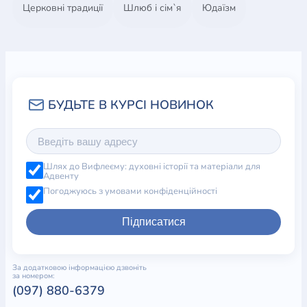
Церковні традиції
Шлюб і сім`я
Юдаїзм
Шлях до Вифлеєму: духовні історії та матеріали для
Адвенту
Погоджуюсь з умовами конфіденційності
Підписатися
За додатковою інформацією дзвоніть
за номером:
(097) 880-6379