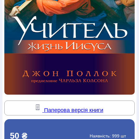
Богослов`я
Шлюб і сім`я
Юдаїзм
Супутні товари
Періодика
Аудіо
Ручки кулькові
Відео
Галантерея
Закладки для книг
Футболки
Брелоки
Сумки
Біжутерія
Блокноти
Щоденники / щотижневики
Вироби з дерева
Вироби з кераміки і глини
Вироби з срібла
Картини
Навчальні мапи
Шкіряні вироби
Магніти
Металеві
вироби
Міні-лампи
Наклейки
Настільні ігри
Пакети
подарункові
Плакати
Пластмасові вироби
Хустки
Подарункові картки
Розвиваючі ігри
Репринти
Свічки
Зошити
Фотокартини
Чохли на Библії
Головні убори
Календарі
Канцелярскі товари
Комп`ютерні ігри
Листівки
Сувенирна продукція
Годинники
Пазли
Книга в комплекті
За додатковою інформацією дзвоніть за номером:
+38
Паперова версія книги
(097) 880-6379
Ми у Facebook
50 ₴
Наявність:
999 шт