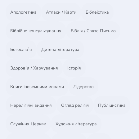
Апологетика
Атласи / Карти
Біблеістика
Біблійне консультування
Біблія / Святе Письмо
Богослів`я
Дитяча література
Здоров`я / Харчування
Історія
Книги іноземними мовами
Лідерство
Нерелігійні видання
Огляд релігій
Публіцистика
Служіння Церкви
Художня література