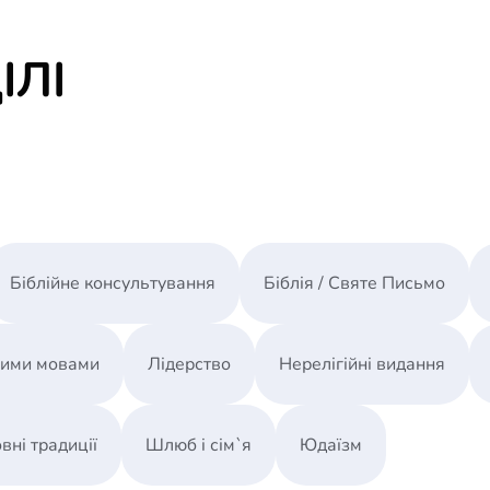
ІЛІ
Біблійне консультування
Біблія / Святе Письмо
ними мовами
Лідерство
Нерелігійні видання
вні традиції
Шлюб і сім`я
Юдаїзм