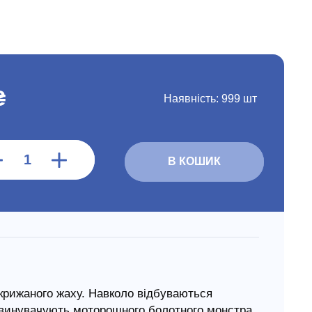
₴
Наявність:
999 шт
В КОШИК
рижаного жаху. Навколо відбуваються
 звинувачують моторошного болотного монстра.