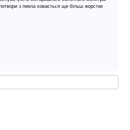
 потвори з пекла ховається ще більш жорстке
Харкова доведеться в цьому розібратися. Адже
недоброї сили, він стає заручником злощасного
у, коли хочуть когось використати як пішака в
ред поліських трясовин чи в кулуарах
ського Союзу?