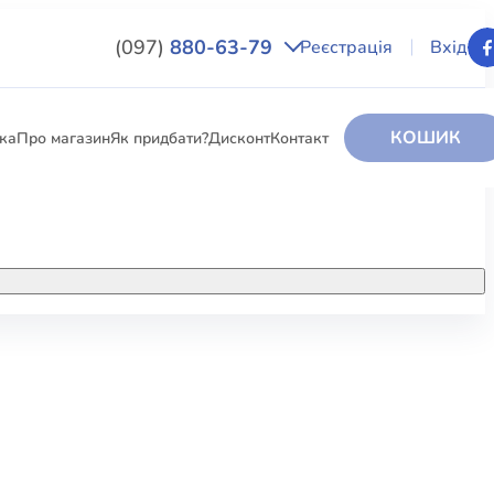
(097)
880-63-79
Реєстрація
Вхід
КОШИК
вка
Про магазин
Як придбати?
Дисконт
Контакт
НИГИ
За додатковою інформацією дзвоніть
за номером:
+38 (097) 880-6379
РИ
Ми у Facebook
ЛЕКТІ