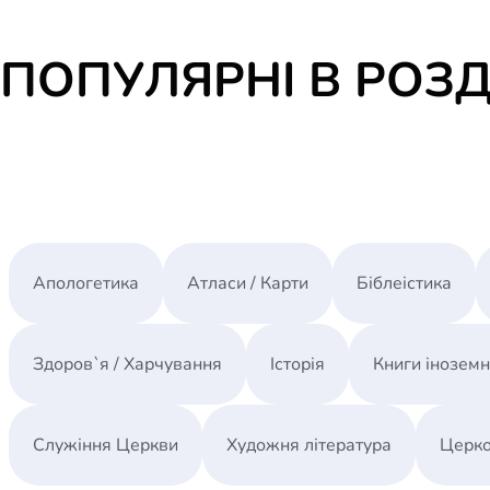
ПОПУЛЯРНІ В РОЗД
Апологетика
Атласи / Карти
Біблеістика
Здоров`я / Харчування
Історія
Книги інозем
Служіння Церкви
Художня література
Церко