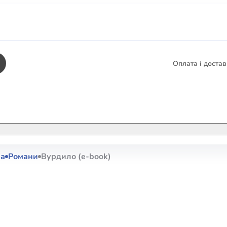
Оплата і доста
КНИГИ
ЕЛЕКТРОННІ К
ра
Романи
Вурдило (e-book)
етика
СУПУТНІ ТОВА
/ Карти
тика
КНИГА В КОМП
не консультування