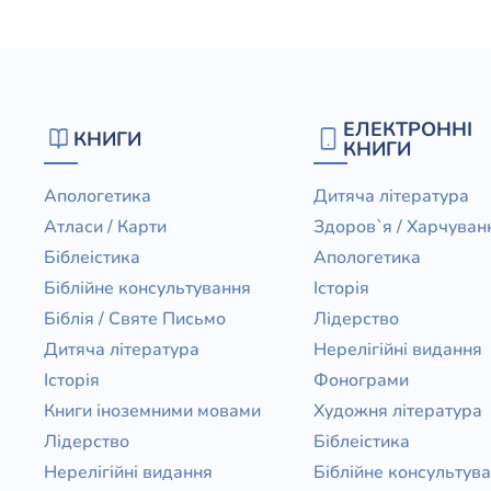
ЕЛЕКТРОННІ
КНИГИ
КНИГИ
Апологетика
Дитяча література
Атласи / Карти
Здоров`я / Харчуван
Біблеістика
Апологетика
Біблійне консультування
Історія
Біблія / Святе Письмо
Лідерство
Дитяча література
Нерелігійні видання
Історія
Фонограми
Книги іноземними мовами
Художня література
Лідерство
Біблеістика
Нерелігійні видання
Біблійне консультув