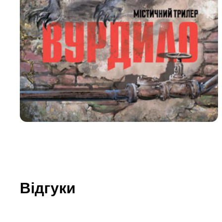
Юдаїзм
Огляд р
Художн
Відгуки