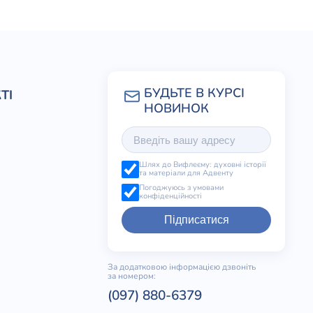
ТІ
Шлях до Вифлеєму: духовні історії
та матеріали для Адвенту
Погоджуюсь з умовами
конфіденційності
Підписатися
За додатковою інформацією дзвоніть
за номером:
(097) 880-6379