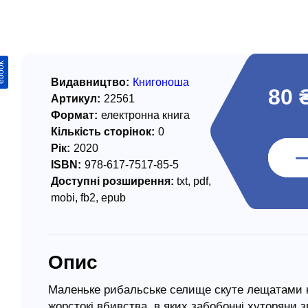
/ Святе Письмо
 література
ook
іноземними мовами
Видавництво:
Книгоноша
80 
Артикул:
22561
тво
Формат:
електронна книга
Кількість сторінок:
0
ійні видання
Рік:
2020
і традиції
ISBN:
978-617-7517-85-5
Доступні розширення:
txt, pdf,
ня Церкви
mobi, fb2, epub
истика
в`я
Опис
сім`я
`я / Харчування
Маленьке рибальське селище скуте лещатами к
жорстокі вбивства, в яких забобонні хуторяни