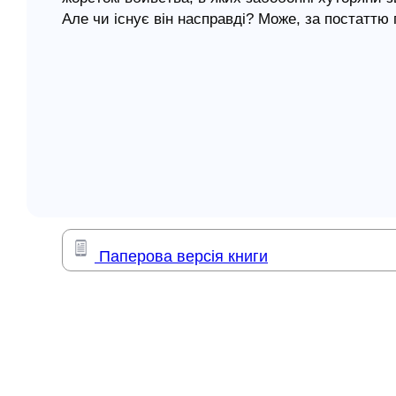
Але чи існує він насправді? Може, за постаттю
елігій
та збочене людське серце?
я література
Анатолію Істоміну, письменнику-початківцю з 
за низкою обставин, ніби через примхи якоїсь 
селища. Сильні світу цього не запитають дозвол
боротьбі за політичне домінування в країні.
Тож де приховуються найстрашніші монстри: се
тоталітарної спадщини вже не існуючого Радян
Паперова версія книги