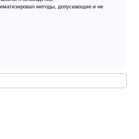
ематизировал методы, допускающие и не
 различными типами ульев - от бортей,
дана-Блатта, описал способы улучшения
правильному выбору методов ведения
я медосбора, климатические особенности
вки пчеловода, конструкцию ульев и многое
яющими для достижения высоких результатов
ержал несколько переизданий, и по-прежнему
по изучению методов пчеловождения не
ов.