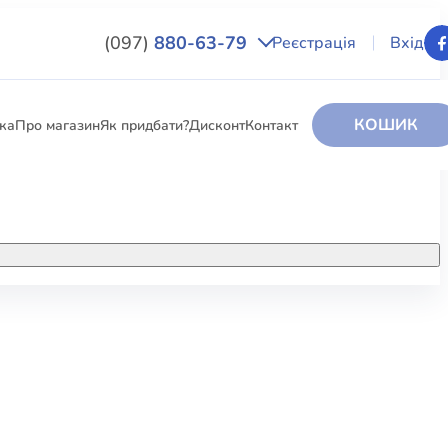
(097)
880-63-79
Реєстрація
Вхід
КОШИК
вка
Про магазин
Як придбати?
Дисконт
Контакт
НИГИ
За додатковою інформацією дзвоніть
за номером:
+38 (097) 880-6379
РИ
Ми у Facebook
ЛЕКТІ