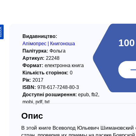
/ Святе Письмо
 література
ook
іноземними мовами
Видавництво:
100
Апімопрес | Книгоноша
тво
Палітурка:
Фольга
Артикул:
22248
ійні видання
Формат:
електронна книга
і традиції
Кількість сторінок:
0
Рік:
2017
ня Церкви
ISBN:
978-617-7248-80-3
истика
Доступні розширення:
epub, fb2,
mobi, pdf, txt
в`я
Опис
сім`я
`я / Харчування
В этой книге Всеволод Юльевич Шимановский 
стран, проверив их приемы на пасеке Боярско