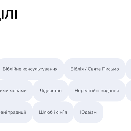
ІЛІ
Біблійне консультування
Біблія / Святе Письмо
ними мовами
Лідерство
Нерелігійні видання
вні традиції
Шлюб і сім`я
Юдаїзм