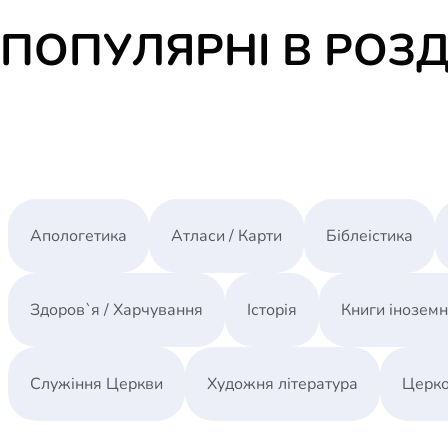
ПОПУЛЯРНІ В РОЗД
Апологетика
Атласи / Карти
Біблеістика
Здоров`я / Харчування
Історія
Книги інозем
Служіння Церкви
Художня література
Церко