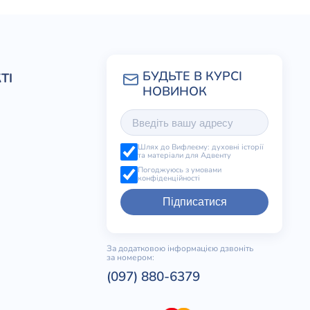
ТІ
Шлях до Вифлеєму: духовні історії
та матеріали для Адвенту
Погоджуюсь з умовами
конфіденційності
Підписатися
За додатковою інформацією дзвоніть
за номером:
(097) 880-6379