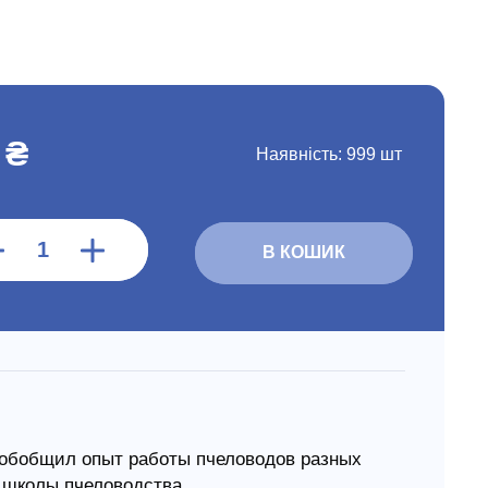
 ₴
Наявність:
999 шт
В КОШИК
обобщил опыт работы пчеловодов разных
й школы пчеловодства.