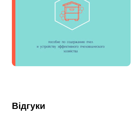
Юдаїзм
Огляд р
Художн
Відгуки