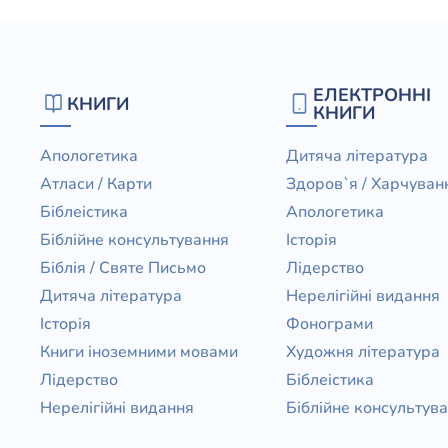
ЕЛЕКТРОННІ
КНИГИ
КНИГИ
Апологетика
Дитяча література
Атласи / Карти
Здоров`я / Харчуван
Біблеістика
Апологетика
Біблійне консультування
Історія
Біблія / Святе Письмо
Лідерство
Дитяча література
Нерелігійні видання
Історія
Фонограми
Книги іноземними мовами
Художня література
Лідерство
Біблеістика
Нерелігійні видання
Біблійне консультув