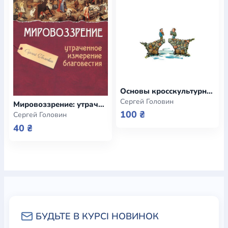
Богослов`я
Шлюб і сім`я
Юдаїзм
Супутні товари
Періодика
Аудіо
Ручки кулькові
Відео
Галантерея
Закладки для книг
Футболки
Брелоки
Сумки
Біжутерія
Блокноти
Щоденники / щотижневики
Вироби з дерева
Вироби з кераміки і глини
Вироби з срібла
Картини
Навчальні мапи
Шкіряні вироби
Магніти
Металеві
вироби
Міні-лампи
Наклейки
Настільні ігри
Пакети
Основы кросскультурного благовестия (e-book)
подарункові
Плакати
Пластмасові вироби
Хустки
Сергей Головин
Мировоззрение: утраченное измерение благовестия (e-book)
Подарункові картки
Розвиваючі ігри
Репринти
Свічки
100 ₴
Сергей Головин
Зошити
Фотокартини
Чохли на Библії
Головні убори
40 ₴
Календарі
Канцелярскі товари
Комп`ютерні ігри
Листівки
Сувенирна продукція
Годинники
Пазли
Книга в комплекті
За додатковою інформацією дзвоніть за номером:
+38
(097) 880-6379
Ми у Facebook