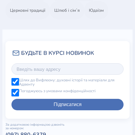
Церковні традиції
Шлюб і сім`я
Юдаїзм
Шлях до Вифлеєму: духовні історії та матеріали для
Адвенту
Погоджуюсь з умовами конфіденційності
Підписатися
За додатковою інформацією дзвоніть
за номером:
(097) 880-6379