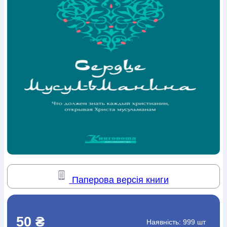
Богослов`я
Шлюб і сім`я
Юдаїзм
Супутні товари
Періодика
Аудіо
Ручки кулькові
Відео
Галантерея
Закладки для книг
Футболки
Брелоки
Сумки
Біжутерія
Блокноти
Щоденники / щотижневики
Вироби з дерева
Вироби з кераміки і глини
Вироби з срібла
Картини
Навчальні мапи
Шкіряні вироби
Магніти
Металеві
вироби
Міні-лампи
Наклейки
Настільні ігри
Пакети
подарункові
Плакати
Пластмасові вироби
Хустки
Подарункові картки
Розвиваючі ігри
Репринти
Свічки
Зошити
Фотокартини
Чохли на Библії
Головні убори
Календарі
Канцелярскі товари
Комп`ютерні ігри
Листівки
Сувенирна продукція
Годинники
Пазли
Книга в комплекті
За додатковою інформацією дзвоніть за номером:
+38
Паперова версія книги
(097) 880-6379
Ми у Facebook
50 ₴
Наявність:
999 шт