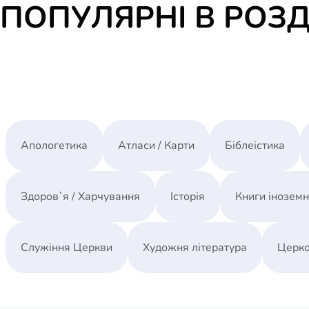
ПОПУЛЯРНІ В РОЗД
Апологетика
Атласи / Карти
Біблеістика
Здоров`я / Харчування
Історія
Книги інозем
Служіння Церкви
Художня література
Церко