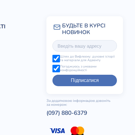
ТІ
Шлях до Вифлеєму: духовні історії
та матеріали для Адвенту
Погоджуюсь з умовами
конфіденційності
Підписатися
За додатковою інформацією дзвоніть
за номером:
(097) 880-6379