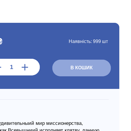
₴
Наявність:
999 шт
В КОШИК
 удивительныий мир миссионерства,
 как Всевышниий исполняет клятву, данную