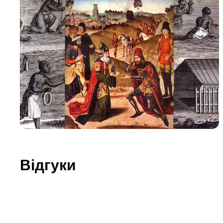
Юдаїзм
Огляд р
Художн
Відгуки