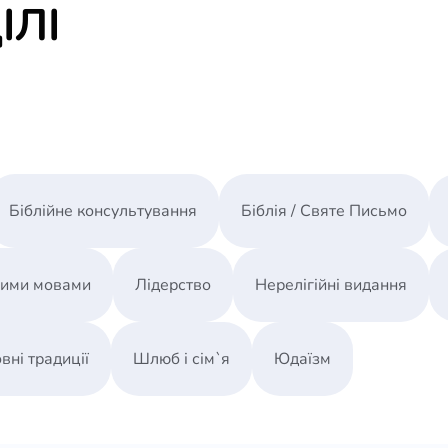
ІЛІ
Біблійне консультування
Біблія / Святе Письмо
ними мовами
Лідерство
Нерелігійні видання
вні традиції
Шлюб і сім`я
Юдаїзм