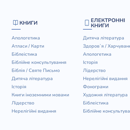
ЕЛЕКТРОННІ
КНИГИ
КНИГИ
Апологетика
Дитяча література
Атласи / Карти
Здоров`я / Харчуван
Біблеістика
Апологетика
Біблійне консультування
Історія
Біблія / Святе Письмо
Лідерство
Дитяча література
Нерелігійні видання
Історія
Фонограми
Книги іноземними мовами
Художня література
Лідерство
Біблеістика
Нерелігійні видання
Біблійне консультув