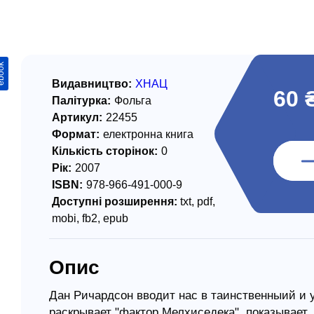
/ Святе Письмо
 література
ook
іноземними мовами
Видавництво:
ХНАЦ
60 
Палітурка:
Фольга
тво
Артикул:
22455
Формат:
електронна книга
ійні видання
Кількість сторінок:
0
і традиції
Рік:
2007
ISBN:
978-966-491-000-9
ня Церкви
Доступні розширення:
txt, pdf,
истика
mobi, fb2, epub
в`я
Опис
сім`я
`я / Харчування
Дан Ричардсон вводит нас в таинственныий и
раскрывает "фактор Мелхиседека", показывает,