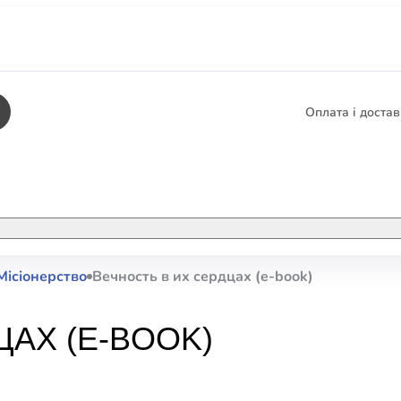
Оплата і доста
КНИГИ
ЕЛЕКТРОННІ К
Місіонерство
Вечность в их сердцах (e-book)
етика
СУПУТНІ ТОВА
/ Карти
ЦАХ (E-BOOK)
тика
КНИГА В КОМП
не консультування