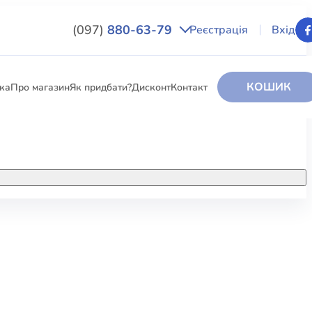
(097)
880-63-79
Реєстрація
Вхід
КОШИК
вка
Про магазин
Як придбати?
Дисконт
Контакт
НИГИ
За додатковою інформацією дзвоніть
за номером:
+38 (097) 880-6379
РИ
Ми у Facebook
ЛЕКТІ