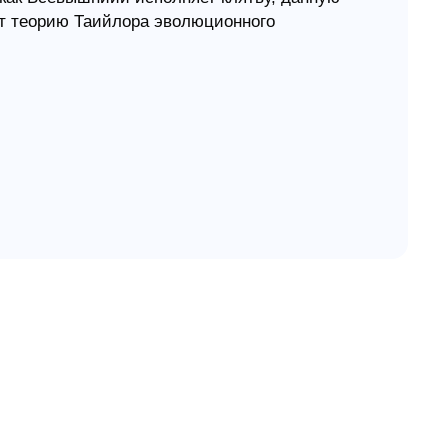
ет теорию Таийлора эволюционного
адочному миру "Деяниий апостолов".
елеий?.