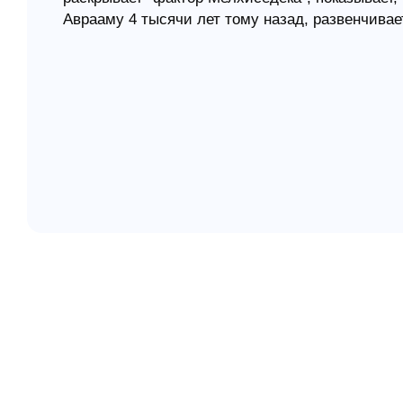
Аврааму 4 тысячи лет тому назад, развенчива
елігій
возникновения религии, и приобщает нас к заг
Книга предназначена для широкого круга читат
я література