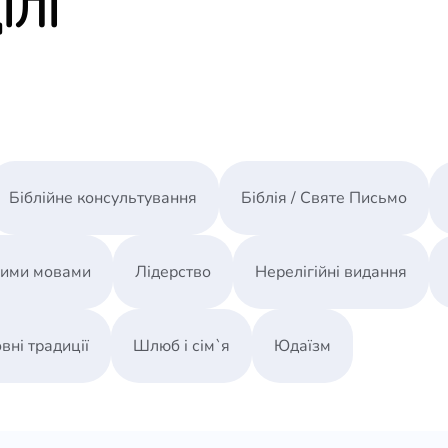
ІЛІ
Біблійне консультування
Біблія / Святе Письмо
ними мовами
Лідерство
Нерелігійні видання
вні традиції
Шлюб і сім`я
Юдаїзм