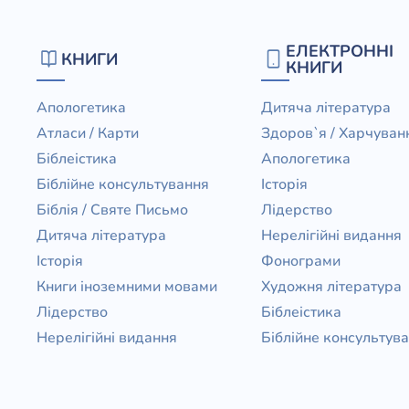
ЕЛЕКТРОННІ
КНИГИ
КНИГИ
Апологетика
Дитяча література
Атласи / Карти
Здоров`я / Харчуван
Біблеістика
Апологетика
Біблійне консультування
Історія
Біблія / Святе Письмо
Лідерство
Дитяча література
Нерелігійні видання
Історія
Фонограми
Книги іноземними мовами
Художня література
Лідерство
Біблеістика
Нерелігійні видання
Біблійне консультув