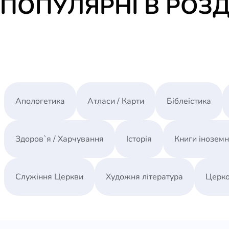
ПОПУЛЯРНІ В РОЗД
Апологетика
Атласи / Карти
Біблеістика
Здоров`я / Харчування
Історія
Книги інозем
Служіння Церкви
Художня література
Церко