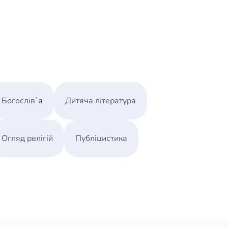
Богослів`я
Дитяча література
Огляд релігій
Публіцистика