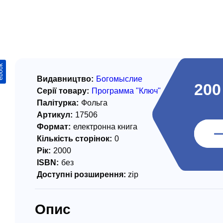
/ Святе Письмо
 література
іноземними мовами
ook
тво
Видавництво:
Богомыслие
200
Серії товару:
Программа "Ключ"
ійні видання
Палітурка:
Фольга
і традиції
Артикул:
17506
Формат:
електронна книга
ня Церкви
Кількість сторінок:
0
Рік:
2000
истика
ISBN:
без
в`я
Доступні розширення:
zip
сім`я
Опис
`я / Харчування