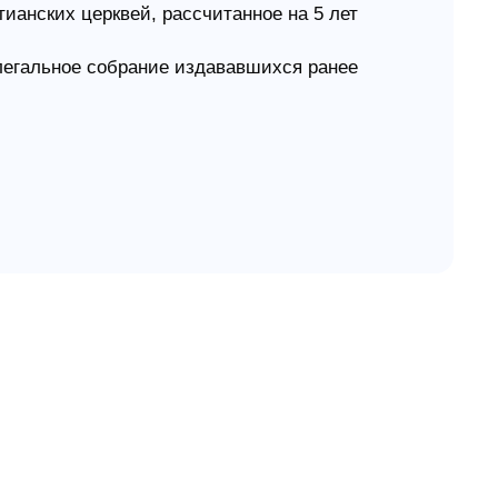
ианских церквей, рассчитанное на 5 лет
легальное собрание издававшихся ранее
рмате pdf., что позволяет без малейших
 и А3 непосредственно на принтере.