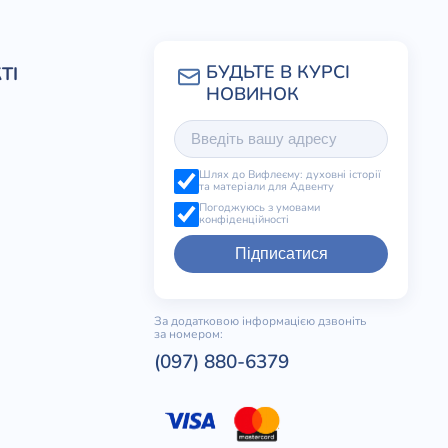
ТІ
Шлях до Вифлеєму: духовні історії
та матеріали для Адвенту
Погоджуюсь з умовами
конфіденційності
Підписатися
За додатковою інформацією дзвоніть
за номером:
(097) 880-6379