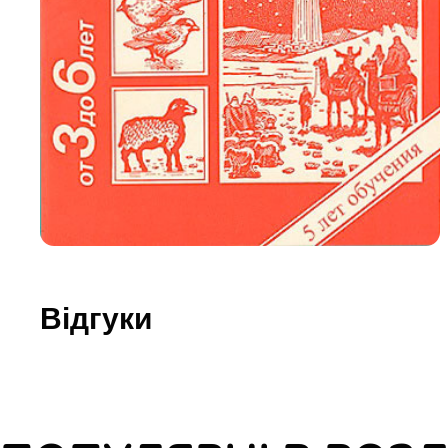
Юдаїзм
Огляд р
Художн
Відгуки