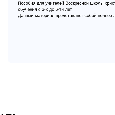
Пособия для учителей Воскресной школы христ
обучения с 3-х до 6-ти лет.
елігій
Данный материал представляет собой полное 
я література
методических и иллюстративных пособий, в фо
потерь в качестве распечатывать в формате А4
© Издательство "Богомыслие", 2000