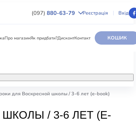
(097)
880-63-79
Реєстрація
Вхід
КОШИК
вка
Про магазин
Як придбати?
Дисконт
Контакт
НИГИ
За додатковою інформацією дзвоніть
за номером:
+38 (097) 880-6379
оки для Воскресной школы / 3-6 лет (e-book)
РИ
Ми у Facebook
КОЛЫ / 3-6 ЛЕТ (E-
ЛЕКТІ