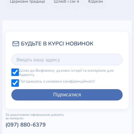
Церковні традиції
Шлюб і сім`я
Юдаїзм
Шлях до Вифлеєму: духовні історії та матеріали для
Адвенту
Погоджуюсь з умовами конфіденційності
Підписатися
За додатковою інформацією дзвоніть
за номером:
(097) 880-6379