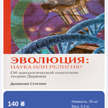
Богослов`я
Шлюб і сім`я
Юдаїзм
Супутні товари
Періодика
Аудіо
Ручки кулькові
Відео
Галантерея
Закладки для книг
Футболки
Брелоки
Сумки
Біжутерія
Блокноти
Щоденники / щотижневики
Вироби з дерева
Вироби з кераміки і глини
Вироби з срібла
Картини
Навчальні мапи
Шкіряні вироби
Магніти
Металеві
вироби
Міні-лампи
Наклейки
Настільні ігри
Пакети
подарункові
Плакати
Пластмасові вироби
Хустки
Подарункові картки
Розвиваючі ігри
Репринти
Свічки
Зошити
Фотокартини
Чохли на Библії
Головні убори
Календарі
Канцелярскі товари
Комп`ютерні ігри
Листівки
Сувенирна продукція
Годинники
Пазли
Книга в комплекті
За додатковою інформацією дзвоніть за номером:
+38
(097) 880-6379
Ми у Facebook
Наявність:
39 шт
140 ₴
Вага: 0.2 кг.