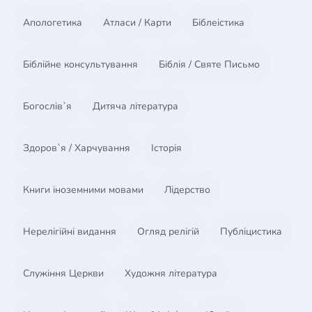
доказательства как за, так и против эволюции и
Апологетика
Атласи / Карти
Біблеістика
высказывает свое обоснованное мнение.
Біблійне консультування
Біблія / Святе Письмо
Богослів`я
Дитяча література
Здоров`я / Харчування
Історія
Книги іноземними мовами
Лідерство
Нерелігійні видання
Огляд релігій
Публіцистика
Служіння Церкви
Художня література