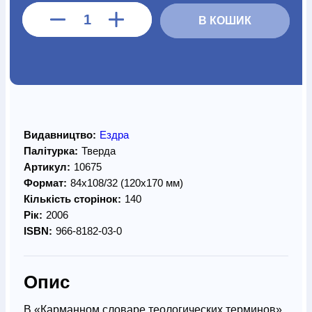
В КОШИК
Видавництво:
Ездра
Палітурка:
Тверда
Артикул:
10675
Формат:
84х108/32 (120х170 мм)
Кількість сторінок:
140
Рік:
2006
ISBN:
966-8182-03-0
Опис
В «Карманном словаре теологических терминов»