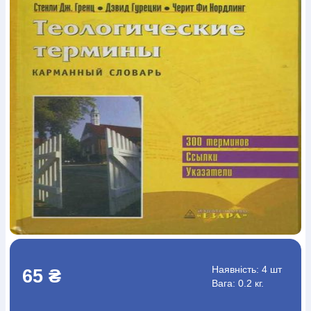
Богослов`я
Шлюб і сім`я
Юдаїзм
Супутні товари
Періодика
Аудіо
Ручки кулькові
Відео
Галантерея
Закладки для книг
Футболки
Брелоки
Сумки
Біжутерія
Блокноти
Щоденники / щотижневики
Вироби з дерева
Вироби з кераміки і глини
Вироби з срібла
Картини
Навчальні мапи
Шкіряні вироби
Магніти
Металеві
вироби
Міні-лампи
Наклейки
Настільні ігри
Пакети
подарункові
Плакати
Пластмасові вироби
Хустки
Подарункові картки
Розвиваючі ігри
Репринти
Свічки
Зошити
Фотокартини
Чохли на Библії
Головні убори
Календарі
Канцелярскі товари
Комп`ютерні ігри
Листівки
Сувенирна продукція
Годинники
Пазли
Книга в комплекті
За додатковою інформацією дзвоніть за номером:
+38
(097) 880-6379
Ми у Facebook
Наявність:
4 шт
65 ₴
Вага: 0.2 кг.