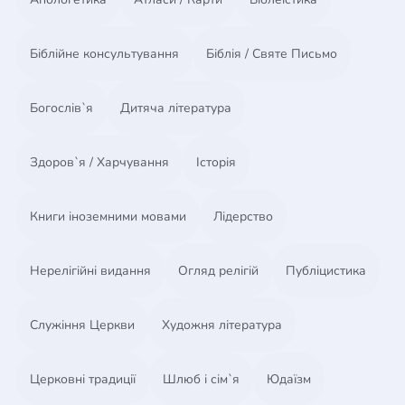
«Карманный словарь теологических терминов» –
это справочник и как любой справочник имеет
ссылки, помогающие при его использовании.
Біблійне консультування
Біблія / Святе Письмо
Богослів`я
Дитяча література
Здоров`я / Харчування
Історія
Книги іноземними мовами
Лідерство
Нерелігійні видання
Огляд релігій
Публіцистика
Служіння Церкви
Художня література
Церковні традиції
Шлюб і сім`я
Юдаїзм