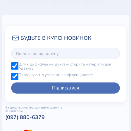
Радість Апокаліпсису
Сергій Головін
Книга розкриває головну тему Об’явлення Івана
Богослова – радісну впевненість Божого народу
посеред труднощів і гонінь. Автор пропонує
поглянути на зміст останньої книги Біблії крізь
призму сьогодення.
Шлях до Вифлеєму: духовні історії та матеріали для
Адвенту
Погоджуюсь з умовами конфіденційності
Підписатися
За додатковою інформацією дзвоніть
за номером:
(097) 880-6379