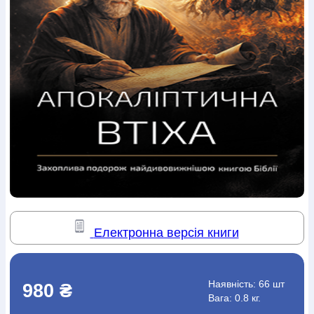
Богослов`я
Шлюб і сім`я
Юдаїзм
Супутні товари
Періодика
Аудіо
Ручки кулькові
Відео
Галантерея
Закладки для книг
Футболки
Брелоки
Сумки
Біжутерія
Блокноти
Щоденники / щотижневики
Вироби з дерева
Вироби з кераміки і глини
Вироби з срібла
Картини
Навчальні мапи
Шкіряні вироби
Магніти
Металеві
вироби
Міні-лампи
Наклейки
Настільні ігри
Пакети
подарункові
Плакати
Пластмасові вироби
Хустки
Подарункові картки
Розвиваючі ігри
Репринти
Свічки
Зошити
Фотокартини
Чохли на Библії
Головні убори
Календарі
Канцелярскі товари
Комп`ютерні ігри
Листівки
Сувенирна продукція
Годинники
Пазли
Книга в комплекті
Електронна версія книги
За додатковою інформацією дзвоніть за номером:
+38
(097) 880-6379
Ми у Facebook
Наявність:
66 шт
980 ₴
Вага: 0.8 кг.