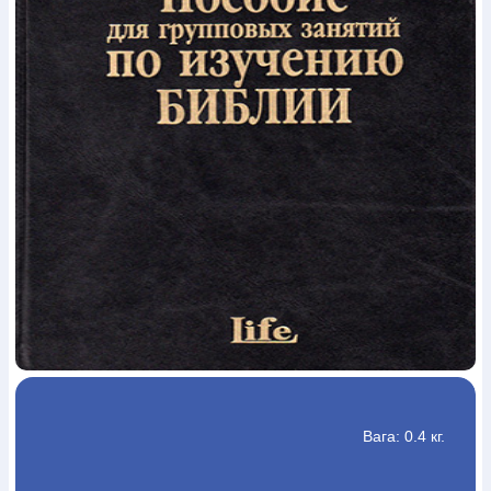
Богослов`я
Шлюб і сім`я
Юдаїзм
Супутні товари
Періодика
Аудіо
Ручки кулькові
Відео
Галантерея
Закладки для книг
Футболки
Брелоки
Сумки
Біжутерія
Блокноти
Щоденники / щотижневики
Вироби з дерева
Вироби з кераміки і глини
Вироби з срібла
Картини
Навчальні мапи
Шкіряні вироби
Магніти
Металеві
вироби
Міні-лампи
Наклейки
Настільні ігри
Пакети
подарункові
Плакати
Пластмасові вироби
Хустки
Подарункові картки
Розвиваючі ігри
Репринти
Свічки
Зошити
Фотокартини
Чохли на Библії
Головні убори
Календарі
Канцелярскі товари
Комп`ютерні ігри
Листівки
Сувенирна продукція
Годинники
Пазли
Книга в комплекті
За додатковою інформацією дзвоніть за номером:
+38
(097) 880-6379
Ми у Facebook
Вага: 0.4 кг.