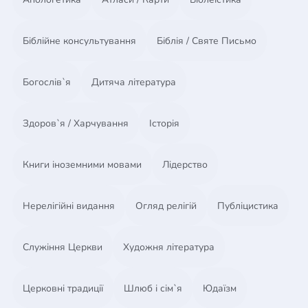
Біблійне консультування
Біблія / Святе Письмо
Богослів`я
Дитяча література
Здоров`я / Харчування
Історія
Книги іноземними мовами
Лідерство
Нерелігійні видання
Огляд релігій
Публіцистика
Служіння Церкви
Художня література
Церковні традиції
Шлюб і сім`я
Юдаїзм