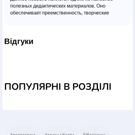
полезных дидактических материалов. Оно
обеспечивает преемственность, творческие
методы обучения и правильное учение в виде
систематического изучения Библии.
Эффективное использование пособия сделает
Відгуки
урок интересным и полезным.
ПОПУЛЯРНІ В РОЗДІЛІ
Апологетика
Атласи / Карти
Біблеістика