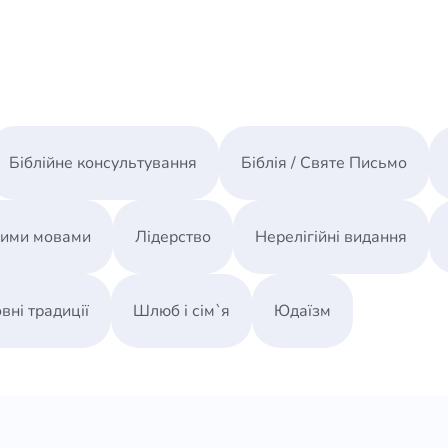
Біблійне консультування
Біблія / Святе Письмо
ними мовами
Лідерство
Нерелігійні видання
вні традиції
Шлюб і сім`я
Юдаїзм