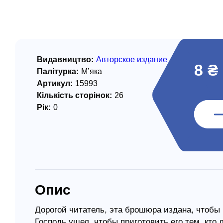
/ Святе Письмо
 література
іноземними мовами
Видавництво:
Авторское издание
8 ₴
Палітурка:
М’яка
тво
Артикул:
15993
Кількість сторінок:
26
ійні видання
Рік:
0
і традиції
ня Церкви
истика
в`я
Опис
сім`я
`я / Харчування
Дорогой читатель, эта брошюра издана, чтобы 
Господь ушел, чтобы приготовить его тем, кто