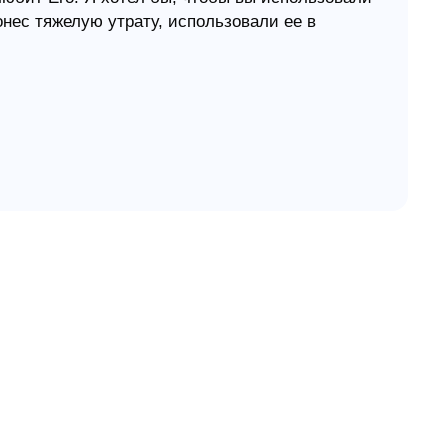
онес тяжелую утрату, использовали ее в
сту. Ум.Эрнест Аллен.