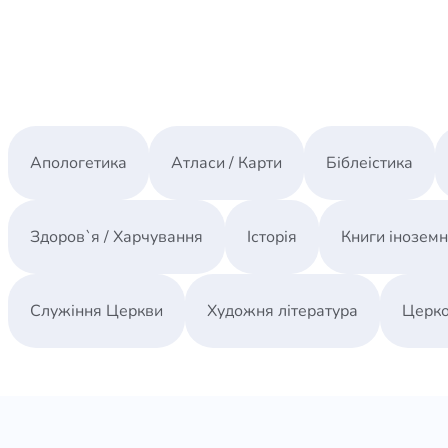
Апологетика
Атласи / Карти
Біблеістика
Здоров`я / Харчування
Історія
Книги інозем
Служіння Церкви
Художня література
Церко