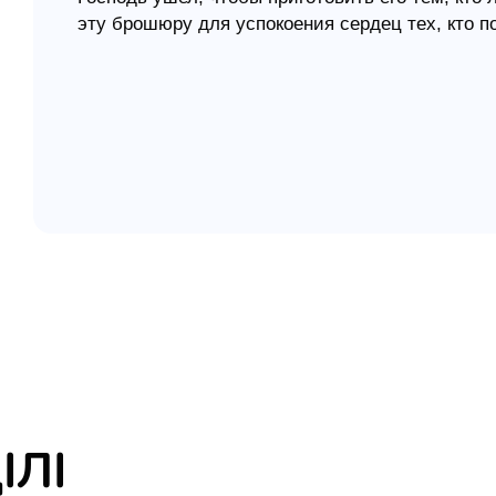
эту брошюру для успокоения сердец тех, кто п
елігій
приобритении душ нашему Господу Иисусу Хри
я література
ІЛІ