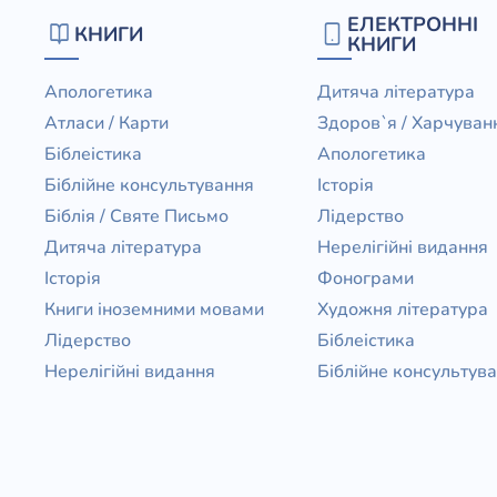
ЕЛЕКТРОННІ
КНИГИ
КНИГИ
Апологетика
Дитяча література
Атласи / Карти
Здоров`я / Харчуван
Біблеістика
Апологетика
Біблійне консультування
Історія
Біблія / Святе Письмо
Лідерство
Дитяча література
Нерелігійні видання
Історія
Фонограми
Книги іноземними мовами
Художня література
Лідерство
Біблеістика
Нерелігійні видання
Біблійне консультув