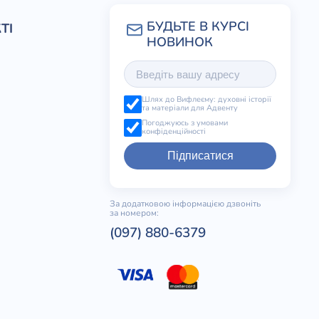
ТІ
Шлях до Вифлеєму: духовні історії
та матеріали для Адвенту
Погоджуюсь з умовами
конфіденційності
Підписатися
За додатковою інформацією дзвоніть
за номером:
(097) 880-6379