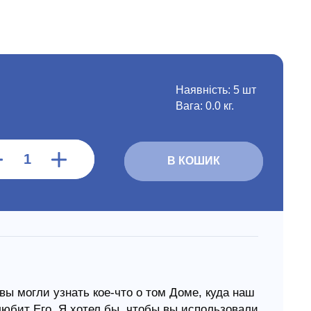
Наявність:
5 шт
Вага: 0.0 кг.
В КОШИК
вы могли узнать кое-что о том Доме, куда наш
 любит Его. Я хотел бы, чтобы вы использовали