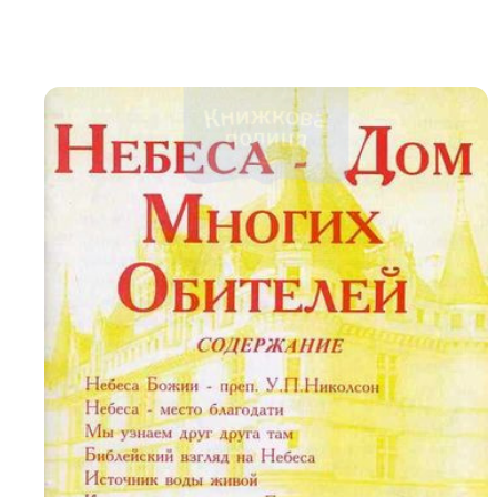
Біблія 
Дитяча
Історія
Новинки
Книги 
Свіжі надходження, актуальна
література та нові автори на нашій
Лідерс
полиці.
Нереліг
Церковн
Служін
Публіц
Богослі
Шлюб і 
Здоров