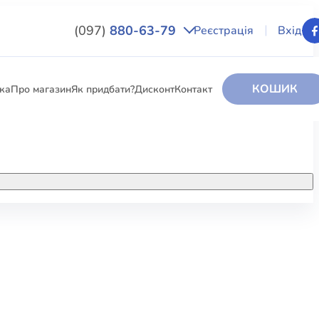
(097)
880-63-79
Реєстрація
Вхід
КОШИК
вка
Про магазин
Як придбати?
Дисконт
Контакт
НИГИ
За додатковою інформацією дзвоніть
за номером:
+38 (097) 880-6379
РИ
Ми у Facebook
ЛЕКТІ