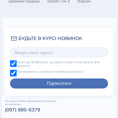
Церковні традиції
Шлюб і сім`я
Юдаїзм
Шлях до Вифлеєму: духовні історії та матеріали для
Адвенту
Погоджуюсь з умовами конфіденційності
Підписатися
За додатковою інформацією дзвоніть
за номером:
(097) 880-6379