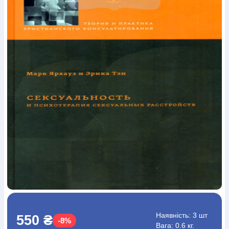
Богослов`я
Шлюб і сім`я
Юдаїзм
Супутні товари
Періодика
Аудіо
Ручки кулькові
Відео
Галантерея
Закладки для книг
Футболки
Брелоки
Сумки
Біжутерія
Блокноти
Щоденники / щотижневики
Вироби з дерева
Вироби з кераміки і глини
Вироби з срібла
Картини
Навчальні мапи
Шкіряні вироби
Магніти
Металеві
вироби
Міні-лампи
Наклейки
Настільні ігри
Пакети
подарункові
Плакати
Пластмасові вироби
Хустки
Подарункові картки
Розвиваючі ігри
Репринти
Свічки
Зошити
Фотокартини
Чохли на Библії
Головні убори
Календарі
Канцелярскі товари
Комп`ютерні ігри
Листівки
Сувенирна продукція
Годинники
Пазли
Книга в комплекті
За додатковою інформацією дзвоніть за номером:
+38
(097) 880-6379
Ми у Facebook
Наявність:
3 шт
550 ₴
-8%
Вага: 0.6 кг.