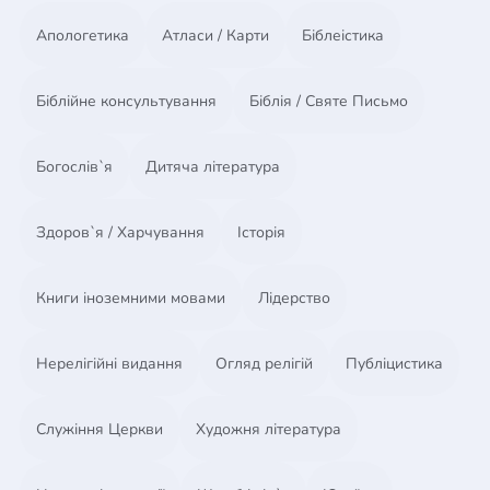
Апологетика
Атласи / Карти
Біблеістика
Біблійне консультування
Біблія / Святе Письмо
Богослів`я
Дитяча література
Здоров`я / Харчування
Історія
Книги іноземними мовами
Лідерство
Нерелігійні видання
Огляд релігій
Публіцистика
Служіння Церкви
Художня література