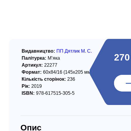
/ Святе Письмо
 література
іноземними мовами
тво
Видавництво:
ПП Дятлик М. С.
270
ійні видання
Палітурка:
М’яка
Артикул:
22277
і традиції
Формат:
60х84/16 (145х205 мм)
ня Церкви
Кількість сторінок:
236
Рік:
2019
истика
ISBN:
978-617515-305-5
в`я
сім`я
`я / Харчування
Опис