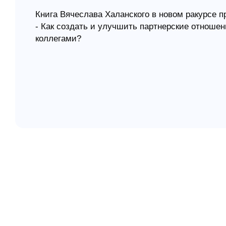
Книга Вячеслава Халанского в новом ракурсе п
елігій
- Как создать и улучшить партнерские отнош
коллегами?
я література
- Как вырастить уверенного, счастливого реб
- Тревога, вина, злость, страх мешают быть с
этими чувствами?
Автор рассматривает с точки зрения экзистенц
обида, прощение, отношения, брак и развод, н
эмоциональный контакт, привязанность, связь 
эмоциональное выгорание, психологическую тр
"Солнце внутри" - это метафора, которая подч
человека. Она содержится в текстах Платона, 
значение эта метафора находит в психотерапе
Альфрида Лэнгле.
Главный посыл книги: мы сможем преодолеть ст
обретем контакт со своим "Я". В условиях нео