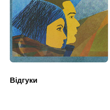
Юдаїзм
Огляд р
Художн
Відгуки