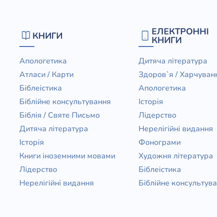
ЕЛЕКТРОННІ
КНИГИ
КНИГИ
Апологетика
Дитяча література
Атласи / Карти
Здоров`я / Харчуван
Біблеістика
Апологетика
Біблійне консультування
Історія
Біблія / Святе Письмо
Лідерство
Дитяча література
Нерелігійні видання
Історія
Фонограми
Книги іноземними мовами
Художня література
Лідерство
Біблеістика
Нерелігійні видання
Біблійне консультув