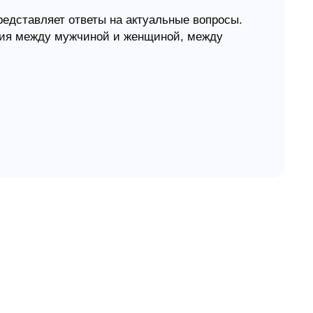
редставляет ответы на актуальные вопросы.
ения между мужчиной и женщиной, между
енка? Как быть успешным в профессии?
частливым и реализованным - как справиться с
иального анализа такие жизненные темы, как
асилие в семье, созависимость,
поколений, доверие, зависимость от гаджетов,
авматизацию в современных реалиях и т.п.
еркивает достоинство и самоценность
и особенно у поздних платоников. Прикладное
втической концепции Третьей Венской школы
рах и выдержать натиск тревоги, когда
пределенности, когда внешние вызовы