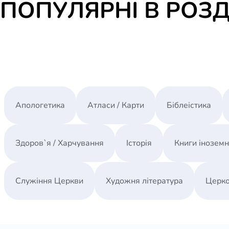
ПОПУЛЯРНІ В РОЗД
Апологетика
Атласи / Карти
Біблеістика
Здоров`я / Харчування
Історія
Книги інозем
Служіння Церкви
Художня література
Церко