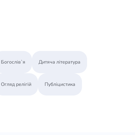
ое время задуматься о полюсе внутренней
тупный стиль изложения. Книга будет
ссий, родителей. Она для тех, кто готов
 с автором.
Богослів`я
Дитяча література
ошениях
 в семье и девять способов их решить
Огляд релігій
Публіцистика
 нашему здоровью
вместе
ять