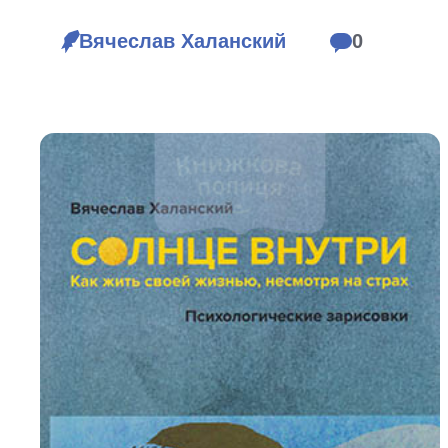
Біблія 
Вячеслав Халанский
0
Дитяча
Історія
Новинки
Книги 
Свіжі надходження, актуальна
література та нові автори на нашій
Лідерс
полиці.
Нереліг
Церковн
Служін
Публіц
Богослі
Шлюб і 
Здоров