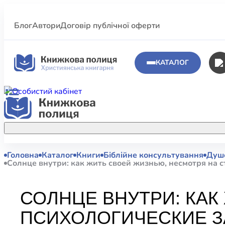
Блог
Автори
Договір публічної оферти
КАТАЛОГ
Головна
Каталог
Книги
Біблійне консультування
Душе
Аполог
Акційні пропозиції
Солнце внутри: как жить своей жизнью, несмотря на 
Атласи 
Купуйте більше улюблених книжок за
меншою ціною завдяки акційним
Біблеіс
СОЛНЦЕ ВНУТРИ: КАК
знижкам.
Біблій
ПСИХОЛОГИЧЕСКИЕ 