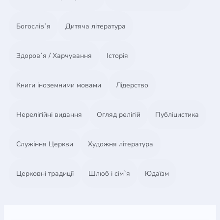
Богослів`я
Дитяча література
Здоров`я / Харчування
Історія
Книги іноземними мовами
Лідерство
Нерелігійні видання
Огляд релігій
Публіцистика
Служіння Церкви
Художня література
Церковні традиції
Шлюб і сім`я
Юдаїзм