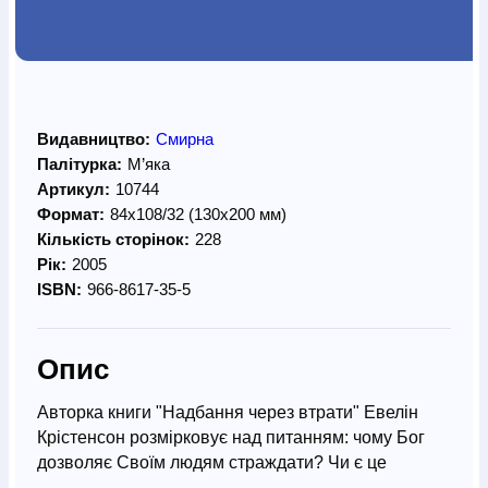
Видавництво:
Смирна
Палітурка:
М’яка
Артикул:
10744
Формат:
84х108/32 (130х200 мм)
Кількість сторінок:
228
Рік:
2005
ISBN:
966-8617-35-5
Опис
Авторка книги "Надбання через втрати" Евелін
Крістенсон розмірковує над питанням: чому Бог
дозволяє Своїм людям страждати? Чи є це
покаранням за гріхи – чи випробовуванням віри?