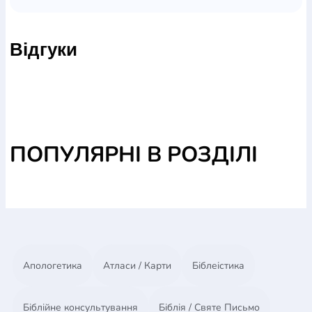
За допомогою прикладів вона доводить, що це
робиться для того, аби показати здатність Бога
Відгуки
долати ці проблеми, перетворюючи їх на переваги.
Видання призначене для тих читачів, котрі
шукають пояснення допущених Богом труднощів у
житті християн.
ПОПУЛЯРНІ В РОЗДІЛІ
Апологетика
Атласи / Карти
Біблеістика
Біблійне консультування
Біблія / Святе Письмо