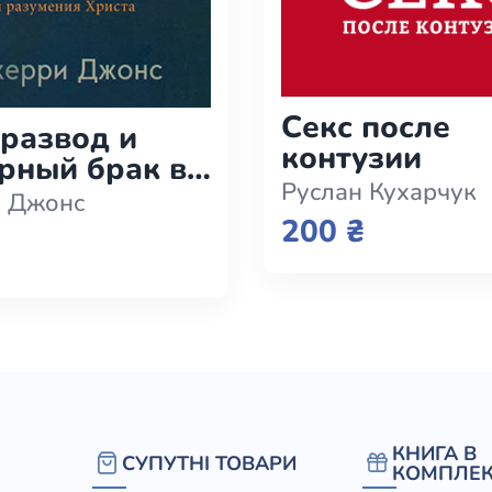
елігій
я література
Секс после
 развод и
контузии
рный брак в
Руслан Кухарчук
 Божьей
 Джонс
сти и
200 ₴
ения Христа
КНИГА В
СУПУТНІ ТОВАРИ
КОМПЛЕК