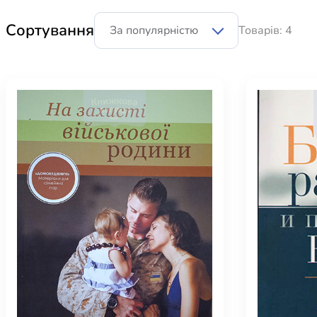
Біблія 
Сортування
Товарів: 4
Дитяча
Історія
Новинки
Книги 
Свіжі надходження, актуальна
література та нові автори на нашій
Лідерс
полиці.
Нереліг
Церковн
Служін
Публіц
Богослі
Шлюб і 
Здоров