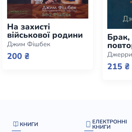
Юдаїзм
Огляд р
Художн
На захисті
військової родини
Брак,
повто
Джим Фішбек
свете
Джерри
200 ₴
сущно
215 ₴
разум
ЕЛЕКТРОННІ
КНИГИ
КНИГИ