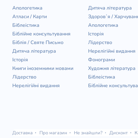
Апологетика
Дитяча література
Атласи / Карти
Здоров`я / Харчуван
Біблеістика
Апологетика
Біблійне консультування
Історія
Біблія / Святе Письмо
Лідерство
Дитяча література
Нерелігійні видання
Історія
Фонограми
Книги іноземними мовами
Художня література
Лідерство
Біблеістика
Нерелігійні видання
Біблійне консультув
Доставка
Про магазин
Не знайшли?
Дисконт
К