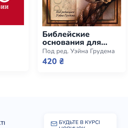
Библейские
основания для
мужчин и женщин
Под ред. Уэйна Грудема
420 ₴
ТІ