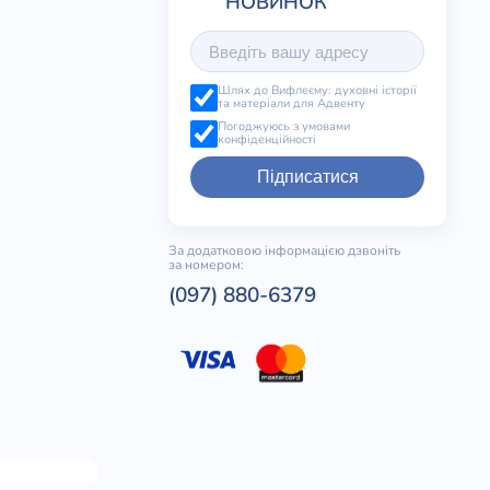
Шлях до Вифлеєму: духовні історії
та матеріали для Адвенту
Погоджуюсь з умовами
конфіденційності
Підписатися
За додатковою інформацією дзвоніть
за номером:
(097) 880-6379