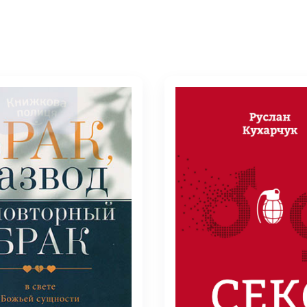
/ Святе Письмо
 література
іноземними мовами
тво
ійні видання
і традиції
ня Церкви
истика
в`я
сім`я
`я / Харчування