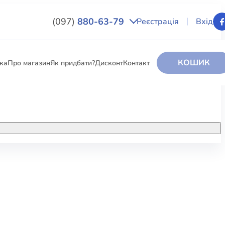
(097)
880-63-79
Реєстрація
Вхід
КОШИК
вка
Про магазин
Як придбати?
Дисконт
Контакт
НИГИ
За додатковою інформацією дзвоніть
за номером:
+38 (097) 880-6379
РИ
Ми у Facebook
ЛЕКТІ