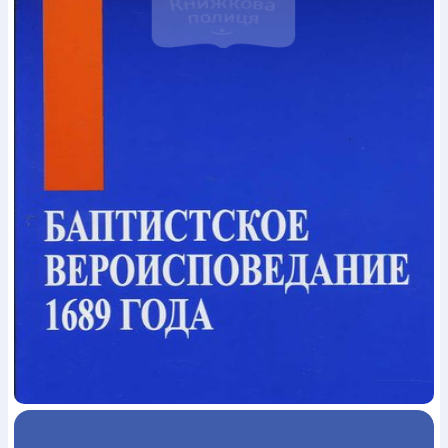
Богослов`я
Шлюб і сім`я
Юдаїзм
Супутні товари
Періодика
Аудіо
Ручки кулькові
Відео
Галантерея
Закладки для книг
Футболки
Брелоки
Сумки
Біжутерія
Блокноти
Щоденники / щотижневики
Вироби з дерева
Вироби з кераміки і глини
Вироби з срібла
Картини
Навчальні мапи
Шкіряні вироби
Магніти
Металеві
вироби
Міні-лампи
Наклейки
Настільні ігри
Пакети
подарункові
Плакати
Пластмасові вироби
Хустки
Подарункові картки
Розвиваючі ігри
Репринти
Свічки
Зошити
Фотокартини
Чохли на Библії
Головні убори
Календарі
Канцелярскі товари
Комп`ютерні ігри
Листівки
Сувенирна продукція
Годинники
Пазли
Книга в комплекті
За додатковою інформацією дзвоніть за номером:
+38
(097) 880-6379
Ми у Facebook